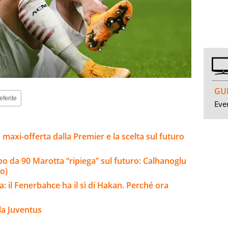
GUI
eferite
Even
la maxi-offerta dalla Premier e la scelta sul futuro
olpo da 90 Marotta “ripiega” sul futuro: Calhanoglu
o)
a: il Fenerbahce ha il sì di Hakan. Perché ora
la Juventus