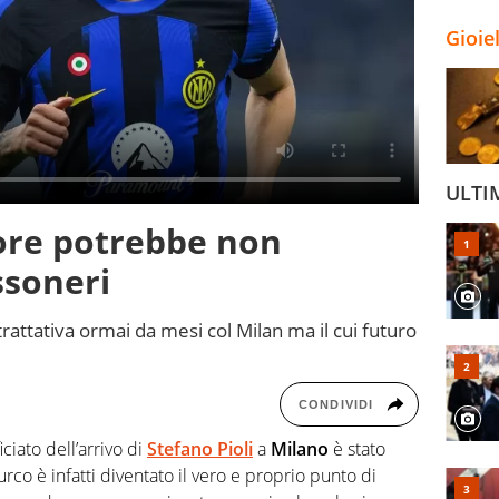
Gioie
ULTI
tore potrebbe non
ssoneri
trattativa ormai da mesi col Milan ma il cui futuro
CONDIVIDI
ciato dell’arrivo di
Stefano Pioli
a
Milano
è stato
 turco è infatti diventato il vero e proprio punto di