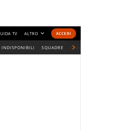
UIDA TV
ALTRO
ACCEDI
INDISPONIBILI
CALENDARI E CLASSIFICHE
SQUADRE
GIOCATORI SERIE A
ALTRI SPORT
MONDIALI 2026
OLIMPIADI
GOSSIP
LIFESTYLE