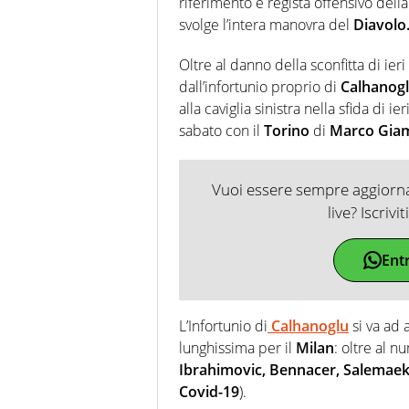
riferimento e regista offensivo dell
svolge l’intera manovra del
Diavolo
Oltre al danno della sconfitta di ier
dall’infortunio proprio di
Calhanog
alla caviglia sinistra nella sfida di i
sabato con il
Torino
di
Marco Gia
Vuoi essere sempre aggiornat
live? Iscrivi
Ent
L’Infortunio di
Calhanoglu
si va ad 
lunghissima per il
Milan
: oltre al n
Ibrahimovic, Bennacer, Salemaek
Covid-19
).