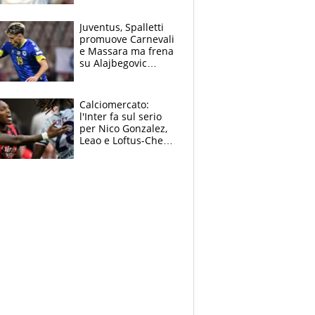
Jannik e Alcaraz"
Juventus, Spalletti
promuove Carnevali
e Massara ma frena
su Alajbegovic
titolare: il punto
sull’infortunio di
Yildiz
Calciomercato:
l'Inter fa sul serio
per Nico Gonzalez,
Leao e Loftus-Cheek
possono restare al
Milan, Mastantuono
verso la Fiorentina