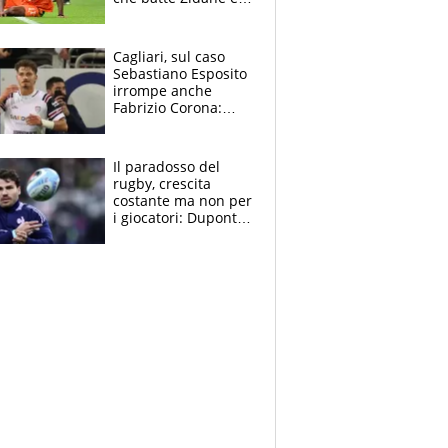
Ronaldo. Vinicius
rinnova: le cifre
Cagliari, sul caso
Sebastiano Esposito
irrompe anche
Fabrizio Corona:
“Ecco cosa è
successo, ho le
prove”
Il paradosso del
rugby, crescita
costante ma non per
i giocatori: Dupont
(il più pagato al
mondo) guadagna
solo 1,4 milioni
all'anno