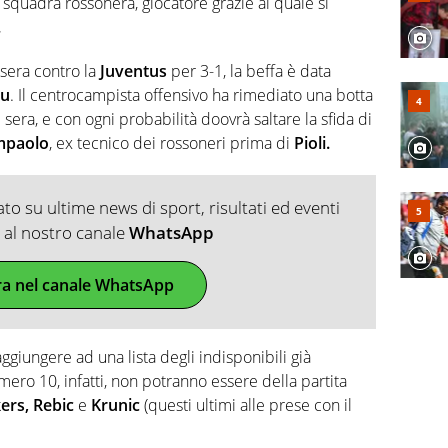
a squadra rossonera, giocatore grazie al quale si
.
i sera contro la
Juventus
per 3-1, la beffa è data
lu
. Il centrocampista offensivo ha rimediato una botta
eri sera, e con ogni probabilità doovrà saltare la sfida di
mpaolo
, ex tecnico dei rossoneri prima di
Pioli.
o su ultime news di sport, risultati ed eventi
ti al nostro canale
WhatsApp
ra nel canale WhatsApp
aggiungere ad una lista degli indisponibili già
umero 10, infatti, non potranno essere della partita
ers, Rebic
e
Krunic
(questi ultimi alle prese con il