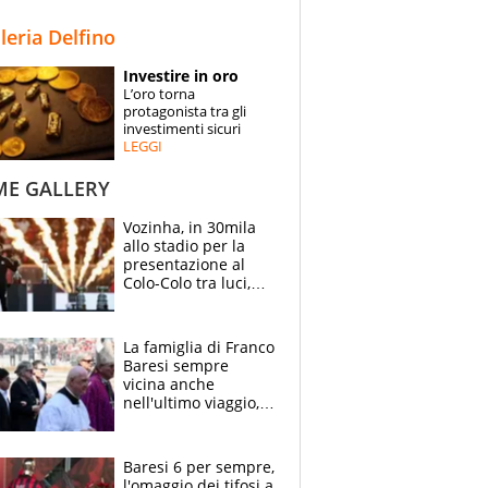
STORIE
lleria Delfino
SPECIALI
Investire in oro
L’oro torna
ESPERTI
protagonista tra gli
investimenti sicuri
LEGGI
CONTATTI
ME GALLERY
Vozinha, in 30mila
allo stadio per la
presentazione al
Colo-Colo tra luci,
spettacolo, elicotteri
e paracadutisti
La famiglia di Franco
Baresi sempre
vicina anche
nell'ultimo viaggio,
la moglie Maura, i
figli e i suoi cari
circondati
Baresi 6 per sempre,
dall'affetto dei tifosi
l'omaggio dei tifosi a