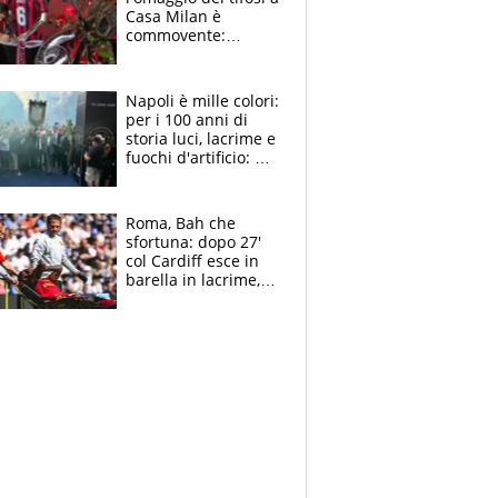
Casa Milan è
commovente:
maglie, bandiere,
sciarpe, lacrime e
bigliettini
Napoli è mille colori:
per i 100 anni di
storia luci, lacrime e
fuochi d'artificio: De
Laurentiis salta al
coro anti-Juve
Roma, Bah che
sfortuna: dopo 27'
col Cardiff esce in
barella in lacrime,
Dybala rigore da
schiaffi, i giallorossi
prendono 3 gol in
45'