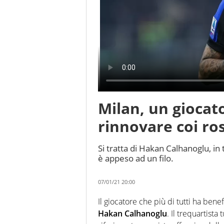
Milan, un gioca
rinnovare coi ro
Si tratta di Hakan Calhanoglu, in 
è appeso ad un filo.
07/01/21 20:00
Il giocatore che più di tutti ha benefi
Hakan Calhanoglu
. Il trequartista