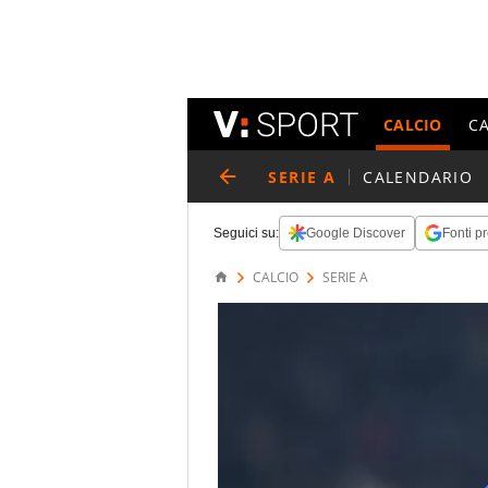
CALCIO
C
SERIE A
CALENDARIO
Seguici su:
Google Discover
Fonti pr
CALCIO
SERIE A