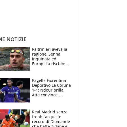
ME NOTIZIE
Paltrinieri aveva la
ragione, Senna
inquinata ed
Europei a rischio:
allenamenti fermi,
cosa succede
adesso
Pagelle Fiorentina-
Deportivo La Coruña
1-1: Ndour brilla,
Atta convince.
Pongracic rovina
tutto nel finale
Real Madrid senza
freni: l’acquisto
record di Diomande
che batte Zidane e