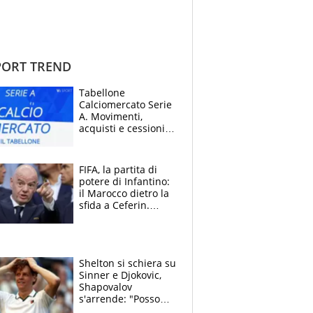
ORT TREND
Tabellone
Calciomercato Serie
A. Movimenti,
acquisti e cessioni:
estate 2026-27
FIFA, la partita di
potere di Infantino:
il Marocco dietro la
sfida a Ceferin.
Scontro sul
Mondiale a 64
squadre, l’ira di Figo
Shelton si schiera su
Sinner e Djokovic,
Shapovalov
s'arrende: "Posso
battere tutti tranne