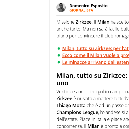
Domenico Esposito
GIORNALISTA
Da vent’anni in campo e sul cam
Passione smisurata per il calcio
Missione
Zirkzee
. Il
Milan
ha scelto
guai a dirgli di no
anche tanto. Ma non sarà facile bat
piano per convincere il club romag
Milan, tutto su Zirkzee: per l'
Ecco come il Milan vuole a pro
Le minacce arrivano dall'estero
Milan, tutto su Zirkzee:
uno
Ventidue anni, dieci gol in campiona
Zirkzee
è riuscito a mettere tutti d’
Thiago Motta
che è ad un passo dal
Champions League
, l’olandese si
dell’estate. Piace in Italia e piace a
concorrenza. Il
Milan
è pronto a cons