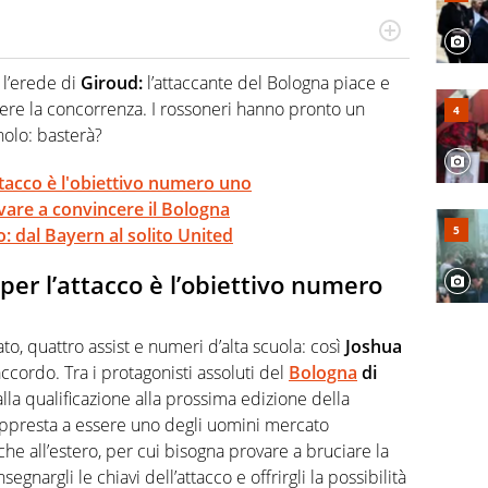
po per vivere ogni evento in tutte le sue sfaccettature.
 e per la sfera di cuoio. Il pallone è una cosa serissima,
 l’erede di
Giroud:
l’attaccante del Bologna piace e
tere la concorrenza. I rossoneri hanno pronto un
nolo: basterà?
attacco è l'obiettivo numero uno
vare a convincere il Bologna
: dal Bayern al solito United
 per l’attacco è l’obiettivo numero
to, quattro assist e numeri d’alta scuola: così
Joshua
accordo. Tra i protagonisti assoluti del
Bologna
di
la qualificazione alla prossima edizione della
 appresta a essere uno degli uomini mercato
nche all’estero, per cui bisogna provare a bruciare la
egnargli le chiavi dell’attacco e offrirgli la possibilità