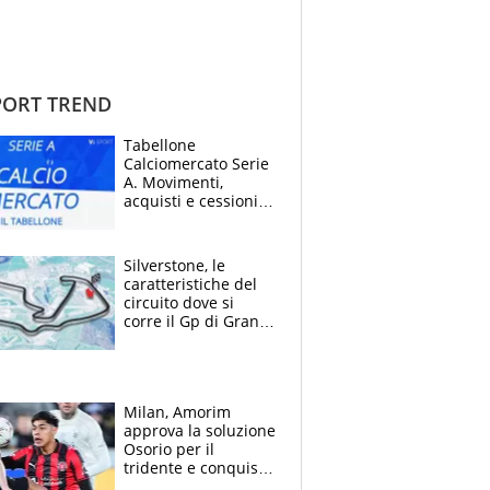
ORT TREND
Tabellone
Calciomercato Serie
A. Movimenti,
acquisti e cessioni:
estate 2026-27
Silverstone, le
caratteristiche del
circuito dove si
corre il Gp di Gran
Bretagna del
Motomondiale
Milan, Amorim
approva la soluzione
Osorio per il
tridente e conquista
Jashari: la frecciata