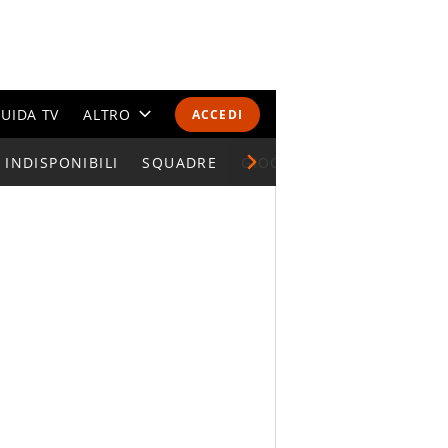
UIDA TV
ALTRO
ACCEDI
INDISPONIBILI
CALENDARI E CLASSIFICHE
SQUADRE
GIOCATORI SERIE A
ALTRI SPORT
MONDIALI 2026
OLIMPIADI
GOSSIP
LIFESTYLE