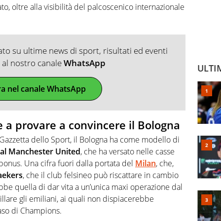
, oltre alla visibilità del palcoscenico internazionale
o su ultime news di sport, risultati ed eventi
ti al nostro canale
WhatsApp
ULTI
ra nel canale WhatsApp
e a provare a convincere il Bologna
azzetta dello Sport, il Bologna ha come modello di
 al Manchester United
, che ha versato nelle casse
 bonus. Una cifra fuori dalla portata del
Milan
, che,
aekers
, che il club felsineo può riscattare in cambio
ebbe quella di dar vita a un’unica maxi operazione dal
cillare gli emiliani, ai quali non dispiacerebbe
 caso di Champions.