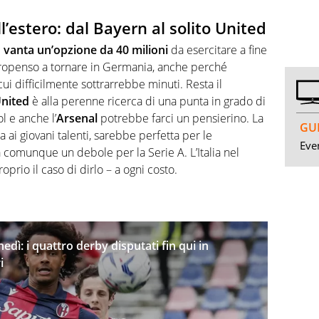
’estero: dal Bayern al solito United
 vanta un’opzione da 40 milioni
da esercitare a fine
ropenso a tornare in Germania, anche perché
 cui difficilmente sottrarrebbe minuti. Resta il
nited
è alla perenne ricerca di una punta in grado di
l e anche l’
Arsenal
potrebbe farci un pensierino. La
GUI
 ai giovani talenti, sarebbe perfetta per le
Even
a comunque un debole per la Serie A. L’Italia nel
prio il caso di dirlo – a ogni costo.
nedì: i quattro derby disputati fin qui in
i