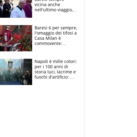
vicina anche
nell'ultimo viaggio,
la moglie Maura, i
figli e i suoi cari
circondati
Baresi 6 per sempre,
dall'affetto dei tifosi
l'omaggio dei tifosi a
Casa Milan è
commovente:
maglie, bandiere,
sciarpe, lacrime e
bigliettini
Napoli è mille colori:
per i 100 anni di
storia luci, lacrime e
fuochi d'artificio: De
Laurentiis salta al
coro anti-Juve