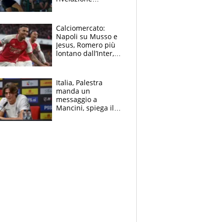
dell’amico
giornalista e il piano
B. Rune verso la
Calciomercato:
rinuncia
Napoli su Musso e
Jesus, Romero più
lontano dall’Inter,
delirio Mastantuono,
Juve su Trubin. Il
tabellone
Italia, Palestra
manda un
messaggio a
Mancini, spiega il
motivo del no
all’Inter e lancia
l'alleanza con
Donnarumma