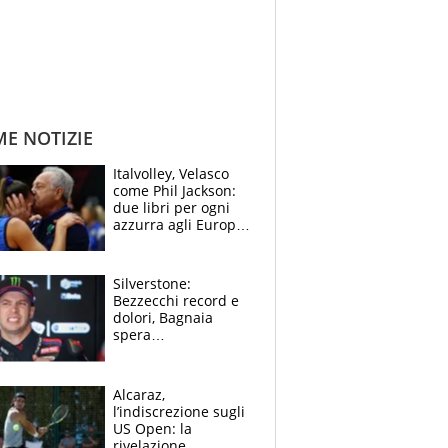
ME NOTIZIE
Italvolley, Velasco
come Phil Jackson:
due libri per ogni
azzurra agli Europei.
Quello per Sylla è
“geniale”
Silverstone:
Bezzecchi record e
dolori, Bagnaia
spera
nell'antidolorifico,
Marquez si tira fuori
e vota Aprilia
Alcaraz,
l’indiscrezione sugli
US Open: la
rivelazione