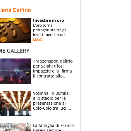
STORIE
lleria Delfino
SPECIALI
Investire in oro
L’oro torna
ESPERTI
protagonista tra gli
investimenti sicuri
LEGGI
CONTATTI
ME GALLERY
Trabzonspor, delirio
per Salah: tifosi
impazziti e lui firma
il contratto allo
stadio
Vozinha, in 30mila
allo stadio per la
presentazione al
Colo-Colo tra luci,
spettacolo, elicotteri
e paracadutisti
La famiglia di Franco
Baresi sempre