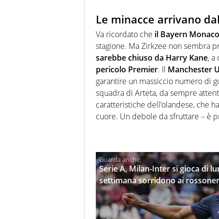
Le minacce arrivano dall
Va ricordato che
il Bayern Monaco
stagione. Ma Zirkzee non sembra p
sarebbe chiuso da Harry Kane
, a
pericolo Premier
. Il
Manchester U
garantire un massiccio numero di go
squadra di Arteta, da sempre attenta
caratteristiche dell’olandese, che h
cuore. Un debole da sfruttare – è pro
Serie A, Milan-Inter si gioca di lu
settimana sorridono ai rossoner