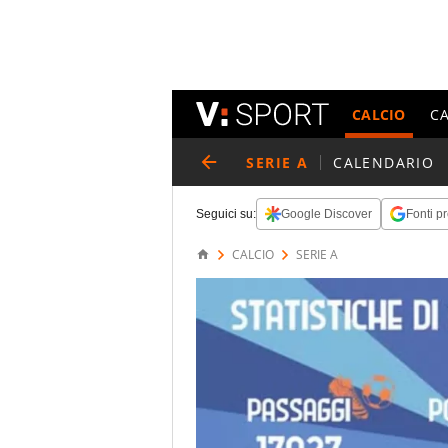
CALCIO
C
SERIE A
CALENDARIO
Seguici su:
Google Discover
Fonti pr
CALCIO
SERIE A