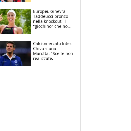
dello svizzero all'ex
Allegri
Europei, Ginevra
Taddeucci bronzo
nella knockout, il
"giochino" che non
le piace: "La Senna?
Oggi era pulita"
Calciomercato Inter,
Chivu stana
Marotta: "Scelte non
realizzate,
dobbiamo
completare la
squadra"