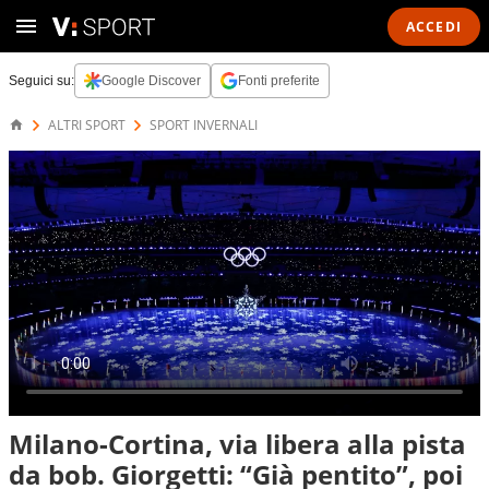
ACCEDI
Seguici su:
Google Discover
Fonti preferite
ALTRI SPORT
SPORT INVERNALI
Milano-Cortina, via libera alla pista
da bob. Giorgetti: “Già pentito”, poi