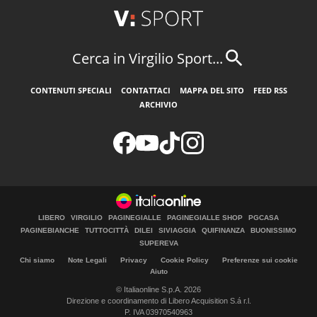
Cerca in Virgilio Sport...
CONTENUTI SPECIALI
CONTATTACI
MAPPA DEL SITO
FEED RSS
ARCHIVIO
LIBERO
VIRGILIO
PAGINEGIALLE
PAGINEGIALLE SHOP
PGCASA
PAGINEBIANCHE
TUTTOCITTÀ
DILEI
SIVIAGGIA
QUIFINANZA
BUONISSIMO
SUPEREVA
Chi siamo
Note Legali
Privacy
Cookie Policy
Preferenze sui cookie
Aiuto
© Italiaonline S.p.A. 2026
Direzione e coordinamento di Libero Acquisition S.á r.l.
P. IVA 03970540963