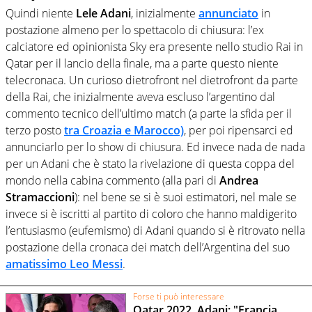
Quindi niente
Lele Adani
, inizialmente
annunciato
in
postazione almeno per lo spettacolo di chiusura: l’ex
calciatore ed opinionista Sky era presente nello studio Rai in
Qatar per il lancio della finale, ma a parte questo niente
telecronaca. Un curioso dietrofront nel dietrofront da parte
della Rai, che inizialmente aveva escluso l’argentino dal
commento tecnico dell’ultimo match (a parte la sfida per il
terzo posto
tra Croazia e Marocco)
, per poi ripensarci ed
annunciarlo per lo show di chiusura. Ed invece nada de nada
per un Adani che è stato la rivelazione di questa coppa del
mondo nella cabina commento (alla pari di
Andrea
Stramaccioni
): nel bene se si è suoi estimatori, nel male se
invece si è iscritti al partito di coloro che hanno maldigerito
l’entusiasmo (eufemismo) di Adani quando si è ritrovato nella
postazione della cronaca dei match dell’Argentina del suo
amatissimo
Leo Messi
.
Forse ti può interessare
Qatar 2022, Adani: "Francia