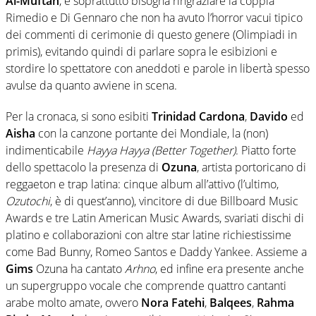
Al-Muftah
, e soprattutto bisogna ringraziare la coppia
Rimedio e Di Gennaro che non ha avuto l’horror vacui tipico
dei commenti di cerimonie di questo genere (Olimpiadi in
primis), evitando quindi di parlare sopra le esibizioni e
stordire lo spettatore con aneddoti e parole in libertà spesso
avulse da quanto avviene in scena.
Per la cronaca, si sono esibiti
Trinidad Cardona
,
Davido
ed
Aisha
con la canzone portante dei Mondiale, la (non)
indimenticabile
Hayya Hayya (Better Together)
. Piatto forte
dello spettacolo la presenza di
Ozuna
, artista portoricano di
reggaeton e trap latina: cinque album all’attivo (l’ultimo,
Ozutochi
, è di quest’anno), vincitore di due Billboard Music
Awards e tre Latin American Music Awards, svariati dischi di
platino e collaborazioni con altre star latine richiestissime
come Bad Bunny, Romeo Santos e Daddy Yankee. Assieme a
Gims
Ozuna ha cantato
Arhno
, ed infine era presente anche
un supergruppo vocale che comprende quattro cantanti
arabe molto amate, ovvero
Nora Fatehi
,
Balqees
,
Rahma