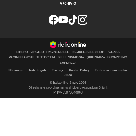
ARCHIVIO
LIBERO
VIRGILIO
PAGINEGIALLE
PAGINEGIALLE SHOP
PGCASA
PAGINEBIANCHE
TUTTOCITTÀ
DILEI
SIVIAGGIA
QUIFINANZA
BUONISSIMO
SUPEREVA
Chi siamo
Note Legali
Privacy
Cookie Policy
Preferenze sui cookie
Aiuto
© Italiaonline S.p.A. 2026
Direzione e coordinamento di Libero Acquisition S.á r.l.
P. IVA 03970540963