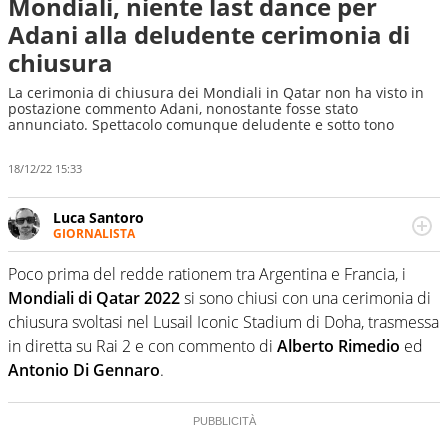
Mondiali, niente last dance per
Adani alla deludente cerimonia di
chiusura
La cerimonia di chiusura dei Mondiali in Qatar non ha visto in
postazione commento Adani, nonostante fosse stato
annunciato. Spettacolo comunque deludente e sotto tono
18/12/22 15:33
Luca Santoro
GIORNALISTA
Esperto di Motorsport ma, più in generale, appassionato
di tutto ciò che sia Sport, anche senza il Motor. Dà il
Poco prima del redde rationem tra Argentina e Francia, i
meglio di sé quando la strada fa largo alle due o alle
Mondiali di Qatar 2022
si sono chiusi con una cerimonia di
quattro ruote
chiusura svoltasi nel Lusail Iconic Stadium di Doha, trasmessa
in diretta su Rai 2 e con commento di
Alberto Rimedio
ed
Antonio Di Gennaro
.