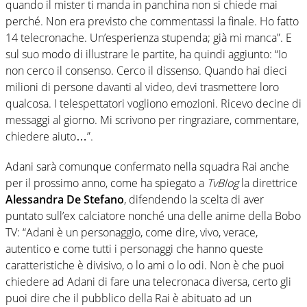
quando il mister ti manda in panchina non si chiede mai
perché. Non era previsto che commentassi la finale. Ho fatto
14 telecronache. Un’esperienza stupenda; già mi manca”. E
sul suo modo di illustrare le partite, ha quindi aggiunto: “Io
non cerco il consenso. Cerco il dissenso. Quando hai dieci
milioni di persone davanti al video, devi trasmettere loro
qualcosa. I telespettatori vogliono emozioni. Ricevo decine di
messaggi al giorno. Mi scrivono per ringraziare, commentare,
chiedere aiuto…”.
Adani sarà comunque confermato nella squadra Rai anche
per il prossimo anno, come ha spiegato a
TvBlog
la direttrice
Alessandra De Stefano
, difendendo la scelta di aver
puntato sull’ex calciatore nonché una delle anime della Bobo
TV: “Adani è un personaggio, come dire, vivo, verace,
autentico e come tutti i personaggi che hanno queste
caratteristiche è divisivo, o lo ami o lo odi. Non è che puoi
chiedere ad Adani di fare una telecronaca diversa, certo gli
puoi dire che il pubblico della Rai è abituato ad un