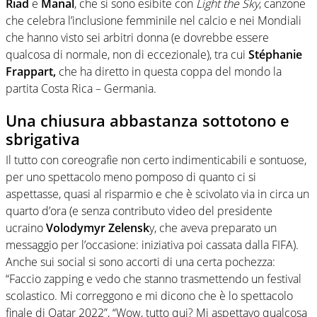
Riad
e
Manal
, che si sono esibite con
Light the Sky
, canzone
che celebra l’inclusione femminile nel calcio e nei Mondiali
che hanno visto sei arbitri donna (e dovrebbe essere
qualcosa di normale, non di eccezionale), tra cui
Stéphanie
Frappart,
che ha diretto in questa coppa del mondo la
partita Costa Rica – Germania.
Una chiusura abbastanza sottotono e
sbrigativa
Il tutto con coreografie non certo indimenticabili e sontuose,
per uno spettacolo meno pomposo di quanto ci si
aspettasse, quasi al risparmio e che è scivolato via in circa un
quarto d’ora (e senza contributo video del presidente
ucraino
Volodymyr Zelensk
y, che aveva preparato un
messaggio per l’occasione: iniziativa poi cassata dalla FIFA).
Anche sui social si sono accorti di una certa pochezza:
“Faccio zapping e vedo che stanno trasmettendo un festival
scolastico. Mi correggono e mi dicono che è lo spettacolo
finale di Qatar 2022”, “Wow, tutto qui? Mi aspettavo qualcosa