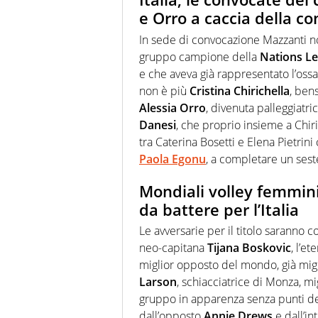
e Orro a caccia della c
In sede di convocazione Mazzanti no
gruppo campione della
Nations L
e che aveva già rappresentato l’ossa
non è più
Cristina Chirichella
, bens
Alessia Orro
, divenuta palleggiatric
Danesi
, che proprio insieme a Chiric
tra Caterina Bosetti e Elena Pietri
Paola Egonu
, a completare un sest
Mondiali volley femminil
da battere per l’Italia
Le avversarie per il titolo saranno c
neo-capitana
Tijana Boskovic
, l’e
miglior opposto del mondo, già miglio
Larson
, schiacciatrice di Monza, mi
gruppo in apparenza senza punti deb
dall’opposto
Annie Drews
e dall’in