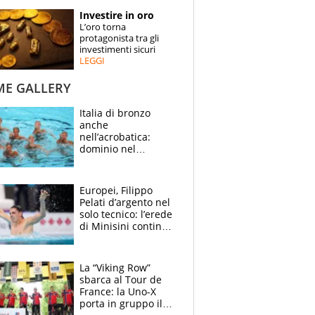
STORIE
Investire in oro
L’oro torna
SPECIALI
protagonista tra gli
investimenti sicuri
LEGGI
ESPERTI
ME GALLERY
CONTATTI
Italia di bronzo
anche
nell’acrobatica:
dominio nel
medagliere, ora
tocca a Ceccon, Curti
e compagni
Europei, Filippo
continuare
Pelati d’argento nel
solo tecnico: l’erede
di Minisini continua
a stupire, Los
Angeles è già nel
mirino
La “Viking Row”
sbarca al Tour de
France: la Uno-X
porta in gruppo il