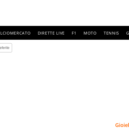
ALCIOMERCATO
DIRETTE LIVE
F1
MOTO
TENNIS
G
eferite
Gioie