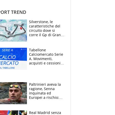
ORT TREND
Silverstone, le
caratteristiche del
circuito dove si
corre il Gp di Gran
Bretagna del
Motomondiale
Tabellone
Calciomercato Serie
A. Movimenti,
acquisti e cessioni:
estate 2026-27
Paltrinieri aveva la
ragione, Senna
inquinata ed
Europei a rischio:
allenamenti fermi,
cosa succede
adesso
Real Madrid senza