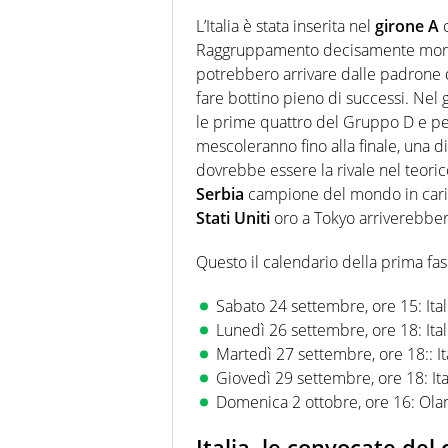
L’Italia è stata inserita nel
girone A
c
Raggruppamento decisamente morbido
potrebbero arrivare dalle padrone
fare bottino pieno di successi. Nel
le prime quattro del Gruppo D e per
mescoleranno fino alla finale, una di
dovrebbe essere la rivale nel teoric
Serbia
campione del mondo in carica
Stati Uniti
oro a Tokyo arriverebbero
Questo il calendario della prima fa
Sabato 24 settembre, ore 15: It
Lunedì 26 settembre, ore 18: Ital
Martedì 27 settembre, ore 18:: It
Giovedì 29 settembre, ore 18: It
Domenica 2 ottobre, ore 16: Olan
Italia, le convocate del