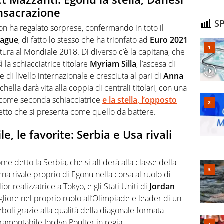
onsacrazione
SP
n ha regalato sorprese, confermando in toto il
eague
, di fatto lo stesso che ha trionfato ad
Euro 2021
tura al Mondiale 2018. Di diverso c’è la capitana, che
ì la schiacciatrice titolare
Myriam Silla
, l’ascesa di
e di livello internazionale e cresciuta al pari di
Anna
hella darà vita alla coppia di centrali titolari, con una
ni come seconda schiacciatrice
e la stella, l’opposto
etto che si presenta come quello da battere.
e, le favorite: Serbia e Usa rivali
ome detto la Serbia, che si affiderà alla classe della
terna rivale proprio di Egonu nella corsa al ruolo di
r realizzatrice a Tokyo, e gli Stati Uniti di
Jordan
gliore nel proprio ruolo all’Olimpiade e leader di un
oli grazie alla qualità della diagonale formata
tramontabile Jordyn Poulter in regia.