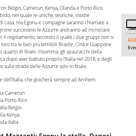
on Belgio, Camerun, Kenya, Olanda e Porto Rico.
, nel quale le uniche, teoriche, insidie
 di casa, ma Egonu e compagne saranno chiamate a
 girone successivo le Azzurre andranno ad incrociare
 il regolamento, secondo il quale i due gruppi non si
GUI
 loro tra le ben più temibili Brasile, Cina e Giappone
Even
o quarto di finale. Insomma: gli spauracchi della
 dopo aver battuto proprio l’Italia nel 2018, e degli
 sulla strada delle Azzurre solo in finale.
se dell’Italia, che giocherà sempre ad Arnhem:
alia-Camerun
ia-Porto Rico
alia-Belgio
alia-Kenya
da-Italia
 ct Mazzanti: Egonu la stella, Danesi