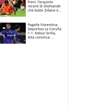
freni: l’acquisto
record di Diomande
che batte Zidane e
Ronaldo. Vinicius
rinnova: le cifre
Pagelle Fiorentina-
Deportivo La Coruña
1-1: Ndour brilla,
Atta convince.
Pongracic rovina
tutto nel finale