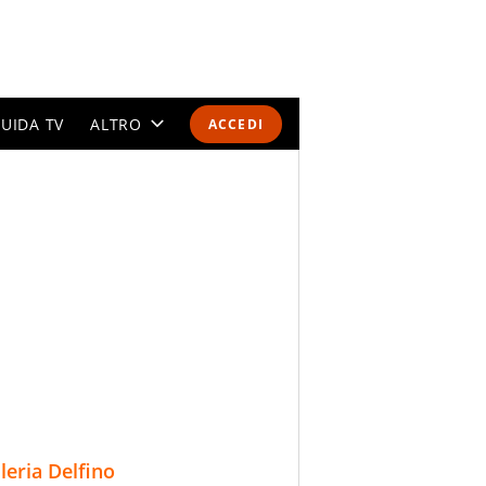
UIDA TV
ALTRO
ACCEDI
CALENDARI E CLASSIFICHE
ALTRI SPORT
MONDIALI 2026
OLIMPIADI
GOSSIP
LIFESTYLE
lleria Delfino