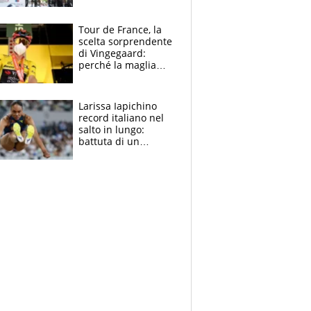
rito della Norvegia
di Haaland e
compagni
Tour de France, la
scelta sorprendente
di Vingegaard:
perché la maglia
gialla indossa la
mascherina, il
rischio da evitare
Larissa Iapichino
record italiano nel
salto in lungo:
battuta di un
centimetro mamma
Fiona May