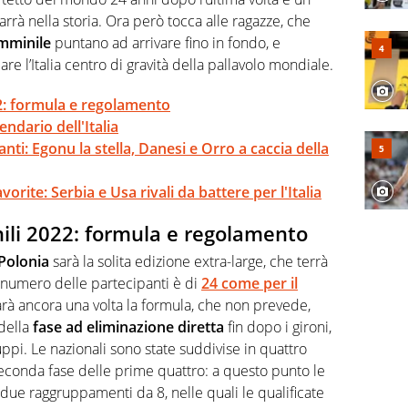
arrà nella storia. Ora però tocca alle ragazze, che
mminile
puntano ad arrivare fino in fondo, e
e l’Italia centro di gravità della pallavolo mondiale.
22: formula e regolamento
endario dell'Italia
anti: Egonu la stella, Danesi e Orro a caccia della
vorite: Serbia e Usa rivali da battere per l'Italia
ili 2022: formula e regolamento
Polonia
sarà la solita edizione extra-large, che terrà
l numero delle partecipanti è di
24 come per il
rà ancora una volta la formula, che non prevede,
 della
fase ad eliminazione diretta
fin dopo i gironi,
ppi. Le nazionali sono state suddivise in quattro
seconda fase delle prime quattro: a questo punto le
i due raggruppamenti da 8, nelle quali le qualificate