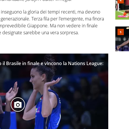
e inseguono la gloria dei tempi recenti, ma devono
o generazionale. Terza fila per l’emergente, ma finora
 imprevedibile Giappone. Ma non vedere in finale
gine designate sarebbe una vera sorpresa.
 il Brasile in finale e vincono la Nations League: