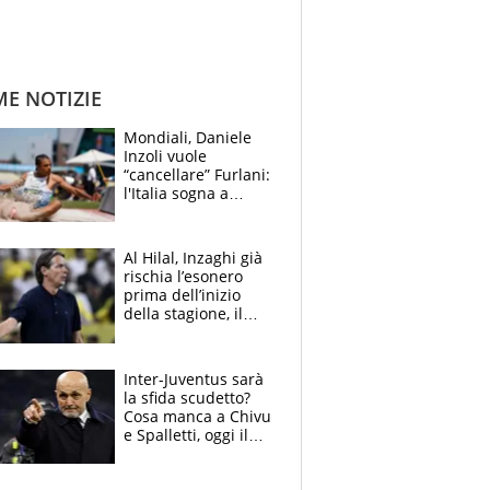
ME NOTIZIE
Mondiali, Daniele
Inzoli vuole
“cancellare” Furlani:
l'Italia sogna a
Eugene. Castellani
da record, Succo in
finale
Al Hilal, Inzaghi già
rischia l’esonero
prima dell’inizio
della stagione, il
retroscena
Inter-Juventus sarà
la sfida scudetto?
Cosa manca a Chivu
e Spalletti, oggi il
primo antipasto