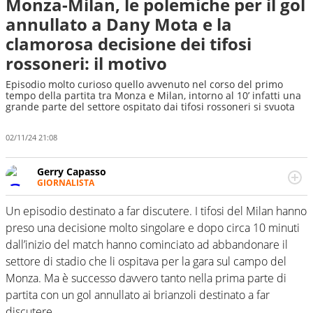
Monza-Milan, le polemiche per il gol
annullato a Dany Mota e la
clamorosa decisione dei tifosi
rossoneri: il motivo
Episodio molto curioso quello avvenuto nel corso del primo
tempo della partita tra Monza e Milan, intorno al 10’ infatti una
grande parte del settore ospitato dai tifosi rossoneri si svuota
02/11/24 21:08
Gerry Capasso
GIORNALISTA
Per lui gli sport americani non hanno segreti: basket,
football, baseball e la capacità innata di trovare la notizia
Un episodio destinato a far discutere. I tifosi del Milan hanno
dove altri non vedono granché
preso una decisione molto singolare e dopo circa 10 minuti
dall’inizio del match hanno cominciato ad abbandonare il
settore di stadio che li ospitava per la gara sul campo del
Monza. Ma è successo davvero tanto nella prima parte di
partita con un gol annullato ai brianzoli destinato a far
discutere.