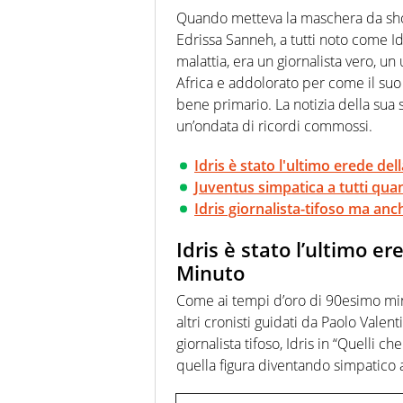
agenzie e testate. Esperienza
Quando metteva la maschera da sho
prevalentemente di calcio
Edrissa Sanneh, a tutti noto come Id
malattia, era un giornalista vero, u
Africa e addolorato per come il su
bene primario. La notizia della sua
un’ondata di ricordi commossi.
Idris è stato l'ultimo erede d
Juventus simpatica a tutti quan
Idris giornalista-tifoso ma anc
Idris è stato l’ultimo e
Minuto
Come ai tempi d’oro di 90esimo min
altri cronisti guidati da Paolo Vale
giornalista tifoso, Idris in “Quelli ch
quella figura diventando simpatico a t