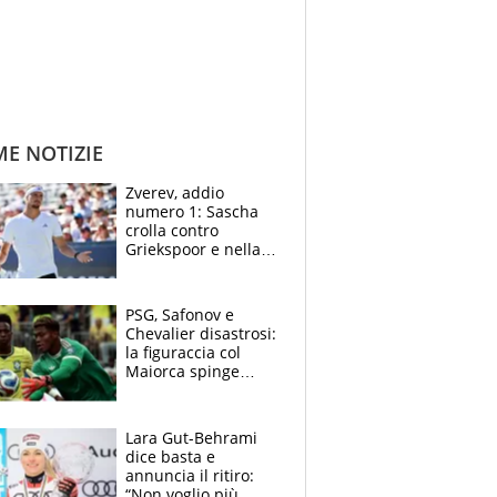
ME NOTIZIE
Zverev, addio
numero 1: Sascha
crolla contro
Griekspoor e nella
sfida a due con
Sinner si conferma
terzo. Quanti malori
PSG, Safonov e
a Montreal
Chevalier disastrosi:
la figuraccia col
Maiorca spinge
Suzuki da Luis
Enrique, Juve a
rischio beffa
Lara Gut-Behrami
dice basta e
annuncia il ritiro:
“Non voglio più