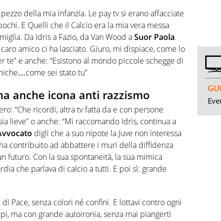
n pezzo della mia infanzia. Le pay tv si erano affacciate
chi. E Quelli che il Calcio era la mia vera messa
miglia. Da Idris a Fazio, da Van Wood a
Suor Paola
.
 caro amico ci ha lasciato. Giuro, mi dispiace, come lo
r te” e anche: “Esistono al mondo piccole schegge di
niche…come sei stato tu”
GUI
 ma anche icona anti razzismo
Even
: “Che ricordi, altra tv fatta da e con persone
 sia lieve” o anche: “Mi raccomando Idris, continua a
’Avvocato
digli che a suo nipote la Juve non interessa
ha contribuito ad abbattere i muri della diffidenza
n futuro. Con la sua spontaneità, la sua mimica
ia che parlava di calcio a tutti. E poi sì: grande
 di Pace, senza colori né confini. E lottavi contro ogni
ipi, ma con grande autoironia, senza mai piangerti