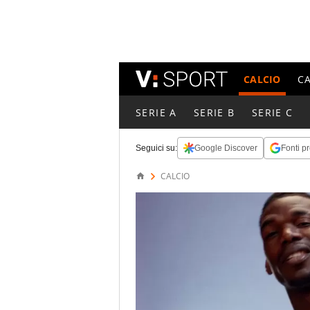
CALCIO
C
SERIE A
SERIE B
SERIE C
Seguici su:
Google Discover
Fonti pr
CALCIO