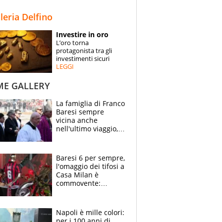
STORIE
lleria Delfino
SPECIALI
Investire in oro
L’oro torna
ESPERTI
protagonista tra gli
investimenti sicuri
LEGGI
CONTATTI
ME GALLERY
La famiglia di Franco
Baresi sempre
vicina anche
nell'ultimo viaggio,
la moglie Maura, i
figli e i suoi cari
circondati
Baresi 6 per sempre,
dall'affetto dei tifosi
l'omaggio dei tifosi a
Casa Milan è
commovente:
maglie, bandiere,
sciarpe, lacrime e
bigliettini
Napoli è mille colori:
per i 100 anni di