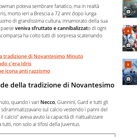
, competenza, conoscenza e memoria storica. Si occupa
wman poteva sembrare fanatico, ma in realtà
ris, morto ieri a Brescia a 72 anni dopo lunga
n uomo di grandissima cultura, innamorato della sua
o paese
veniva sfruttato e cannibalizzat
o di ogni
 scomparsa ha colto tutti di sorpresa scatenando
ella tradizione di Novantesimo Minuto
do c'era Idris
he icona anti razzismo
rede della tradizione di Novantesimo
uto, quando i vari
Necco
, Giannini, Gard e tutti gli
nti sdrammatizzavano sul calcio vestendo i panni del
e il calcio” aveva avuto la capacità di riattualizzare
utti, non solo ai tifosi della Juventus.