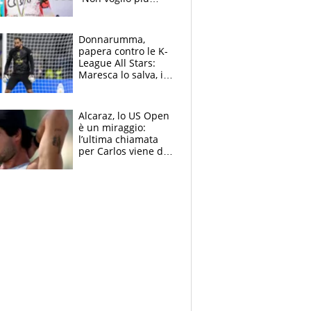
gareggiare”. Visita
decisiva per
Brignone
Donnarumma,
papera contro le K-
League All Stars:
Maresca lo salva, i
tifosi del City lo
attaccano
Alcaraz, lo US Open
è un miraggio:
l’ultima chiamata
per Carlos viene da
New York e
potrebbe
coinvolgere Serena
Williams