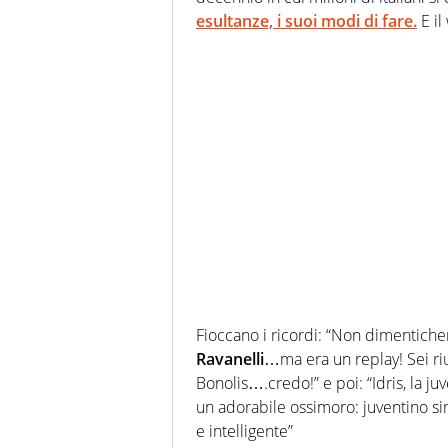
esultanze, i suoi modi di fare.
E il
Fioccano i ricordi: “Non dimenticher
Ravanelli
…ma era un replay! Sei riu
Bonolis….credo!” e poi: “Idris, la ju
un adorabile ossimoro: juventino si
e intelligente”