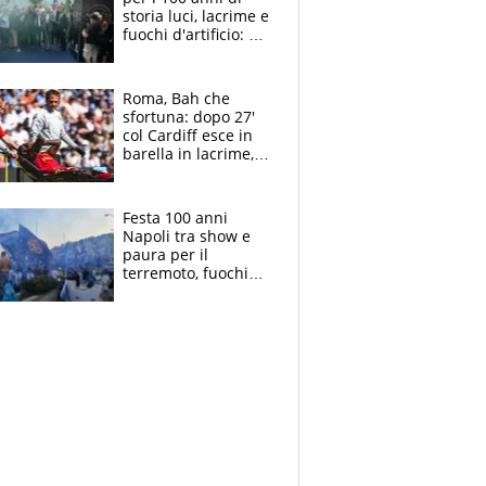
storia luci, lacrime e
fuochi d'artificio: De
Laurentiis salta al
coro anti-Juve
Roma, Bah che
sfortuna: dopo 27'
col Cardiff esce in
barella in lacrime,
Dybala rigore da
schiaffi, i giallorossi
prendono 3 gol in
Festa 100 anni
45'
Napoli tra show e
paura per il
terremoto, fuochi
d'artificio e
polemiche: andava
fermato