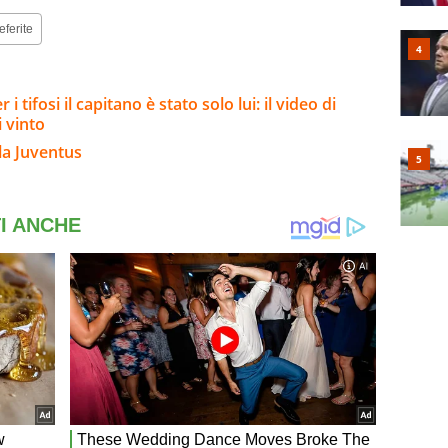
eferite
 tifosi il capitano è stato solo lui: il video di
i vinto
la Juventus