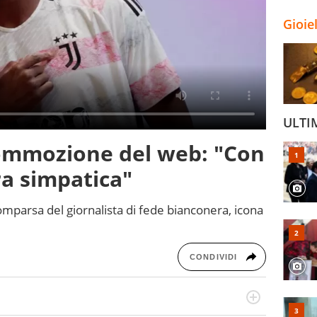
Gioie
ULTI
commozione del web: "Con
ra simpatica"
mparsa del giornalista di fede bianconera, icona
CONDIVIDI
numerose manifestazioni sportive e collaborato con