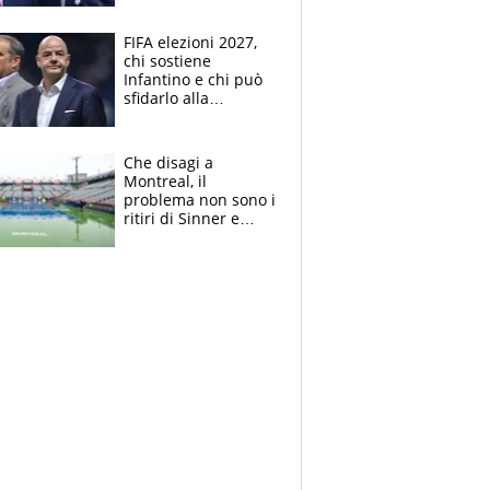
Supercoppa per il
contrattacco
FIFA elezioni 2027,
chi sostiene
Infantino e chi può
sfidarlo alla
presidenza: la
nuova geografia del
calcio
Che disagi a
Montreal, il
problema non sono i
ritiri di Sinner e
Djokovic: Bertolucci
propone un
ultimatum ai
Masters 1000