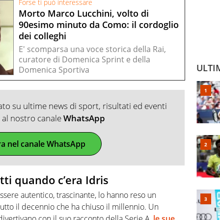
Forse ti può interessare
Morto Marco Lucchini, volto di
90esimo minuto da Como: il cordoglio
dei colleghi
E' scomparsa una voce storica della Rai,
curatore di Domenica Sprint e della
ULTI
Domenica Sportiva
o su ultime news di sport, risultati ed eventi
ti al nostro canale
WhatsApp
ra nel canale WhatsApp
tti quando c’era Idris
essere autentico, trascinante, lo hanno reso un
 tutto il decennio che ha chiuso il millennio. Un
i divertivano con il suo racconto della Serie A,
le sue