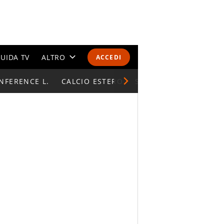
UIDA TV
ALTRO
ACCEDI
NFERENCE L.
CALENDARI E CLASSIFICHE
CALCIO ESTERO
SUPERCOPPA ITALIAN
ALTRI SPORT
MONDIALI 2026
OLIMPIADI
GOSSIP
LIFESTYLE