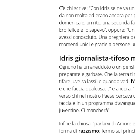
C’è chi scrive: “Con Idris se ne va u
da non molto ed erano ancora per po
domenicale, un rito, una seconda fa
Ero felice e lo sapevo”, oppure: “Un
avessi conosciuto. Una preghiera pe
momenti unici e grazie a persone u
Idris giornalista-tifoso
Ognuno ha un aneddoto o un pensiero
preparate e garbate. Che la terra ti
tifare Juve sa lassù e quando vedi
l
e che faccia qualcosa…” e ancora: “
verso chi nel nostro Paese cercava u
facciale in un programma d’avanguard
juventino. Ci mancherà”.
Infine la chiosa: “parlarvi di Amore e
forma di
razzismo
: fermo sui princ