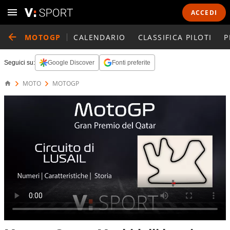
ACCEDI
MOTOGP
CALENDARIO
CLASSIFICA PILOTI
P
Seguici su:
Google Discover
Fonti preferite
MOTO
MOTOGP