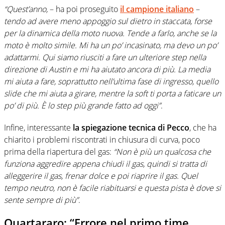
“Quest’anno,
– ha poi proseguito
il campione italiano
–
tendo ad avere meno appoggio sul dietro in staccata, forse
per la dinamica della moto nuova. Tende a farlo, anche se la
moto è molto simile. Mi ha un po’ incasinato, ma devo un po’
adattarmi. Qui siamo riusciti a fare un ulteriore step nella
direzione di Austin e mi ha aiutato ancora di più. La media
mi aiuta a fare, soprattutto nell’ultima fase di ingresso, quello
slide che mi aiuta a girare, mentre la soft ti porta a faticare un
po’ di più. È lo step più grande fatto ad oggi”
.
Infine, interessante
la spiegazione tecnica di Pecco
, che ha
chiarito i problemi riscontrati in chiusura di curva, poco
prima della riapertura del gas:
“Non è più un qualcosa che
funziona aggredire appena chiudi il gas, quindi si tratta di
alleggerire il gas, frenar dolce e poi riaprire il gas. Quel
tempo neutro, non è facile riabituarsi e questa pista è dove si
sente sempre di più”
.
Quartararo: “Errore nel primo time