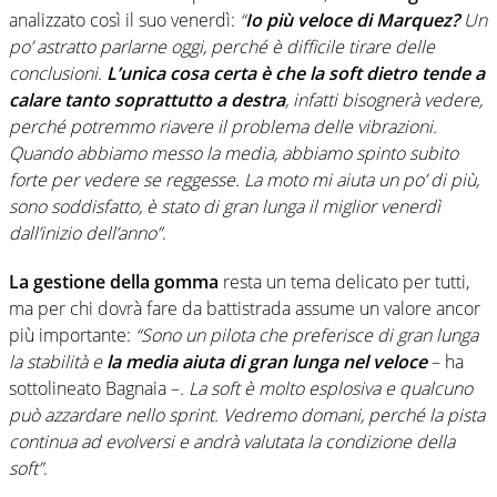
analizzato così il suo venerdì:
“
Io più veloce di Marquez?
Un
po’ astratto parlarne oggi, perché è difficile tirare delle
conclusioni.
L’unica cosa certa è che la soft dietro tende a
calare tanto soprattutto a destra
, infatti bisognerà vedere,
perché potremmo riavere il problema delle vibrazioni.
Quando abbiamo messo la media, abbiamo spinto subito
forte per vedere se reggesse. La moto mi aiuta un po’ di più,
sono soddisfatto, è stato di gran lunga il miglior venerdì
dall’inizio dell’anno”
.
La gestione della gomma
resta un tema delicato per tutti,
ma per chi dovrà fare da battistrada assume un valore ancor
più importante:
“Sono un pilota che preferisce di gran lunga
la stabilità e
la media aiuta di gran lunga nel veloce
– ha
sottolineato Bagnaia –
. La soft è molto esplosiva e qualcuno
può azzardare nello sprint. Vedremo domani, perché la pista
continua ad evolversi e andrà valutata la condizione della
soft”
.