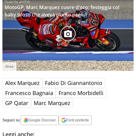
MotoGP, Marc Marquez cuore d'oro: festeggia col
baby tifoso che aveva pianto per lui
Ansa
Alex Marquez
Fabio Di Giannantonio
Francesco Bagnaia
Franco Morbidelli
GP Qatar
Marc Marquez
Seguici su:
Google Discover
Fonti preferite
Leggi anche: