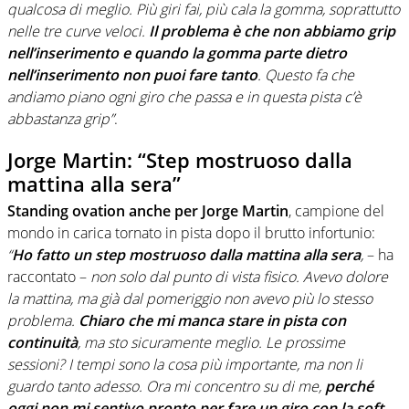
qualcosa di meglio. Più giri fai, più cala la gomma, soprattutto
nelle tre curve veloci.
Il problema è che non abbiamo grip
nell’inserimento e quando la gomma parte dietro
nell’inserimento non puoi fare tanto
. Questo fa che
andiamo piano ogni giro che passa e in questa pista c’è
abbastanza grip”
.
Jorge Martin: “Step mostruoso dalla
mattina alla sera”
Standing ovation anche per Jorge Martin
, campione del
mondo in carica tornato in pista dopo il brutto infortunio:
“
Ho fatto un step mostruoso dalla mattina alla sera
,
– ha
raccontato –
non solo dal punto di vista fisico. Avevo dolore
la mattina, ma già dal pomeriggio non avevo più lo stesso
problema.
Chiaro che mi manca stare in pista con
continuità
, ma sto sicuramente meglio. Le prossime
sessioni? I tempi sono la cosa più importante, ma non li
guardo tanto adesso. Ora mi concentro su di me,
perché
oggi non mi sentivo pronto per fare un giro con la soft
.