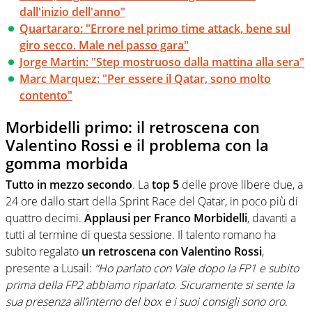
dall'inizio dell'anno"
Quartararo: "Errore nel primo time attack, bene sul
giro secco. Male nel passo gara"
Jorge Martin: "Step mostruoso dalla mattina alla sera"
Marc Marquez: "Per essere il Qatar, sono molto
contento"
Morbidelli primo: il retroscena con
Valentino Rossi e il problema con la
gomma morbida
Tutto in mezzo secondo
. La
top 5
delle prove libere due, a
24 ore dallo start della Sprint Race del Qatar, in poco più di
quattro decimi.
Applausi per Franco Morbidelli
, davanti a
tutti al termine di questa sessione. Il talento romano ha
subito regalato
un retroscena con Valentino Rossi
,
presente a Lusail:
“Ho parlato con Vale dopo la FP1 e subito
prima della FP2 abbiamo riparlato. Sicuramente si sente la
sua presenza all’interno del box e i suoi consigli sono oro.