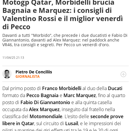
Motogp Qatar, Morbidelli brucia
Bagnaia e Marquez: i consigli di
Valentino Rossi e il miglior venerdì
di Pecco
Davanti a tutti "Morbido", che precede i due ducatisti e Fabio Di
Giannantonio, davanti ad Alex Marquez: nel paddock anche
VR46, tra consigli e segreti. Per Pecco un venerdì d'oro.
11/04/25 21:13
Pietro De Conciliis
GIORNALISTA
Giornalista pubblicista e speaker radiofonico, per Virgilio
Sport si occupa di calcio con uno sguardo attento e
Dal primo posto di
Franco Morbidelli
al duo della
Ducati
competente sui campionati di Serie B e Serie C
formato da
Pecco Bagnaia
e
Marc Marquez
, fino al quarto
posto di
Fabio Di Giannantonio
e alla quinta casella
occupata da
Alex Marquez
, inseguito dal fratello nella
classifica del
Motomondiale
. L’esito delle
seconde prove
libere in Qatar
, sul circuito di
Lusail
, e le impressioni dei
piloti a margine dei giri effettuati tra le 19 e le 20 di oggi,