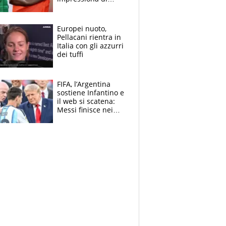
Doualla. Jacobs?
Ecco come è rinato”.
E svela la sorpresa
Europei nuoto,
agli Europei
Pellacani rientra in
Italia con gli azzurri
dei tuffi
FIFA, l’Argentina
sostiene Infantino e
il web si scatena:
Messi finisce nei
meme, la Seleccion
travolta dalle
polemiche