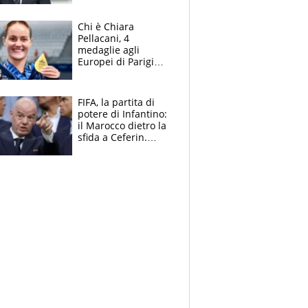
figlio Daniele
Chi è Chiara
Pellacani, 4
medaglie agli
Europei di Parigi
2026, papà
Giampaolo
giornalista, mamma
FIFA, la partita di
insegnante e il
potere di Infantino:
fratello calciatore
il Marocco dietro la
sfida a Ceferin.
Scontro sul
Mondiale a 64
squadre, l’ira di Figo