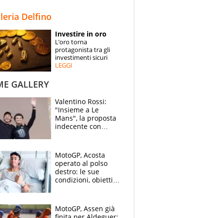
STORIE
lleria Delfino
SPECIALI
Investire in oro
L’oro torna
ESPERTI
protagonista tra gli
investimenti sicuri
LEGGI
CONTATTI
ME GALLERY
Valentino Rossi:
"Insieme a Le
Mans", la proposta
indecente con
Lando Norris al
Festival di
Goodwood
MotoGP, Acosta
operato al polso
destro: le sue
condizioni, obiettivo
Sachsenring
MotoGP, Assen già
finita per Aldeguer: