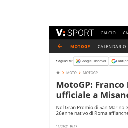
CALCIO
C
MOTOGP
CALENDARIO
Seguici su:
Google Discover
Fonti pr
MOTO
MOTOGP
MotoGP: Franco 
ufficiale a Misan
Nel Gran Premio di San Marino e 
26enne nativo di Roma affianche
11/09/21 16:17