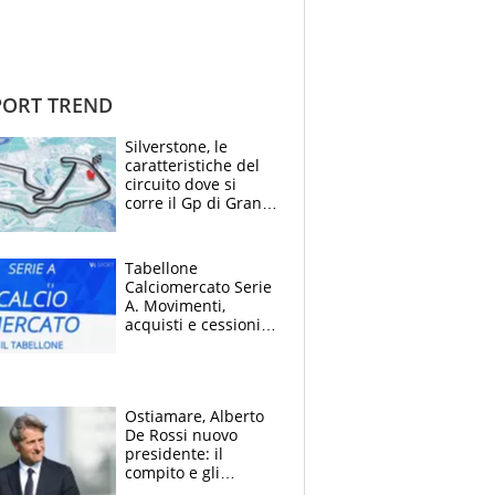
ORT TREND
Silverstone, le
caratteristiche del
circuito dove si
corre il Gp di Gran
Bretagna del
Motomondiale
Tabellone
Calciomercato Serie
A. Movimenti,
acquisti e cessioni:
estate 2026-27
Ostiamare, Alberto
De Rossi nuovo
presidente: il
compito e gli
obiettivi ricevuti dal