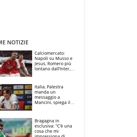
ME NOTIZIE
Calciomercato:
Napoli su Musso e
Jesus, Romero più
lontano dall’Inter,
delirio Mastantuono,
Juve su Trubin. Il
tabellone
Italia, Palestra
manda un
messaggio a
Mancini, spiega il
motivo del no
all’Inter e lancia
l'alleanza con
Bragagna in
Donnarumma
esclusiva: “C’è una
cosa che mi
impressiona di