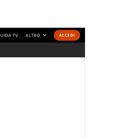
UIDA TV
ALTRO
ACCEDI
CALENDARI E CLASSIFICHE
ALTRI SPORT
MONDIALI 2026
OLIMPIADI
GOSSIP
LIFESTYLE