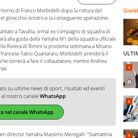
Gioie
el ritorno di Franco Morbidelli dopo la rottura del
el ginocchio sinistro e la conseguente operazione.
iantato a Tavullia, ormai ex compagno di squadra di
arà alla guida della Yamaha M1 della squadra ufficiale
la Riviera di Rimini la prossima settimana a Misano.
ULTI
l francese Fabio Quartararo, Morbidelli prenderà il
 che tornerà a fare il collaudatore, mentre Andrea
nas.
o su ultime news di sport, risultati ed eventi
ti al nostro canale
WhatsApp
ra nel canale WhatsApp
 team director Yamaha Massimo Meregalli: “Stamattina