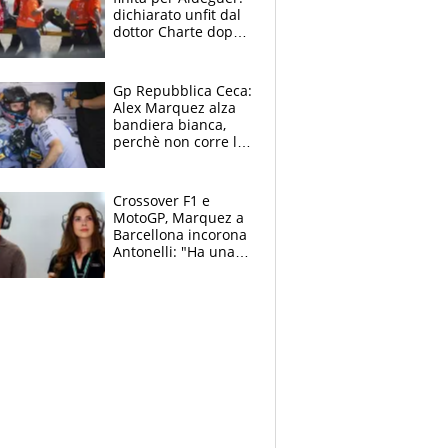
dichiarato unfit dal
dottor Charte dopo
la brutta caduta di
venerdì
Gp Repubblica Ceca:
Alex Marquez alza
bandiera bianca,
perchè non corre la
Sprint e la gara di
Brno
Crossover F1 e
MotoGP, Marquez a
Barcellona incorona
Antonelli: "Ha una
grinta diversa"