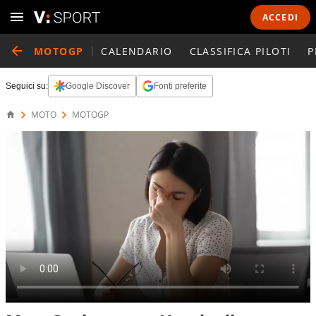
ACCEDI
MOTOGP
CALENDARIO
CLASSIFICA PILOTI
P
Seguici su:
Google Discover
Fonti preferite
MOTO
MOTOGP