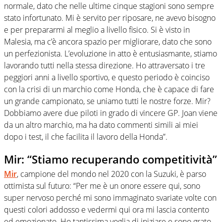
normale, dato che nelle ultime cinque stagioni sono sempre
stato infortunato. Mi è servito per riposare, ne avevo bisogno
e per prepararmi al meglio a livello fisico. Si è visto in
Malesia, ma c’è ancora spazio per migliorare, dato che sono
un perfezionista. L’evoluzione in atto è entusiasmante, stiamo
lavorando tutti nella stessa direzione. Ho attraversato i tre
peggiori anni a livello sportivo, e questo periodo è coinciso
con la crisi di un marchio come Honda, che è capace di fare
un grande campionato, se uniamo tutti le nostre forze. Mir?
Dobbiamo avere due piloti in grado di vincere GP. Joan viene
da un altro marchio, ma ha dato commenti simili ai miei
dopo i test, il che facilita il lavoro della Honda”.
Mir: “Stiamo recuperando competitività”
Mir
, campione del mondo nel 2020 con la Suzuki, è parso
ottimista sul futuro: “Per me è un onore essere qui, sono
super nervoso perché mi sono immaginato svariate volte con
questi colori addosso e vedermi qui ora mi lascia contento
ed emozionato. Ho tantissima voglia di iniziare e sono grato