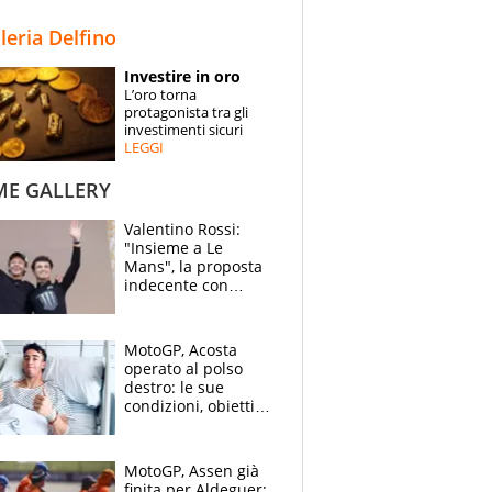
STORIE
lleria Delfino
SPECIALI
Investire in oro
L’oro torna
ESPERTI
protagonista tra gli
investimenti sicuri
LEGGI
CONTATTI
ME GALLERY
Valentino Rossi:
"Insieme a Le
Mans", la proposta
indecente con
Lando Norris al
Festival di
Goodwood
MotoGP, Acosta
operato al polso
destro: le sue
condizioni, obiettivo
Sachsenring
MotoGP, Assen già
finita per Aldeguer: