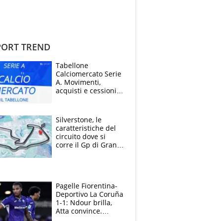
ORT TREND
Tabellone
Calciomercato Serie
A. Movimenti,
acquisti e cessioni:
estate 2026-27
Silverstone, le
caratteristiche del
circuito dove si
corre il Gp di Gran
Bretagna del
Motomondiale
Pagelle Fiorentina-
Deportivo La Coruña
1-1: Ndour brilla,
Atta convince.
Pongracic rovina