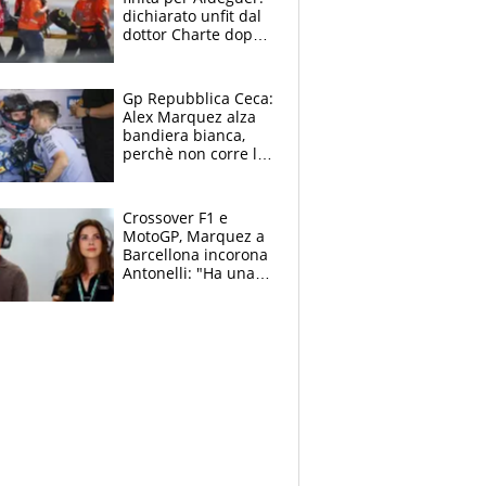
dichiarato unfit dal
dottor Charte dopo
la brutta caduta di
venerdì
Gp Repubblica Ceca:
Alex Marquez alza
bandiera bianca,
perchè non corre la
Sprint e la gara di
Brno
Crossover F1 e
MotoGP, Marquez a
Barcellona incorona
Antonelli: "Ha una
grinta diversa"