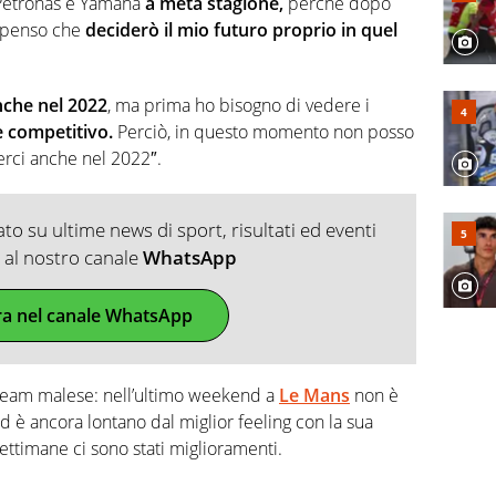
n Petronas e Yamaha
a metà stagione,
perché dopo
penso che
deciderò il mio futuro proprio in quel
nche nel 2022
, ma prima ho bisogno di vedere i
 competitivo.
Perciò, in questo momento non posso
erci anche nel 2022″.
o su ultime news di sport, risultati ed eventi
ti al nostro canale
WhatsApp
ra nel canale WhatsApp
l team malese: nell’ultimo weekend a
Le Mans
non è
ed è ancora lontano dal miglior feeling con la sua
ttimane ci sono stati miglioramenti.