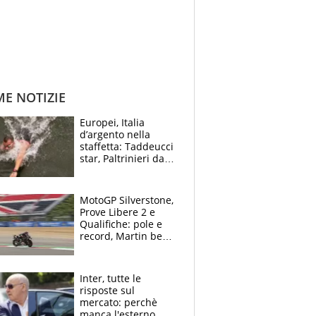
ME NOTIZIE
Europei, Italia
d’argento nella
staffetta: Taddeucci
star, Paltrinieri da
leggenda. Greg
svela la profezia di
Padre Pio
MotoGP Silverstone,
Prove Libere 2 e
Qualifiche: pole e
record, Martin beffa
tutti. Prima fila
Aprilia
Inter, tutte le
risposte sul
mercato: perchè
manca l'esterno,