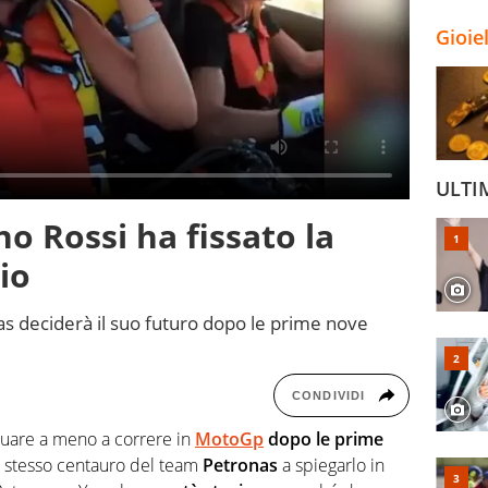
Gioie
ULTI
o Rossi ha fissato la
io
s deciderà il suo futuro dopo le prime nove
CONDIVIDI
uare a meno a correre in
MotoGp
dopo le prime
 lo stesso centauro del team
Petronas
a spiegarlo in