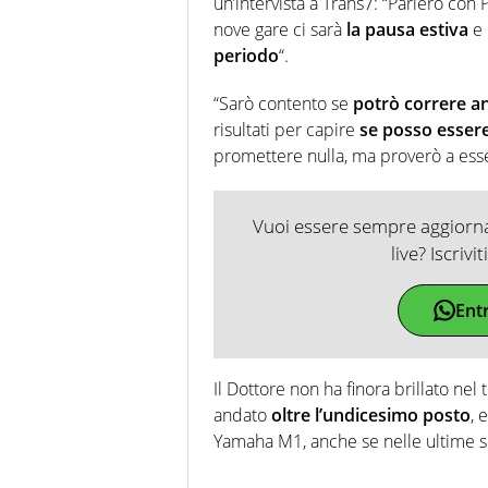
un’intervista a Trans7: “Parlerò co
nove gare ci sarà
la pausa estiva
e 
periodo
“.
“Sarò contento se
potrò correre a
risultati per capire
se posso essere
promettere nulla, ma proverò a ess
Vuoi essere sempre aggiornat
live? Iscrivi
Ent
Il Dottore non ha finora brillato ne
andato
oltre l’undicesimo posto
, 
Yamaha M1, anche se nelle ultime se