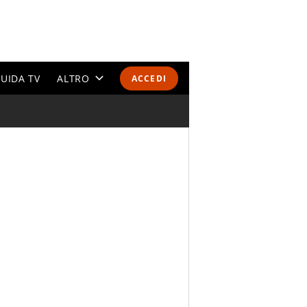
UIDA TV
ALTRO
ACCEDI
CALENDARI E CLASSIFICHE
ALTRI SPORT
MONDIALI 2026
OLIMPIADI
GOSSIP
LIFESTYLE