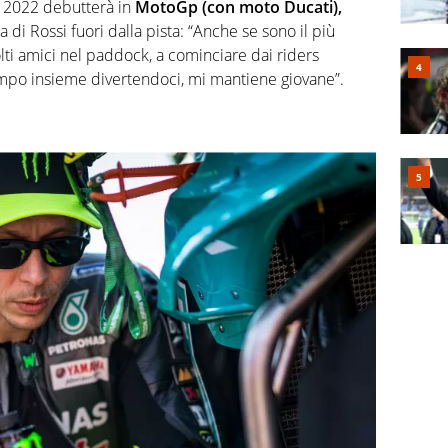
l 2022 debutterà in
MotoGp (con moto Ducati),
a di Rossi fuori dalla pista: “Anche se sono il più
lti amici nel paddock, a cominciare dai riders
mpo insieme divertendoci, mi mantiene giovane”.