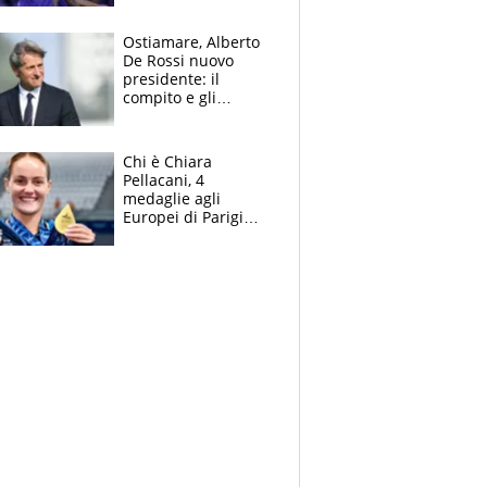
tutto nel finale
Ostiamare, Alberto
De Rossi nuovo
presidente: il
compito e gli
obiettivi ricevuti dal
figlio Daniele
Chi è Chiara
Pellacani, 4
medaglie agli
Europei di Parigi
2026, papà
Giampaolo
giornalista, mamma
insegnante e il
fratello calciatore