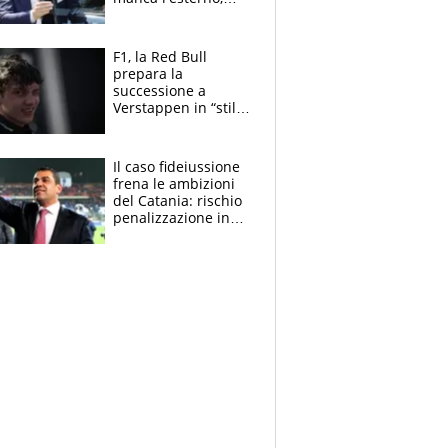
perchè Romero è
sfumato, quale è il
vero obiettivo di
F1, la Red Bull
Marotta
prepara la
successione a
Verstappen in “stile
Antonelli”. Colapinto
derubato, che
attacco all’Italia
Il caso fideiussione
frena le ambizioni
del Catania: rischio
penalizzazione in
classifica, cosa
succede?