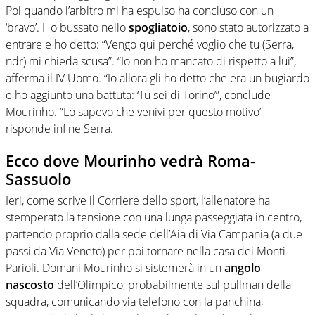
Poi quando l’arbitro mi ha espulso ha concluso con un
‘bravo’. Ho bussato nello
spogliatoio
, sono stato autorizzato a
entrare e ho detto: “Vengo qui perché voglio che tu (Serra,
ndr) mi chieda scusa”. “Io non ho mancato di rispetto a lui”,
afferma il IV Uomo. “Io allora gli ho detto che era un bugiardo
e ho aggiunto una battuta: ‘Tu sei di Torino’”, conclude
Mourinho. “Lo sapevo che venivi per questo motivo”,
risponde infine Serra.
Ecco dove Mourinho vedrà Roma-
Sassuolo
Ieri, come scrive il Corriere dello sport, l’allenatore ha
stemperato la tensione con una lunga passeggiata in centro,
partendo proprio dalla sede dell’Aia di Via Campania (a due
passi da Via Veneto) per poi tornare nella casa dei Monti
Parioli. Domani Mourinho si sistemerà in un
angolo
nascosto
dell’Olimpico, probabilmente sul pullman della
squadra, comunicando via telefono con la panchina,