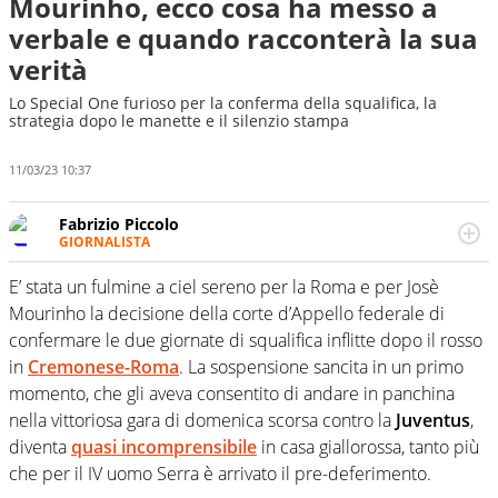
Mourinho, ecco cosa ha messo a
verbale e quando racconterà la sua
verità
Lo Special One furioso per la conferma della squalifica, la
strategia dopo le manette e il silenzio stampa
11/03/23 10:37
Fabrizio Piccolo
GIORNALISTA
Nella sua carriera ha seguito numerose manifestazioni
sportive e collaborato con agenzie e testate. Esperienza,
E’ stata un fulmine a ciel sereno per la Roma e per Josè
competenza, conoscenza e memoria storica. Si occupa
Mourinho la decisione della corte d’Appello federale di
prevalentemente di calcio
confermare le due giornate di squalifica inflitte dopo il rosso
in
Cremonese-Roma
. La sospensione sancita in un primo
momento, che gli aveva consentito di andare in panchina
nella vittoriosa gara di domenica scorsa contro la
Juventus
,
diventa
quasi incomprensibile
in casa giallorossa, tanto più
che per il IV uomo Serra è arrivato il pre-deferimento.