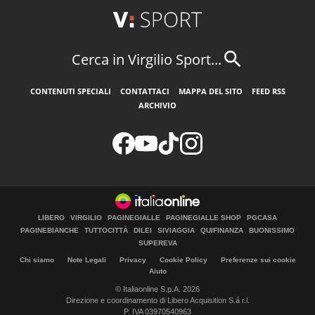
Cerca in Virgilio Sport...
CONTENUTI SPECIALI
CONTATTACI
MAPPA DEL SITO
FEED RSS
ARCHIVIO
LIBERO
VIRGILIO
PAGINEGIALLE
PAGINEGIALLE SHOP
PGCASA
PAGINEBIANCHE
TUTTOCITTÀ
DILEI
SIVIAGGIA
QUIFINANZA
BUONISSIMO
SUPEREVA
Chi siamo
Note Legali
Privacy
Cookie Policy
Preferenze sui cookie
Aiuto
© Italiaonline S.p.A. 2026
Direzione e coordinamento di Libero Acquisition S.á r.l.
P. IVA 03970540963