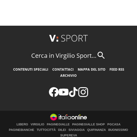
Cerca in Virgilio Sport...
CONTENUTI SPECIALI
CONTATTACI
MAPPA DEL SITO
FEED RSS
ARCHIVIO
LIBERO
VIRGILIO
PAGINEGIALLE
PAGINEGIALLE SHOP
PGCASA
PAGINEBIANCHE
TUTTOCITTÀ
DILEI
SIVIAGGIA
QUIFINANZA
BUONISSIMO
SUPEREVA