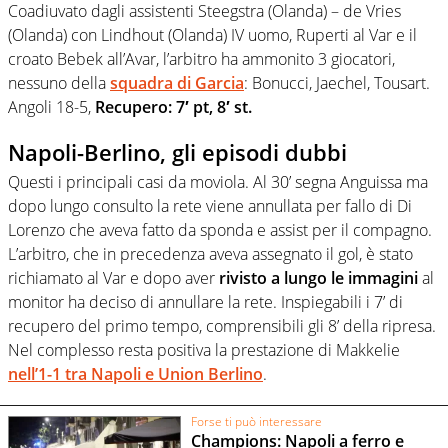
Coadiuvato dagli assistenti Steegstra (Olanda) – de Vries
(Olanda) con Lindhout (Olanda) IV uomo, Ruperti al Var e il
croato Bebek all’Avar, l’arbitro ha ammonito 3 giocatori,
nessuno della
squadra di Garcia
: Bonucci, Jaechel, Tousart.
Angoli 18-5,
Recupero: 7′ pt, 8′ st.
Napoli-Berlino, gli episodi dubbi
Questi i principali casi da moviola. Al 30’ segna Anguissa ma
dopo lungo consulto la rete viene annullata per fallo di Di
Lorenzo che aveva fatto da sponda e assist per il compagno.
L’arbitro, che in precedenza aveva assegnato il gol, è stato
richiamato al Var e dopo aver
rivisto a lungo le immagini
al
monitor ha deciso di annullare la rete. Inspiegabili i 7’ di
recupero del primo tempo, comprensibili gli 8’ della ripresa.
Nel complesso resta positiva la prestazione di Makkelie
nell’1-1 tra Napoli e Union Berlino
.
Forse ti può interessare
Champions: Napoli a ferro e