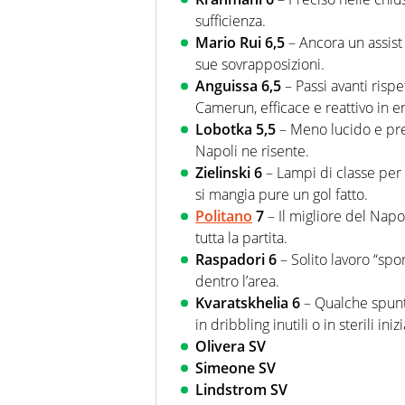
sufficienza.
Mario Rui 6,5
– Ancora un assist 
sue sovrapposizioni.
Anguissa 6,5
– Passi avanti rispe
Camerun, efficace e reattivo in e
Lobotka 5,5
– Meno lucido e prec
Napoli ne risente.
Zielinski 6
– Lampi di classe per 
si mangia pure un gol fatto.
Politano
7
– Il migliore del Napo
tutta la partita.
Raspadori 6
– Solito lavoro “spo
dentro l’area.
Kvaratskhelia 6
– Qualche spunto
in dribbling inutili o in sterili ini
Olivera SV
Simeone SV
Lindstrom SV