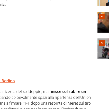
ite.
n Berlino
alla ricerca del raddoppio, ma
finisce col subire un
sciando colpevolmente spazi alla ripartenza dell’Union
ana a firmare l’1-1 dopo una respinta di Meret sul tiro
 realizzativo che per la squadra di Fischer durava