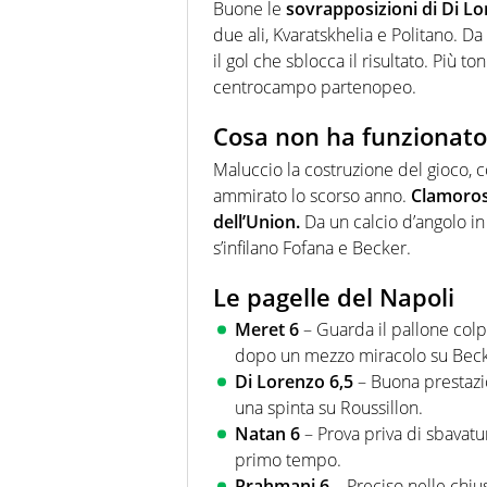
Buone le
sovrapposizioni di Di Lo
due ali, Kvaratskhelia e Politano. D
il gol che sblocca il risultato. Più 
centrocampo partenopeo.
Cosa non ha funzionato t
Maluccio la costruzione del gioco, c
ammirato lo scorso anno.
Clamorosa
dell’Union.
Da un calcio d’angolo in 
s’infilano Fofana e Becker.
Le pagelle del Napoli
Meret 6
– Guarda il pallone colpi
dopo un mezzo miracolo su Beck
Di Lorenzo 6,5
– Buona prestazion
una spinta su Roussillon.
Natan 6
– Prova priva di sbavatur
primo tempo.
Rrahmani 6
– Preciso nelle chius