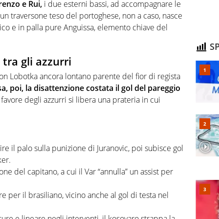
renzo e Rui,
i due esterni bassi, ad accompagnare le
a un traversone teso del portoghese, non a caso, nasce
tonico e in palla pure Anguissa, elemento chiave del
SP
ra gli azzurri
on Lobotka ancora lontano parente del fior di regista
, poi, la disattenzione costata il gol del pareggio
favore degli azzurri si libera una prateria in cui
re il palo sulla punizione di Juranovic, poi subisce gol
er.
e del capitano, a cui il Var “annulla” un assist per
e per il brasiliano, vicino anche al gol di testa nel
ure e lineare negli interventi, il kosovaro strappa la