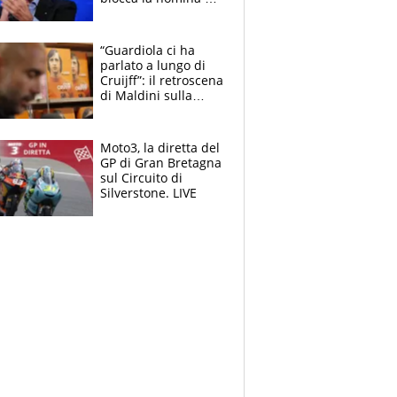
Diana Bianchedi
“Guardiola ci ha
parlato a lungo di
Cruijff”: il retroscena
di Maldini sulla
Nazionale e sul
sogno interrotto
Moto3, la diretta del
GP di Gran Bretagna
sul Circuito di
Silverstone. LIVE