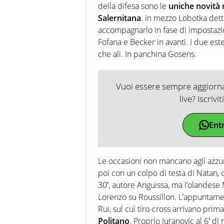
della difesa sono le
uniche novità n
Salernitana
. In mezzo Lobotka dett
accompagnarlo in fase di impostaz
Fofana e Becker in avanti. I due este
che ali. In panchina Gosens.
Vuoi essere sempre aggiornat
live? Iscrivi
Ent
Le occasioni non mancano agli azzurr
poi con un colpo di testa di Natan, che
30′, autore Anguissa, ma l’olandese 
Lorenzo su Roussillon. L’appuntamen
Rui, sul cui tiro-cross arrivano prim
Politano
. Proprio Juranovic al 6′ d