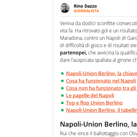
Rino Dazzo
GIORNALISTA
Se mai ci fosse modo di traslare
farebbe parte. Non si perde un
Veniva da dodici sconfitte consecut
curve
vita fa. Ha ritrovato gol e un risultat
Maradona, contro un Napoli di Garc
di difficoltà di gioco e di risultati ste
partenopei,
che avvicina la qualifi
dare l’auspicata spallata al girone ch
Napoli-Union Berlino, la chiave
Cosa ha funzionato nel Napoli
Cosa non ha funzionato tra gli
Le pagelle del Napoli
Top e flop Union Berlino
Napoli-Union Berlino, il tabelli
Napoli-Union Berlino, la
Rui che vince il ballottaggio con Oli