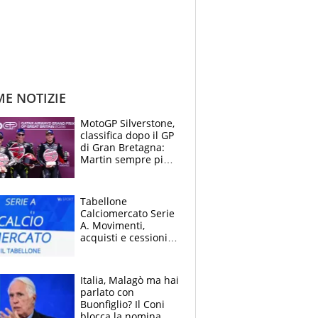
ME NOTIZIE
MotoGP Silverstone,
classifica dopo il GP
di Gran Bretagna:
Martin sempre più
leader, ma
Bezzecchi avanza
Tabellone
Calciomercato Serie
A. Movimenti,
acquisti e cessioni:
estate 2026-27
Italia, Malagò ma hai
parlato con
Buonfiglio? Il Coni
blocca la nomina di