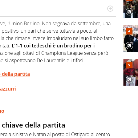
 il glossario del calcio in una nicchia di esperti, lui ne
a svista arbitrale né gli umori social del mondo delle
ive, l’Union Berlino. Non segnava da settembre, una
o positivo, un pari che serve tuttavia a poco, al
ia che rimane invece impaludato nel suo limbo fatto
ntati.
L’1-1 coi tedeschi è un brodino per i
cazione agli ottavi di Champions League senza però
e si aspettavano De Laurentiis e i tifosi.
 della partita
 azzurri
no
 chiave della partita
vera a sinistra e Natan al posto di Ostigard al centro