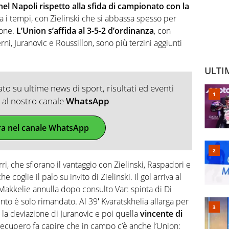
el Napoli rispetto alla sfida di campionato con la
a i tempi, con Zielinski che si abbassa spesso per
ione.
L’Union s’affida al 3-5-2 d’ordinanza
, con
rni, Juranovic e Roussillon, sono più terzini aggiunti
ULTI
o su ultime news di sport, risultati ed eventi
ti al nostro canale
WhatsApp
ra nel canale WhatsApp
i, che sfiorano il vantaggio con Zielinski, Raspadori e
 coglie il palo su invito di Zielinski. Il gol arriva al
Makkelie annulla dopo consulto Var: spinta di Di
to è solo rimandato. Al 39′ Kvaratskhelia allarga per
a la deviazione di Juranovic e poi quella
vincente di
i recupero fa capire che in campo c’è anche l’Union: