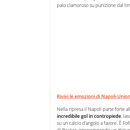
palo clamoroso su punizione dal lim
Rivivi le emozioni di Napoli-Unio
Nella ripresa il Napoli parte forte 
incredibile gol in contropiede
, la
su un calcio d’angolo a favore. È Fof
di Becker, interrompendo un digiuno