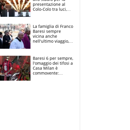
presentazione al
Colo-Colo tra luci,
spettacolo, elicotteri
e paracadutisti
La famiglia di Franco
Baresi sempre
vicina anche
nell'ultimo viaggio,
la moglie Maura, i
figli e i suoi cari
circondati
Baresi 6 per sempre,
dall'affetto dei tifosi
l'omaggio dei tifosi a
Casa Milan è
commovente:
maglie, bandiere,
sciarpe, lacrime e
bigliettini