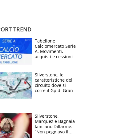
ORT TREND
Tabellone
Calciomercato Serie
A. Movimenti,
acquisti e cessioni:
estate 2026-27
Silverstone, le
caratteristiche del
circuito dove si
corre il Gp di Gran
Bretagna del
Motomondiale
Silverstone,
Marquez e Bagnaia
lanciano l’allarme:
“Non poggiavo il
ginocchio, dobbiamo