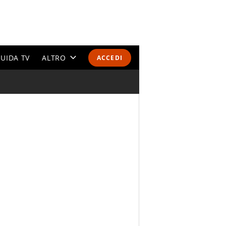
UIDA TV
ALTRO
ACCEDI
CALENDARI E CLASSIFICHE
ALTRI SPORT
MONDIALI 2026
OLIMPIADI
GOSSIP
LIFESTYLE