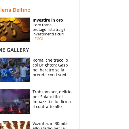
STORIE
lleria Delfino
SPECIALI
Investire in oro
L’oro torna
ESPERTI
protagonista tra gli
investimenti sicuri
LEGGI
CONTATTI
ME GALLERY
Roma, che tracollo
col Brighton: Gasp
nel baratro se la
prende con i suoi
cambiando tutti
Trabzonspor, delirio
per Salah: tifosi
impazziti e lui firma
il contratto allo
stadio
Vozinha, in 30mila
allo stadio per la