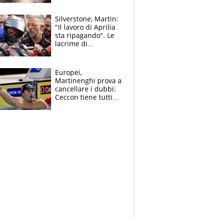
capire cosa è
successo”
Silverstone, Martin:
"Il lavoro di Aprilia
sta ripagando". Le
lacrime di
Bezzecchi: "Ho dato
tutto, spero di finire
la gara domani"
Europei,
Martinenghi prova a
cancellare i dubbi:
Ceccon tiene tutti
col fiato sospeso.
Pellegrini punta su
Curtis