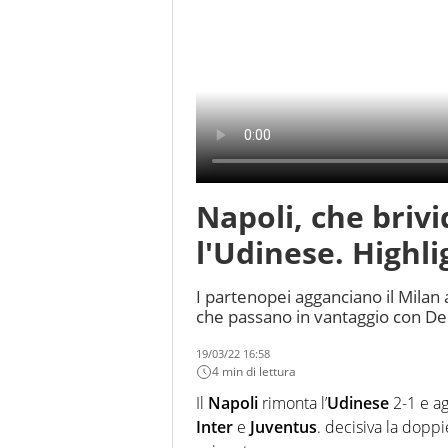
Napoli, che brivi
l'Udinese. Highli
I partenopei agganciano il Milan
che passano in vantaggio con Deul
19/03/22 16:58
4 min di lettura
Il
Napoli
rimonta l’
Udinese
2-1 e ag
Inter
e
Juventus
. decisiva la doppi