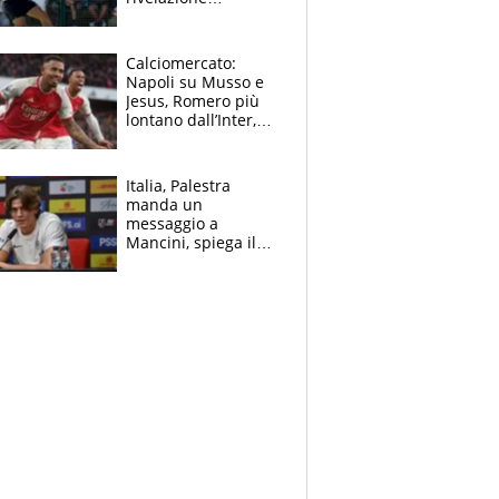
dell’amico
giornalista e il piano
B. Rune verso la
Calciomercato:
rinuncia
Napoli su Musso e
Jesus, Romero più
lontano dall’Inter,
delirio Mastantuono,
Juve su Trubin. Il
tabellone
Italia, Palestra
manda un
messaggio a
Mancini, spiega il
motivo del no
all’Inter e lancia
l'alleanza con
Donnarumma