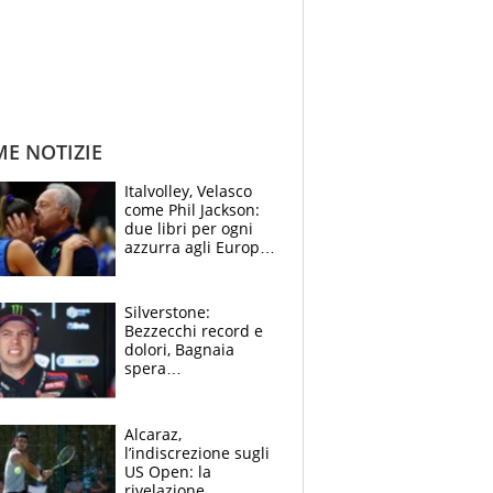
ME NOTIZIE
Italvolley, Velasco
come Phil Jackson:
due libri per ogni
azzurra agli Europei.
Quello per Sylla è
“geniale”
Silverstone:
Bezzecchi record e
dolori, Bagnaia
spera
nell'antidolorifico,
Marquez si tira fuori
e vota Aprilia
Alcaraz,
l’indiscrezione sugli
US Open: la
rivelazione