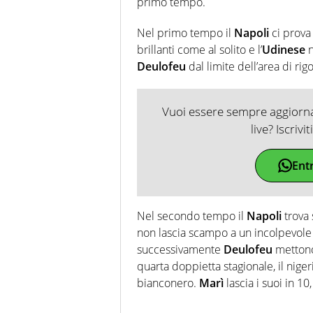
primo tempo.
Nel primo tempo il
Napoli
ci prova
brillanti come al solito e l’
Udinese
n
Deulofeu
dal limite dell’area di rig
Vuoi essere sempre aggiornat
live? Iscrivi
Ent
Nel secondo tempo il
Napoli
trova
non lascia scampo a un incolpevol
successivamente
Deulofeu
mettono 
quarta doppietta stagionale, il nige
bianconero.
Marì
lascia i suoi in 10,