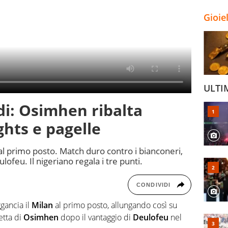
Gioie
ULTI
di: Osimhen ribalta
ghts e pagelle
 al primo posto. Match duro contro i bianconeri,
ofeu. Il nigeriano regala i tre punti.
CONDIVIDI
gancia il
Milan
al primo posto, allungando così su
etta di
Osimhen
dopo il vantaggio di
Deulofeu
nel