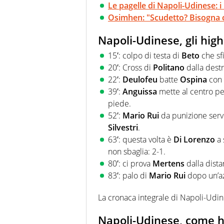
Le pagelle di Napoli-Udinese: i 
Osimhen: "Scudetto? Bisogna c
Napoli-Udinese, gli high
15′: colpo di testa di
Beto
che sf
20′: Cross di
Politano
dalla destr
22′:
Deulofeu
batte
Ospina
con 
39′:
Anguissa
mette al centro p
piede.
52′:
Mario Rui
da punizione serv
Silvestri
.
63′: questa volta è
Di Lorenzo
a 
non sbaglia: 2-1.
80′: ci prova
Mertens
dalla dista
83′: palo di
Mario Rui
dopo un’az
La cronaca integrale di Napoli-Udi
Napoli-Udinese, come h