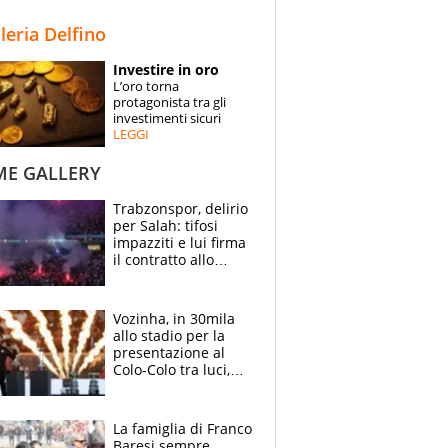
STORIE
lleria Delfino
SPECIALI
Investire in oro
L’oro torna
ESPERTI
protagonista tra gli
investimenti sicuri
LEGGI
CONTATTI
ME GALLERY
Trabzonspor, delirio
per Salah: tifosi
impazziti e lui firma
il contratto allo
stadio
Vozinha, in 30mila
allo stadio per la
presentazione al
Colo-Colo tra luci,
spettacolo, elicotteri
e paracadutisti
La famiglia di Franco
Baresi sempre