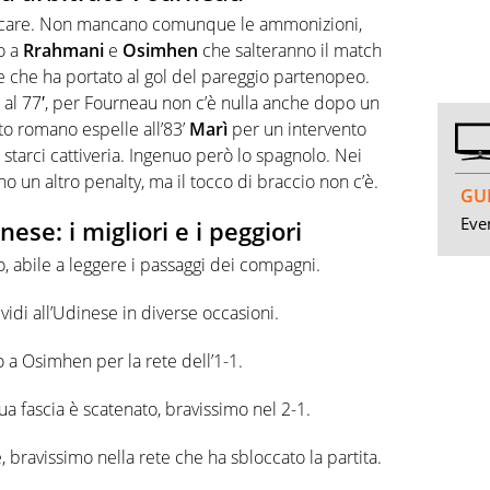
iocare. Non mancano comunque le ammonizioni,
o a
Rrahmani
e
Osimhen
che salteranno il match
ne che ha portato al gol del pareggio partenopeo.
e al 77′, per Fourneau non c’è nulla anche dopo un
etto romano espelle all’83’
Marì
per un intervento
arci cattiveria. Ingenuo però lo spagnolo. Nei
o un altro penalty, ma il tocco di braccio non c’è.
GUI
Even
ese: i migliori e i peggiori
o, abile a leggere i passaggi dei compagni.
ividi all’Udinese in diverse occasioni.
o a Osimhen per la rete dell’1-1.
a fascia è scatenato, bravissimo nel 2-1.
e, bravissimo nella rete che ha sbloccato la partita.