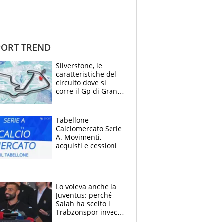
ORT TREND
Silverstone, le
caratteristiche del
circuito dove si
corre il Gp di Gran
Bretagna del
Motomondiale
Tabellone
Calciomercato Serie
A. Movimenti,
acquisti e cessioni:
estate 2026-27
Lo voleva anche la
Juventus: perché
Salah ha scelto il
Trabzonspor invece
di un top club