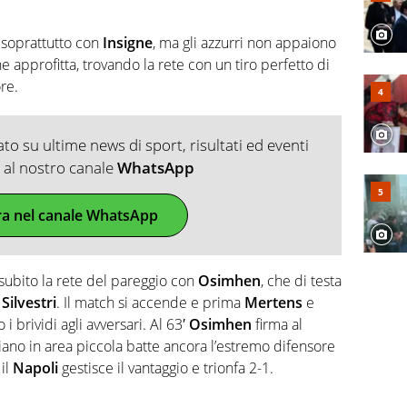
 soprattutto con
Insigne
, ma gli azzurri non appaiono
e approfitta, trovando la rete con un tiro perfetto di
ore.
o su ultime news di sport, risultati ed eventi
ti al nostro canale
WhatsApp
ra nel canale WhatsApp
 subito la rete del pareggio con
Osimhen
, che di testa
e
Silvestri
. Il match si accende e prima
Mertens
e
i brividi agli avversari. Al 63′
Osimhen
firma al
riano in area piccola batte ancora l’estremo difensore
 il
Napoli
gestisce il vantaggio e trionfa 2-1.