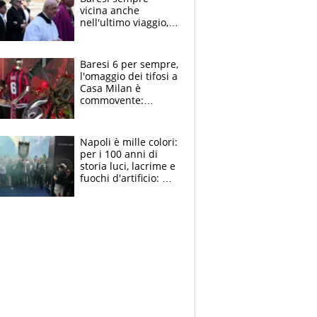
vicina anche
nell'ultimo viaggio,
la moglie Maura, i
figli e i suoi cari
circondati
Baresi 6 per sempre,
dall'affetto dei tifosi
l'omaggio dei tifosi a
Casa Milan è
commovente:
maglie, bandiere,
sciarpe, lacrime e
bigliettini
Napoli è mille colori:
per i 100 anni di
storia luci, lacrime e
fuochi d'artificio: De
Laurentiis salta al
coro anti-Juve