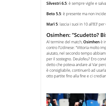
Silvestri 6.5
: è sempre vigile e salva
Beto 5.5
: è presente ma non incide,
Marì 5
: lascia i suoi in 10 all’83’ 
Osimhen: “Scudetto? Bi
Al termine del match,
Osimhen
è i
contro l’Udinese: “Vittoria molto im
aiutato, nel secondo tempo abbiamo 
per il sostegno. Deulofeu? Ero convin
detto che poteva andare al Var per
è consigliabile, continuerò ad usarl
otto partite fino alla fine e ci credi