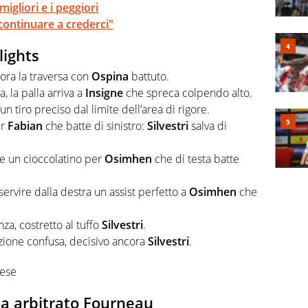
migliori e i peggiori
ontinuare a crederci"
lights
iora la traversa con
Ospina
battuto.
a, la palla arriva a
Insigne
che spreca colpendo alto.
un tiro preciso dal limite dell’area di rigore.
er
Fabian
che batte di sinistro:
Silvestri
salva di
e un cioccolatino per
Osimhen
che di testa batte
servire dalla destra un assist perfetto a
Osimhen
che
nza, costretto al tuffo
Silvestri
.
ione confusa, decisivo ancora
Silvestri
.
nese
a arbitrato Fourneau