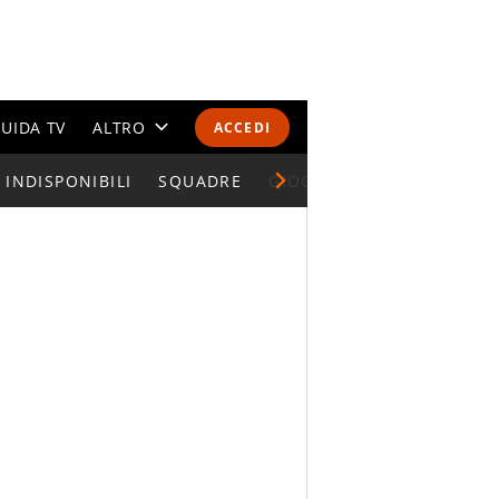
UIDA TV
ALTRO
ACCEDI
INDISPONIBILI
CALENDARI E CLASSIFICHE
SQUADRE
GIOCATORI SERIE A
ALTRI SPORT
MONDIALI 2026
OLIMPIADI
GOSSIP
LIFESTYLE