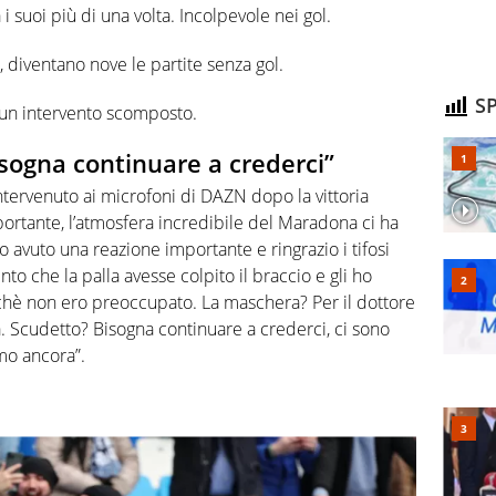
 i suoi più di una volta. Incolpevole nei gol.
 diventano nove le partite senza gol.
SP
per un intervento scomposto.
sogna continuare a crederci”
ntervenuto ai microfoni di DAZN dopo la vittoria
portante, l’atmosfera incredibile del Maradona ci ha
avuto una reazione importante e ringrazio i tifosi
to che la palla avesse colpito il braccio e gli ho
chè non ero preoccupato. La maschera? Per il dottore
a. Scudetto? Bisogna continuare a crederci, ci sono
amo ancora”.