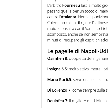
L’arbitro
Fourneau
lascia molto g
pesanti quelle per un tocco di man
contro l’
Atalanta
. Netta la punizio
Chiede un calcio di rigore l’Udines
rapido consulto con il Var. Il fischi
scomposto, anche se non sembrava st
minuti di recupero gli ospiti chiedon
Le pagelle di Napoli-Udin
Osimhen 8
: doppietta del nigerian
Insigne 6.5
: molto attivo, mette i br
Mario Rui 6.5
: serve un cioccolatin
Di Lorenzo 7
: come sempre sulla su
Deulofeu 7
: il migliore dell’Udines