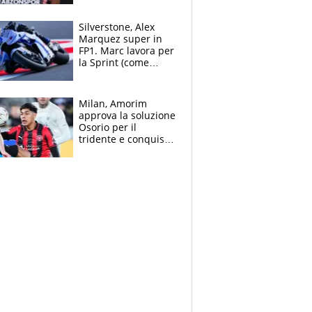
Silverstone, Alex
Marquez super in
FP1. Marc lavora per
la Sprint (come
Martin), bene
Bezzecchi
Milan, Amorim
approva la soluzione
Osorio per il
tridente e conquista
Jashari: la frecciata
dello svizzero all'ex
Allegri