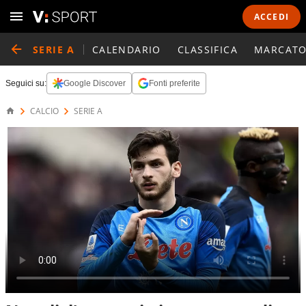
ACCEDI
SERIE A
CALENDARIO
CLASSIFICA
MARCATO
Seguici su:
Google Discover
Fonti preferite
CALCIO
SERIE A