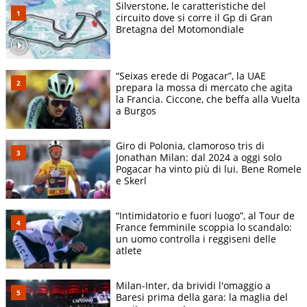
Silverstone, le caratteristiche del
circuito dove si corre il Gp di Gran
Bretagna del Motomondiale
“Seixas erede di Pogacar”, la UAE
prepara la mossa di mercato che agita
la Francia. Ciccone, che beffa alla Vuelta
a Burgos
Giro di Polonia, clamoroso tris di
Jonathan Milan: dal 2024 a oggi solo
Pogacar ha vinto più di lui. Bene Romele
e Skerl
“Intimidatorio e fuori luogo”, al Tour de
France femminile scoppia lo scandalo:
un uomo controlla i reggiseni delle
atlete
Milan-Inter, da brividi l'omaggio a
Baresi prima della gara: la maglia del