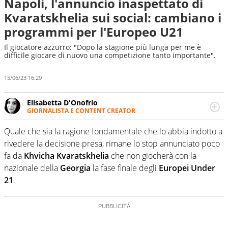
Napoli, l'annuncio inaspettato di
Kvaratskhelia sui social: cambiano i
programmi per l'Europeo U21
Il giocatore azzurro: "Dopo la stagione più lunga per me è
difficile giocare di nuovo una competizione tanto importante".
15/06/23 16:29
Elisabetta D'Onofrio
GIORNALISTA E CONTENT CREATOR
Giornalista professionista dal 2007, scrive per curiosità
personale e necessità: soprattutto di calcio, di sport e dei
Quale che sia la ragione fondamentale che lo abbia indotto a
suoi protagonisti, concedendosi innocenti evasioni
rivedere la decisione presa, rimane lo stop annunciato poco
nell'ambito della creazione di format. Un tempo ala
fa da
Khvicha Kvaratskhelia
che non giocherà con la
destra, oggi si sente a suo agio nel ruolo di libero. Cura
nazionale della
Georgia
la fase finale degli
Europei Under
una classifica riservata dei migliori 5 calciatori di sempre.
21
.