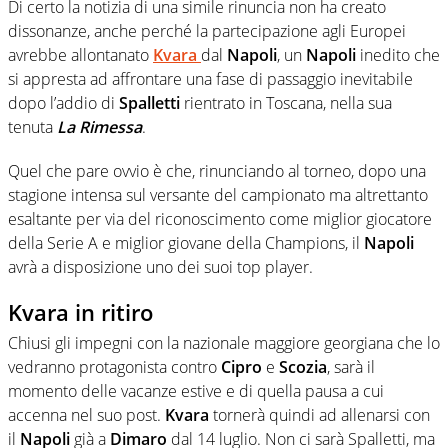
Di certo la notizia di una simile rinuncia non ha creato
dissonanze, anche perché la partecipazione agli Europei
avrebbe allontanato
Kvara
dal
Napoli
, un
Napoli
inedito che
si appresta ad affrontare una fase di passaggio inevitabile
dopo l’addio di
Spalletti
rientrato in Toscana, nella sua
tenuta
La Rimessa
.
Quel che pare ovvio è che, rinunciando al torneo, dopo una
stagione intensa sul versante del campionato ma altrettanto
esaltante per via del riconoscimento come miglior giocatore
della Serie A e miglior giovane della Champions, il
Napoli
avrà a disposizione uno dei suoi top player.
Kvara in ritiro
Chiusi gli impegni con la nazionale maggiore georgiana che lo
vedranno protagonista contro
Cipro
e
Scozia
, sarà il
momento delle vacanze estive e di quella pausa a cui
accenna nel suo post.
Kvara
tornerà quindi ad allenarsi con
il
Napoli
già a
Dimaro
dal 14 luglio. Non ci sarà Spalletti, ma