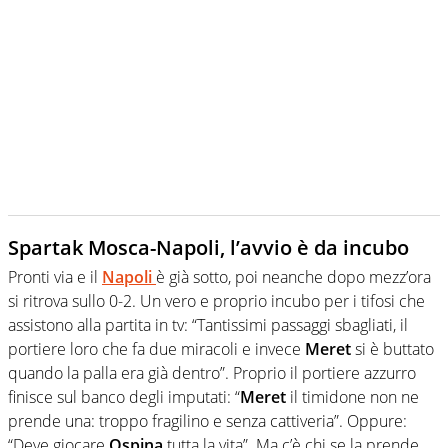
Spartak Mosca-Napoli, l’avvio è da incubo
Pronti via e il
Napoli
è già sotto, poi neanche dopo mezz’ora
si ritrova sullo 0-2. Un vero e proprio incubo per i tifosi che
assistono alla partita in tv: “Tantissimi passaggi sbagliati, il
portiere loro che fa due miracoli e invece
Meret
si è buttato
quando la palla era già dentro”. Proprio il portiere azzurro
finisce sul banco degli imputati: “
Meret
il timidone non ne
prende una: troppo fragilino e senza cattiveria”. Oppure:
“Deve giocare
Ospina
tutta la vita”. Ma c’è chi se la prende