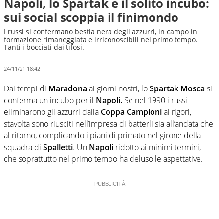
Napoli, lo Spartak è il solito incubo:
sui social scoppia il finimondo
I russi si confermano bestia nera degli azzurri, in campo in
formazione rimaneggiata e irriconoscibili nel primo tempo.
Tanti i bocciati dai tifosi.
24/11/21 18:42
Dai tempi di
Maradona
ai giorni nostri, lo
Spartak Mosca
si
conferma un incubo per il
Napoli.
Se nel 1990 i russi
eliminarono gli azzurri dalla
Coppa Campioni
ai rigori,
stavolta sono riusciti nell’impresa di batterli sia all’andata che
al ritorno, complicando i piani di primato nel girone della
squadra di
Spalletti
. Un
Napoli
ridotto ai minimi termini,
che soprattutto nel primo tempo ha deluso le aspettative.