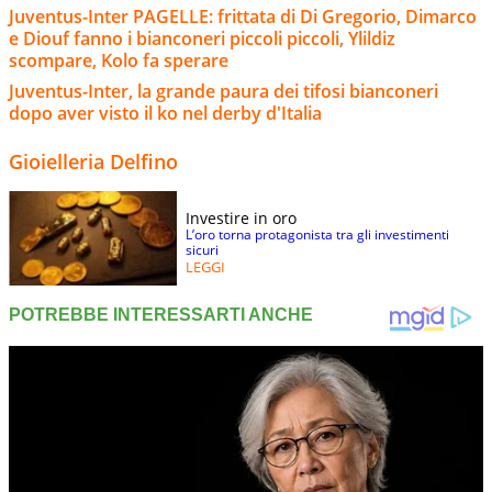
Juventus-Inter PAGELLE: frittata di Di Gregorio, Dimarco
e Diouf fanno i bianconeri piccoli piccoli, Ylildiz
scompare, Kolo fa sperare
Juventus-Inter, la grande paura dei tifosi bianconeri
dopo aver visto il ko nel derby d'Italia
Gioielleria Delfino
Investire in oro
L’oro torna protagonista tra gli investimenti
sicuri
LEGGI