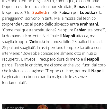
Il secondo tempo degli azzurri, comunque, è confortante.
Dopo una serie di occasioni non sfruttate,
Elmas r
iaccende
le speranze. “Ora
Spalletti
mette
Fabian
per
Lobotka
e la
pareggiamo”, scrivono in tanti. Ma la mossa del tecnico
sorprende tutti: al posto dello slovacco entra
Rrahmani.
“Come mai questa sostituzione? Neppure
Fabian
sta bene?”,
la domanda ricorrente. Nel finale il
Napoli
attacca, ma
sbaglia troppo. “
Zielinski
irriconoscibile: 25 palloni toccati,
25 palloni sbagliati”. I russi perdono tempo e l’arbitro non
interviene: “Dovrebbe concedere almeno otto minuti di
recupero”. E invece il recupero dura di meno e il
Napoli
perde. Tante le critiche, ma ci sono anche voci fuori dal coro
che invitano alla ragione: “Troppe critiche, per me il
Napoli
ha giocato una buona partita malgrado le assenze
fondamentali”.