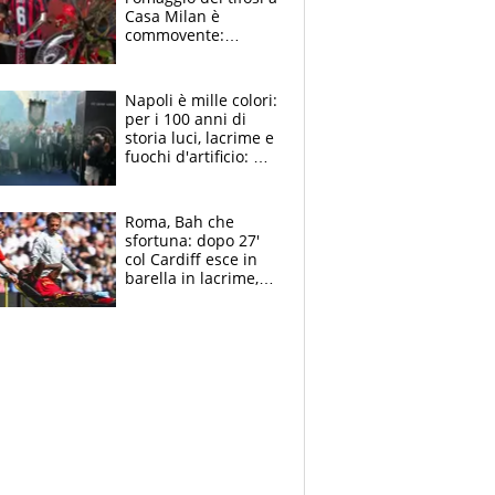
Casa Milan è
commovente:
maglie, bandiere,
sciarpe, lacrime e
bigliettini
Napoli è mille colori:
per i 100 anni di
storia luci, lacrime e
fuochi d'artificio: De
Laurentiis salta al
coro anti-Juve
Roma, Bah che
sfortuna: dopo 27'
col Cardiff esce in
barella in lacrime,
Dybala rigore da
schiaffi, i giallorossi
prendono 3 gol in
45'