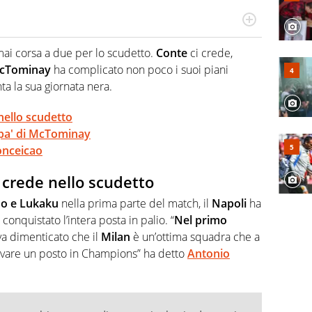
po per vivere ogni evento in tutte le sue sfaccettature.
 e per la sfera di cuoio. Il pallone è una cosa serissima,
ai corsa a due per lo scudetto.
Conte
ci crede,
cTominay
ha complicato non poco i suoi piani
a la sua giornata nera.
nello scudetto
olpa' di McTominay
Conceicao
 crede nello scudetto
no e Lukaku
nella prima parte del match, il
Napoli
ha
 conquistato l’intera posta in palio. “
Nel primo
a dimenticato che il
Milan
è un’ottima squadra che a
rovare un posto in Champions” ha detto
Antonio