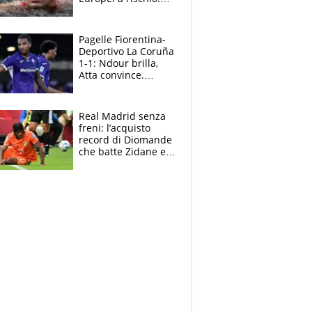
allenamenti fermi,
cosa succede
adesso
Pagelle Fiorentina-
Deportivo La Coruña
1-1: Ndour brilla,
Atta convince.
Pongracic rovina
tutto nel finale
Real Madrid senza
freni: l’acquisto
record di Diomande
che batte Zidane e
Ronaldo. Vinicius
rinnova: le cifre