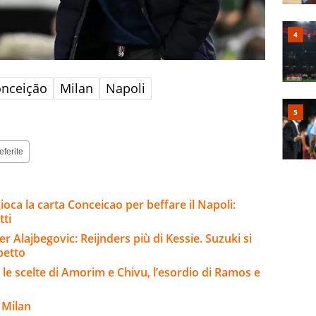
onceição
Milan
Napoli
eferite
gioca la carta Conceicao per beffare il Napoli:
tti
er Alajbegovic: Reijnders più di Kessie. Suzuki si
betto
 le scelte di Amorim e Chivu, l’esordio di Ramos e
 Milan