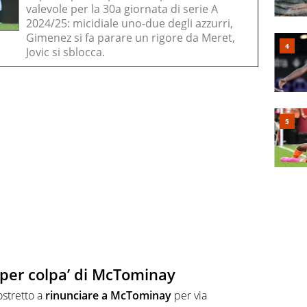
valevole per la 30a giornata di serie A
2024/25: micidiale uno-due degli azzurri,
Gimenez si fa parare un rigore da Meret,
Jovic si sblocca.
 ‘per colpa’ di McTominay
ostretto a
rinunciare a McTominay
per via