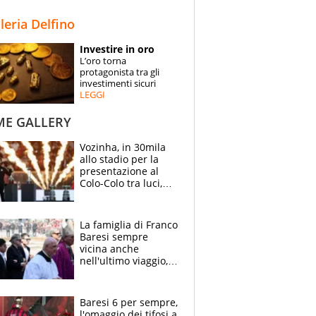
STORIE
lleria Delfino
SPECIALI
Investire in oro
L’oro torna
ESPERTI
protagonista tra gli
investimenti sicuri
LEGGI
CONTATTI
ME GALLERY
Vozinha, in 30mila
allo stadio per la
presentazione al
Colo-Colo tra luci,
spettacolo, elicotteri
e paracadutisti
La famiglia di Franco
Baresi sempre
vicina anche
nell'ultimo viaggio,
la moglie Maura, i
figli e i suoi cari
circondati
Baresi 6 per sempre,
dall'affetto dei tifosi
l'omaggio dei tifosi a