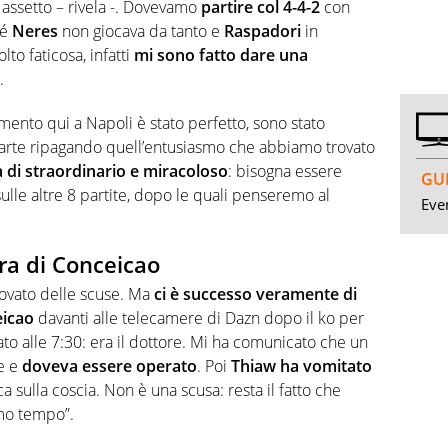
 assetto – rivela -. Dovevamo
partire col 4-4-2
con
hé
Neres
non giocava da tanto e
Raspadori
in
lto faticosa, infatti
mi sono fatto dare una
.
imento qui a Napoli è stato perfetto, sono stato
parte ripagando quell’entusiasmo che abbiamo trovato
 di straordinario e miracoloso
: bisogna essere
GUI
sulle altre 8 partite, dopo le quali penseremo al
Even
era di Conceicao
ovato delle scuse. Ma
ci è successo veramente di
eicao
davanti alle telecamere di Dazn dopo il ko per
iato alle 7:30: era il dottore. Mi ha comunicato che un
le e
doveva essere operato
. Poi
Thiaw ha vomitato
ca sulla coscia. Non è una scusa: resta il fatto che
mo tempo”.