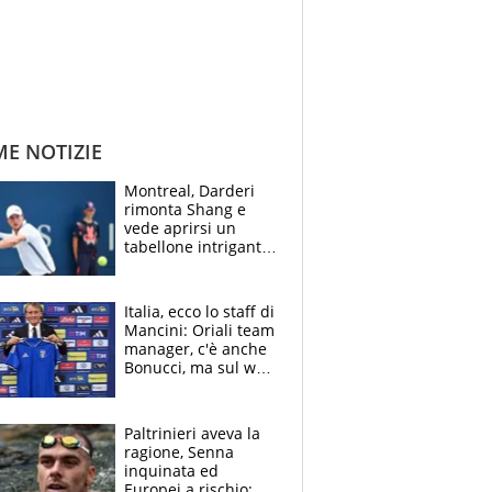
ME NOTIZIE
Montreal, Darderi
rimonta Shang e
vede aprirsi un
tabellone intrigante:
"Penso solo a
Borges, ma sono
felice del mio livello"
Italia, ecco lo staff di
Mancini: Oriali team
manager, c'è anche
Bonucci, ma sul web
infuria la polemica
Paltrinieri aveva la
ragione, Senna
inquinata ed
Europei a rischio: