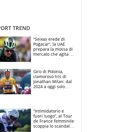
ORT TREND
“Seixas erede di
Pogacar”, la UAE
prepara la mossa di
mercato che agita la
Francia. Ciccone,
che beffa alla Vuelta
a Burgos
Giro di Polonia,
clamoroso tris di
Jonathan Milan: dal
2024 a oggi solo
Pogacar ha vinto più
di lui. Bene Romele
e Skerl
“Intimidatorio e
fuori luogo”, al Tour
de France femminile
scoppia lo scandalo:
un uomo controlla i