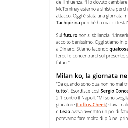
dell’influenza. “Ho dovuto cambiare
McTominay esterno a sinistra perc
attacco. Oggi è stata una giornata mo
Tachipirina
perché ho mal di testa”
Sul
futuro
non si sbilancia: “L’inser
accolto benissimo. Oggi stiamo in 
a Dimaro. Stiamo facendo
qualcosa
feroci e concentrarci sul presente, 
futuro”.
Milan ko, la giornata n
“Da quando sono qua non ho mai tr
tutto
”. Esordisce così
Sergio Conc
2-1 contro il Napoli. “Mi sono svegl
giocatore (
Loftus-Cheek
) stava ma
e
Leao
aveva avvertito un po’ di fati
potevamo fare molto di più nel pri