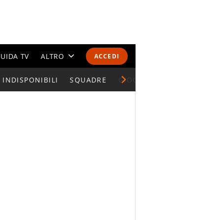
UIDA TV
ALTRO
ACCEDI
INDISPONIBILI
CALENDARI E CLASSIFICHE
SQUADRE
GIOCATORI SERIE A
ALTRI SPORT
MONDIALI 2026
OLIMPIADI
GOSSIP
LIFESTYLE