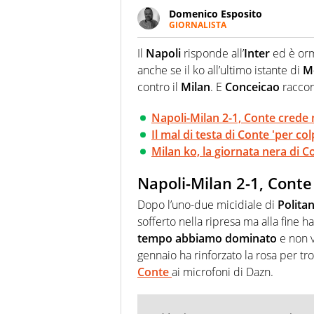
Domenico Esposito
GIORNALISTA
Da vent’anni in campo e sul cam
Passione smisurata per il calcio
Il
Napoli
risponde all’
Inter
ed è orm
guai a dirgli di no
anche se il ko all’ultimo istante di
M
contro il
Milan
. E
Conceicao
raccont
Napoli-Milan 2-1, Conte crede 
Il mal di testa di Conte 'per c
Milan ko, la giornata nera di 
Napoli-Milan 2-1, Conte
Dopo l’uno-due micidiale di
Polita
sofferto nella ripresa ma alla fine ha
tempo abbiamo dominato
e non v
gennaio ha rinforzato la rosa per t
Conte
ai microfoni di Dazn.