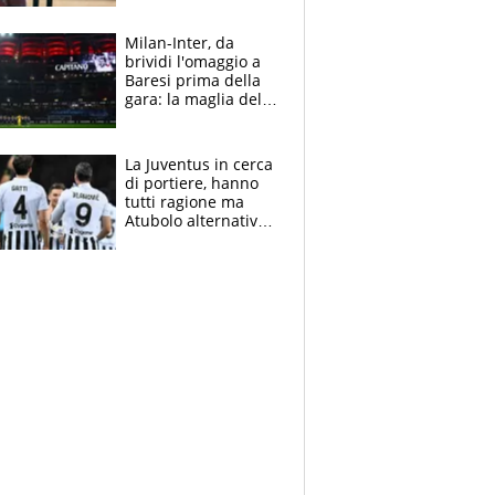
reggiseni delle
atlete
Milan-Inter, da
brividi l'omaggio a
Baresi prima della
gara: la maglia del
capitano a
centrocampo
La Juventus in cerca
di portiere, hanno
tutti ragione ma
Atubolo alternativa
a Vicario non regge
e la soluzione
rimane Milinkovic-
Savic