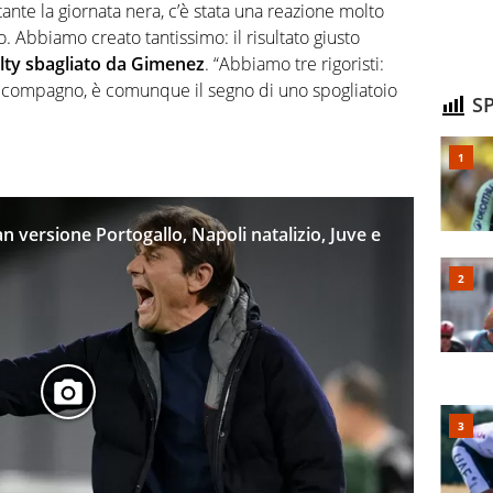
tante la giornata nera, c’è stata una reazione molto
 Abbiamo creato tantissimo: il risultato giusto
lty sbagliato da Gimenez
. “Abbiamo tre rigoristi:
o compagno, è comunque il segno di uno spogliatoio
SP
lan versione Portogallo, Napoli natalizio, Juve e