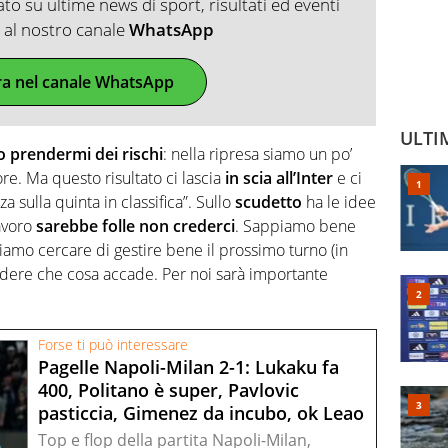
o su ultime news di sport, risultati ed eventi
ti al nostro canale
WhatsApp
ra nel canale WhatsApp
ULTI
 prendermi dei rischi
: nella ripresa siamo un po’
ore. Ma questo risultato ci lascia
in scia all’Inter
e ci
 sulla quinta in classifica”. Sullo
scudetto
ha le idee
lavoro
sarebbe folle non crederci
. Sappiamo bene
iamo cercare di gestire bene il prossimo turno (in
vedere che cosa accade. Per noi sarà importante
Forse ti può interessare
Pagelle Napoli-Milan 2-1: Lukaku fa
400, Politano è super, Pavlovic
pasticcia, Gimenez da incubo, ok Leao
Top e flop della partita Napoli-Milan,