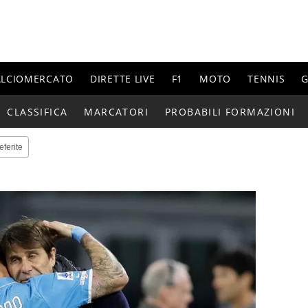
ALCIOMERCATO
DIRETTE LIVE
F1
MOTO
TENNIS
G
CLASSIFICA
MARCATORI
PROBABILI FORMAZIONI
eferite