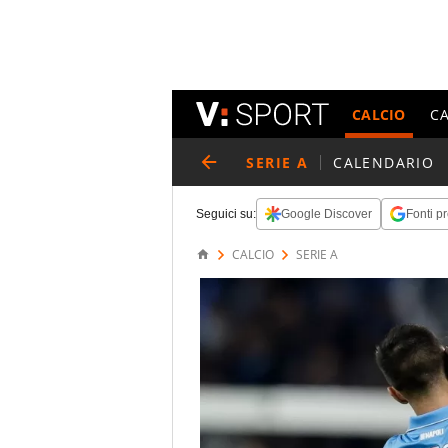
CALCIO
C
SERIE A
CALENDARIO
Seguici su:
Google Discover
Fonti pr
CALCIO
SERIE A