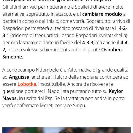
Gli ultimi arrivati permetteranno a Spalletti di avere molte
alternative, soprattutto in attacco, e di
cambiare modulo
a
partita in corso o dall’inizio, come vorrà. Soprattutto l’arrivo di
Raspadori permetterà al tecnico toscano di rivalutare il
4-2-
3-1
(tridente di trequartisti Lozano-Raspadori-Kvaratskhelia)
per ora lasciato da parte in favore del
4-3-3
, ma anche il
4-4-
2,
in caso volesse schierare entrambe le punte
Osimhen-
Simeone.
A centrocampo Ndombele è un’alternativa di grande qualità
ad
Anguissa
, anche se il fulcro della mediana continuerà ad
essere
Lobotka
, insostituibile. Ancora da risolvere la
questione portiere: il Napoli sta puntando tutto su
Keylor
Navas,
in uscita dal Psg. Se la trattativa non andrà in porto
verrà confermato Meret, con vice Sirigu.