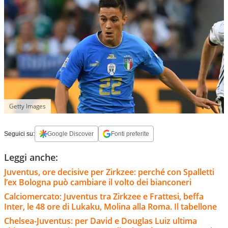
Getty Images
Seguici su:
Google Discover
Fonti preferite
Leggi anche:
Juventus, ore decisive per Zirkzee: perché con Spalletti
l’ex Bologna può cambiare il volto dei bianconeri
Calciomercato: Juventus tra Zirkzee e Frattesi, beffa
Inter, le 48 ore di Lukaku, Molina alla Roma. Il tabellone
Chelsea-Juventus: per David e Douglas Luiz ultima