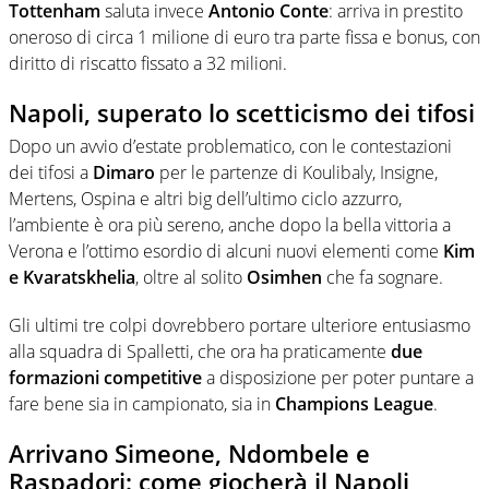
Tottenham
saluta invece
Antonio Conte
: arriva in prestito
oneroso di circa 1 milione di euro tra parte fissa e bonus, con
diritto di riscatto fissato a 32 milioni.
Napoli, superato lo scetticismo dei tifosi
Dopo un avvio d’estate problematico, con le contestazioni
dei tifosi a
Dimaro
per le partenze di Koulibaly, Insigne,
Mertens, Ospina e altri big dell’ultimo ciclo azzurro,
l’ambiente è ora più sereno, anche dopo la bella vittoria a
Verona e l’ottimo esordio di alcuni nuovi elementi come
Kim
e Kvaratskhelia
, oltre al solito
Osimhen
che fa sognare.
Gli ultimi tre colpi dovrebbero portare ulteriore entusiasmo
alla squadra di Spalletti, che ora ha praticamente
due
formazioni competitive
a disposizione per poter puntare a
fare bene sia in campionato, sia in
Champions League
.
Arrivano Simeone, Ndombele e
Raspadori: come giocherà il Napoli