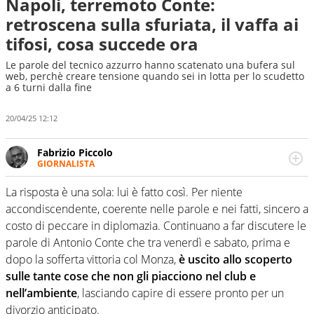
Napoli, terremoto Conte:
retroscena sulla sfuriata, il vaffa ai
tifosi, cosa succede ora
Le parole del tecnico azzurro hanno scatenato una bufera sul
web, perchè creare tensione quando sei in lotta per lo scudetto
a 6 turni dalla fine
20/04/25 12:12
Fabrizio Piccolo
GIORNALISTA
Nella sua carriera ha seguito numerose manifestazioni
sportive e collaborato con agenzie e testate. Esperienza,
La risposta è una sola: lui è fatto così. Per niente
competenza, conoscenza e memoria storica. Si occupa
accondiscendente, coerente nelle parole e nei fatti, sincero a
prevalentemente di calcio
costo di peccare in diplomazia. Continuano a far discutere le
parole di Antonio Conte che tra venerdì e sabato, prima e
dopo la sofferta vittoria col Monza,
è uscito allo scoperto
sulle tante cose che non gli piacciono nel club e
nell’ambiente
, lasciando capire di essere pronto per un
divorzio anticipato.