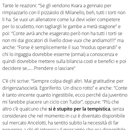
Tante le reazioni: “Se gli vendono Kvara a gennaio per
rimpiazzarlo con il pizzaiolo di Milanello, beh, tutti i torti non
li ha. Se vuoi un allenatore come lui devi voler competere
per lo scudetto, non tagliargli le gambe a metà stagione” e
poi: “Conte avrà anche esagerato però non ha tutti i torti se
non mi dai giocatori di livello dove vuoi che andiamo!!!!” ma
anche: “Forse è semplicemente il suo “modus operandi” e
chi lo ingaggia dovrebbe esserne (ormai) a conoscenza e
quindi dovrebbe mettere sulla bilancia costi e benefici e poi
decidere se…..Prendere o lasciare”
C’è chi scrive: “Sempre colpa degli altri. Mai gratitudine per
dirigenza/società. Egoriferito. Un disco rotto” e anche: “Conte
è tanto vincente quanto ingestibile, ecco perché da juventino
mi farebbe piacere un ciclo con Tudor”, oppure: “Più che
altro c’è qualcuno che
si è stupito per la tempistica
, senza
considerare che nel momento in cui è diventato disponibile
sul mercato Ancelotti, ha sentito subito la necessità di far
pervenire a chi gli interessa il messaggio che era disponibile