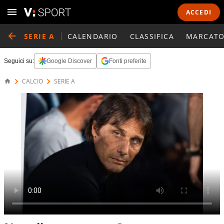
ACCEDI
SERIE A
CALENDARIO
CLASSIFICA
MARCATO
Seguici su:
Google Discover
Fonti preferite
CALCIO
SERIE A