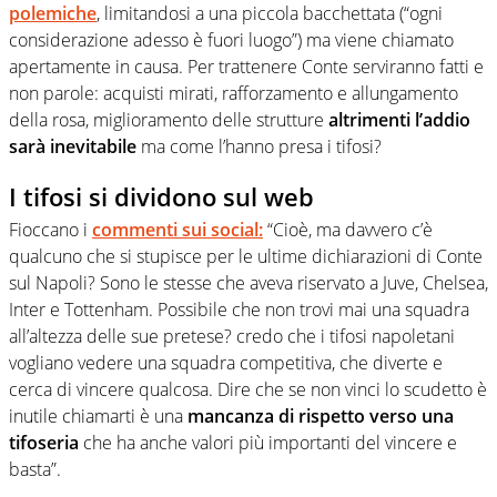
polemiche
, limitandosi a una piccola bacchettata (“ogni
considerazione adesso è fuori luogo”) ma viene chiamato
apertamente in causa. Per trattenere Conte serviranno fatti e
non parole: acquisti mirati, rafforzamento e allungamento
della rosa, miglioramento delle strutture
altrimenti l’addio
sarà inevitabile
ma come l’hanno presa i tifosi?
I tifosi si dividono sul web
Fioccano i
commenti sui social:
“Cioè, ma davvero c’è
qualcuno che si stupisce per le ultime dichiarazioni di Conte
sul Napoli? Sono le stesse che aveva riservato a Juve, Chelsea,
Inter e Tottenham. Possibile che non trovi mai una squadra
all’altezza delle sue pretese? credo che i tifosi napoletani
vogliano vedere una squadra competitiva, che diverte e
cerca di vincere qualcosa. Dire che se non vinci lo scudetto è
inutile chiamarti è una
mancanza di rispetto verso una
tifoseria
che ha anche valori più importanti del vincere e
basta”.