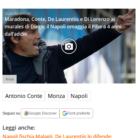
Maradona, Conte, De Laurentiis e Di Lorenzo ai
murales di Diego: il Napoli omaggia il Pibe a 4 anni
dall’addio
Ansa
Antonio Conte
Monza
Napoli
Seguici su:
Google Discover
Fonti preferite
Leggi anche:
Napoli fischia Malagò, De Laurentiis lo difende: