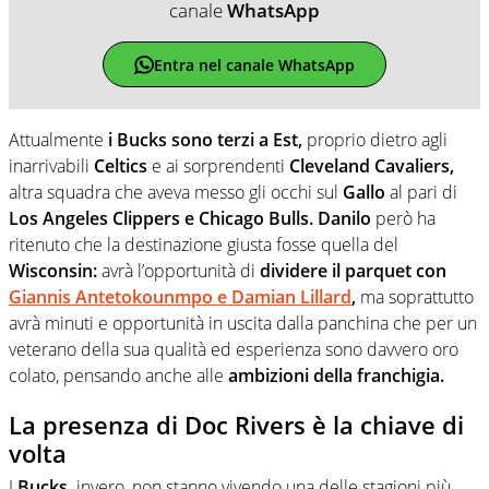
canale
WhatsApp
Entra nel canale WhatsApp
Attualmente
i Bucks sono terzi a Est,
proprio dietro agli
inarrivabili
Celtics
e ai sorprendenti
Cleveland Cavaliers,
altra squadra che aveva messo gli occhi sul
Gallo
al pari di
Los Angeles Clippers e Chicago Bulls. Danilo
però ha
ritenuto che la destinazione giusta fosse quella del
Wisconsin:
avrà l’opportunità di
dividere il parquet con
Giannis Antetokounmpo e Damian Lillard
,
ma soprattutto
avrà minuti e opportunità in uscita dalla panchina che per un
veterano della sua qualità ed esperienza sono davvero oro
colato, pensando anche alle
ambizioni della franchigia.
La presenza di Doc Rivers è la chiave di
volta
I
Bucks,
invero, non stanno vivendo una delle stagioni più