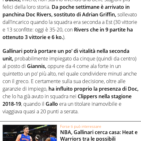
felici della loro storia.
Da poche settimane è arrivato in
panchina Doc Rivers, sostituto di Adrian Griffin,
sollevato
dall’incarico quando la squadra era seconda a Est (30 vittorie
e 13 sconfitte: oggi è 35-20, con
Rivers che in 9 partite ha
ottenuto 3 vittorie e 6 ko.
).
Gallinari potrà portare un po’ di vitalità nella seconda
unit,
probabilmente impiegato da cinque (quindi da centro)
al posto di
Giannis,
oppure da 4 come ala forte in un
quintetto un po’ più alto, nel quale condividere minuti anche
con il greco. E certamente sulla sua decisione, oltre alle
garanzie di impiego,
ha influito proprio la presenza di Doc,
che lo ha già avuto in squadra nei
Clippers nella stagione
2018-19
, quando il
Gallo
era un titolare inamovibile e
viaggiava quasi a 20 punti a serata.
Forse ti può interessare
NBA, Gallinari cerca casa: Heat e
Warriors tra le possibili