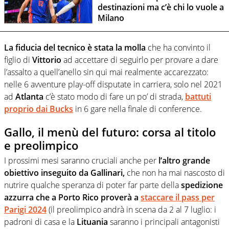
destinazioni ma c’è chi lo vuole a
Milano
La fiducia del tecnico è stata la molla
che ha convinto il
figlio di
Vittorio
ad accettare di seguirlo per provare a dare
l’assalto a quell’anello sin qui mai realmente accarezzato:
nelle 6 avventure play-off disputate in carriera, solo nel 2021
ad
Atlanta
c’è stato modo di fare un po’ di strada,
battuti
proprio dai Bucks
in 6 gare nella finale di conference.
Gallo, il menù del futuro: corsa al titolo
e preolimpico
I prossimi mesi saranno cruciali anche per
l’altro grande
obiettivo inseguito da Gallinari,
che non ha mai nascosto di
nutrire qualche speranza di poter far parte della
spedizione
azzurra che a Porto Rico proverà a
staccare il pass per
Parigi 2024
(il preolimpico andrà in scena da 2 al 7 luglio: i
padroni di casa e la
Lituania
saranno i principali antagonisti