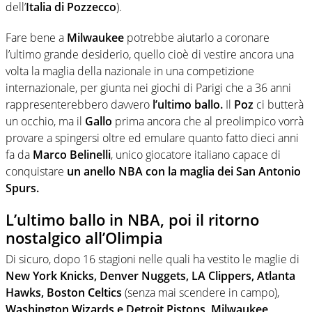
dell’
Italia di Pozzecco
).
Fare bene a
Milwaukee
potrebbe aiutarlo a coronare
l’ultimo grande desiderio, quello cioè di vestire ancora una
volta la maglia della nazionale in una competizione
internazionale, per giunta nei giochi di Parigi che a 36 anni
rappresenterebbero davvero
l’ultimo ballo.
Il
Poz
ci butterà
un occhio, ma il
Gallo
prima ancora che al preolimpico vorrà
provare a spingersi oltre ed emulare quanto fatto dieci anni
fa da
Marco Belinelli
, unico giocatore italiano capace di
conquistare
un anello NBA con la maglia dei San Antonio
Spurs.
L’ultimo ballo in NBA, poi il ritorno
nostalgico all’Olimpia
Di sicuro, dopo 16 stagioni nelle quali ha vestito le maglie di
New York Knicks, Denver Nuggets, LA Clippers, Atlanta
Hawks, Boston Celtics
(senza mai scendere in campo),
Washington Wizards e Detroit Pistons, Milwaukee