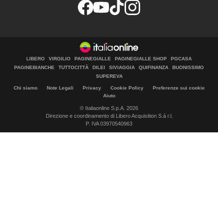
LIBERO
VIRGILIO
PAGINEGIALLE
PAGINEGIALLE SHOP
PGCASA
PAGINEBIANCHE
TUTTOCITTÀ
DILEI
SIVIAGGIA
QUIFINANZA
BUONISSIMO
SUPEREVA
Chi siamo
Note Legali
Privacy
Cookie Policy
Preferenze sui cookie
Aiuto
© Italiaonline S.p.A. 2026
Direzione e coordinamento di Libero Acquisition S.á r.l.
P. IVA 03970540963