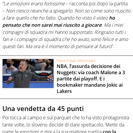
“L
e emozioni erano fortissime
– racconta poi dopo la partita
–
Non riesco neanche a spiegarlo. Non so come sono riuscito
a fare quello che ho fatto. Quando ho visto il video
ho
pensato che non sarei mai riuscito a giocare
. Ma i miei
compagni di squadra mi hanno supportato. Ringrazio tutti i
fan e i compagni di squadra che ho avuto, sono felice e amo
questi fan. Ma ora è il momento di pensare al futuro
”.
Forse ti può interessare
NBA, l’assurda decisione dei
Nuggets: via coach Malone a 3
partite dai playoff. E i
bookmaker mandano Jokic ai
Lakers
Una vendetta da 45 punti
Poi tocca al campo e sul parquet che lo ha visto protagonista
tante volte, lo sloveno decide di dare spettacolo. Mette da
parte le emozioni e gioca la sua migliore partita
con la