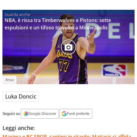
NBA, è rissa tra Timberwolves e Pistons: sette
espulsioni e un tifoso travolto a Minneapolis
Ansa
Luka Doncic
Seguici su:
Google Discover
Fonti preferite
Leggi anche:
Maxima e BC SPQR, cantieri in ritardo: Matiasic si affida