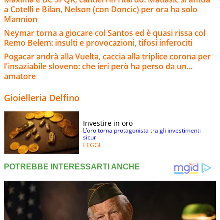
a Cotelli e Bilan, Nelson (con Doncic) per ora ha solo
Mannion
Neymar torna a giocare col Santos ed è quasi rissa col
Remo Belem: insulti e provocazioni, tifosi inferociti
Pogacar andrà alla Vuelta, caccia alla triplice corona per
l'insaziabile sloveno: che ieri però ha perso da un...
amatore
Gioielleria Delfino
Investire in oro
L’oro torna protagonista tra gli investimenti
sicuri
LEGGI