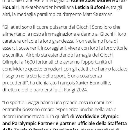
mondiale francese e medaglia di
Atene 2004 Muriel Hurtis-
Houairi
, la skateboarder brasiliana
Leticia Bufoni
e, tra gli
altri, la medaglia paralimpica d’argento Matt Stutzman.
“Gli atleti sono il cuore pulsante dei Giochi! Sono loro che
alimentano la nostra immaginazione e danno ai Giochi il loro
carattere unico e la loro grandezza. Non vediamo l’ora di
esserci, sostenerli, incoraggiarli, vivere con loro le loro vittorie
e sconfitte. Airbnb sta estendendo la magia dei Giochi
Olimpici a 1600 fortunati che avranno l’opportunità di
condividere queste emozioni con gli atleti che hanno lasciato
il segno nella storia dello sport. È una cosa senza
precedenti!”, ha dichiarato François Xavier Bonnaillie,
direttore delle partnership di Parigi 2024.
“Lo sport e i viaggi hanno una grande cosa in comune:
entrambi possono creare esperienze uniche nella vita e
ricordi indimenticabili. In qualità di
Worldwide Olympic
and Paralympic Partner e partner ufficiale della Staffetta