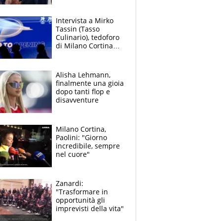
Mattarella
Intervista a Mirko
Tassin (Tasso
Culinario), tedoforo
di Milano Cortina
2026: "Credo in
Federica Brignone"
Alisha Lehmann,
finalmente una gioia
dopo tanti flop e
disavventure
Milano Cortina,
Paolini: "Giorno
incredibile, sempre
nel cuore"
Zanardi:
"Trasformare in
opportunità gli
imprevisti della vita"