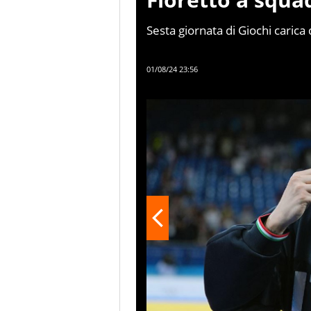
Sesta giornata di Giochi carica
azzurra, che mette in bacheca
argento (nel fioretto a squadre
01/08/24 23:56
around dell’artistica, delusioni
Palmisano sfortunati.