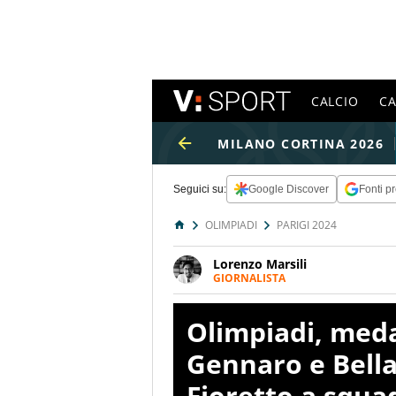
CALCIO
C
MILANO CORTINA 2026
Seguici su:
Google Discover
Fonti pr
OLIMPIADI
PARIGI 2024
Lorenzo Marsili
GIORNALISTA
Giornalista pubblicista, redatto
racconta in immagini un evento
Olimpiadi, medag
Gennaro e Bella
Fioretto a squa