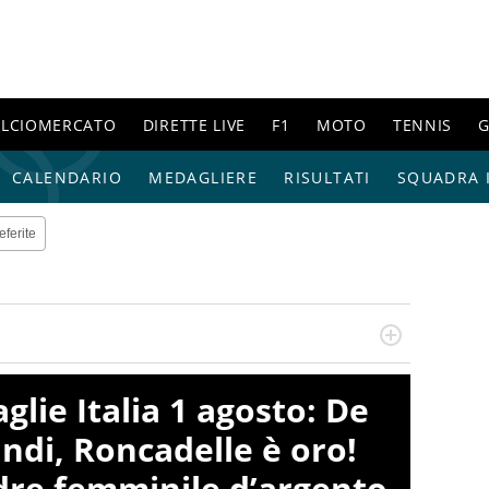
ALCIOMERCATO
DIRETTE LIVE
F1
MOTO
TENNIS
G
CALENDARIO
MEDAGLIERE
RISULTATI
SQUADRA I
eferite
re, divulgatore. E' una delle anime video del sito:
 e lo fa come pochi altri
lie Italia 1 agosto: De
ndi, Roncadelle è oro!
dre femminile d’argento