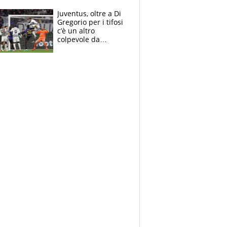
podio Aprilia e c'è
un Bezzecchi
Juventus, oltre a Di
stremato
Gregorio per i tifosi
c’è un altro
colpevole da
mandar via