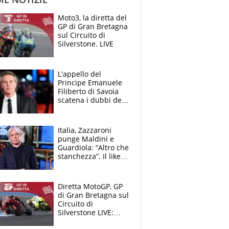
Moto3, la diretta del
GP di Gran Bretagna
sul Circuito di
Silverstone. LIVE
L'appello del
Principe Emanuele
Filiberto di Savoia
scatena i dubbi dei
tifosi: "E' una
trappola"
Italia, Zazzaroni
punge Maldini e
Guardiola: “Altro che
stanchezza”. Il like
di Mancini e le
polemiche sui social
Diretta MotoGP, GP
di Gran Bretagna sul
Circuito di
Silverstone LIVE:
trionfa Fernandez,