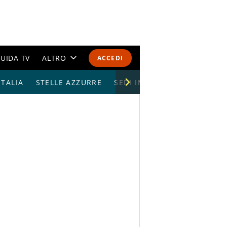
UIDA TV
ALTRO
ACCEDI
TALIA
STELLE AZZURRE
CALENDARI E CLASSIFICHE
SEDI IMPIANTI
ALTRI SPORT
MONDIALI 2026
OLIMPIADI
GOSSIP
LIFESTYLE