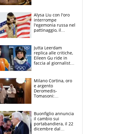
Bulbarelli, la gaffe, il
dissing Rai sullo sci
di fondo
Alysa Liu con l'oro
interrompe
l'egemonia russa nel
pattinaggio, il
ritorno trionfale
messaggio al
presidente Donald
Jutta Leerdam
Trump
replica alle critiche,
Eileen Gu ride in
faccia al giornalista:
la rivolta delle star
olimpiche
Milano Cortina, oro
e argento
Deromedis-
Tomasoni:
l'accoglienza a Casa
Italia
Buonfiglio annuncia
il cambio sui
portabandiera, il 22
dicembre dal
presidente