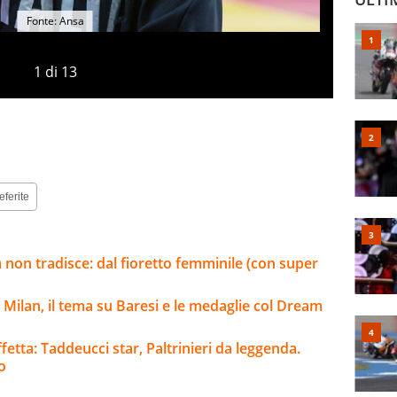
Fonte: Ansa
1
di
13
eferite
non tradisce: dal fioretto femminile (con super
il Milan, il tema su Baresi e le medaglie col Dream
ffetta: Taddeucci star, Paltrinieri da leggenda.
o