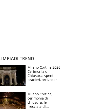
IMPIADI TREND
Milano Cortina 2026
Cerimonia di
Chiusura: spenti i
bracieri, arrivederci
in Francia. Coventry:
"L'Italia ha definito
un nuovo standard"
Milano Cortina,
cerimonia di
chiusura: le
frecciate di