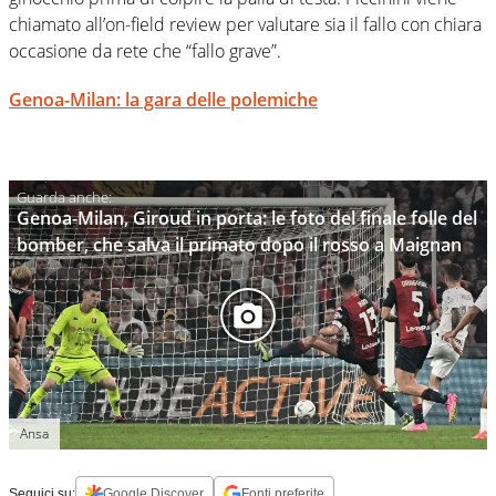
chiamato all’on-field review per valutare sia il fallo con chiara
occasione da rete che “fallo grave”.
Genoa-Milan: la gara delle polemiche
Genoa-Milan, Giroud in porta: le foto del finale folle del
bomber, che salva il primato dopo il rosso a Maignan
Ansa
Seguici su:
Google Discover
Fonti preferite