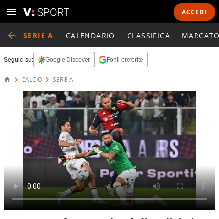
ACCEDI
SERIE A
CALENDARIO
CLASSIFICA
MARCATO
Seguici su:
Google Discover
Fonti preferite
CALCIO
SERIE A