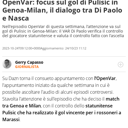
OpenVar: focus sul gol di Pulisic in
Genoa-Milan, il dialogo tra Di Paolo
e Nasca
Nell’episodio OpenVar di questa settimana, l’attenzione va sul
gol di Pulisic in Genoa-Milan: il VAR Di Paolo verifica il controllo
del giocatore statunitense e valuta il controllo fatto con l’ascella
2023-10-24T09:12:00+0000
Aggiornamento:
24/10/23 11:12
Gerry Capasso
GIORNALISTA
Per lui gli sport americani non hanno segreti: basket,
football, baseball e la capacità innata di trovare la notizia
Su Dazn torna il consueto appuntamento con
l’OpenVar
,
dove altri non vedono granché
l’appuntamento iniziato da qualche settimana in cui è
possibile ascoltare l’audio di alcuni episodi controversi.
Stavolta l’attenzione è sull’episodio che ha deciso il
match
tra Genoa e Milan
, con il controllo dello
statunitense
Pulisic che ha realizzato il gol vincente per i rossoneri a
Marassi
.