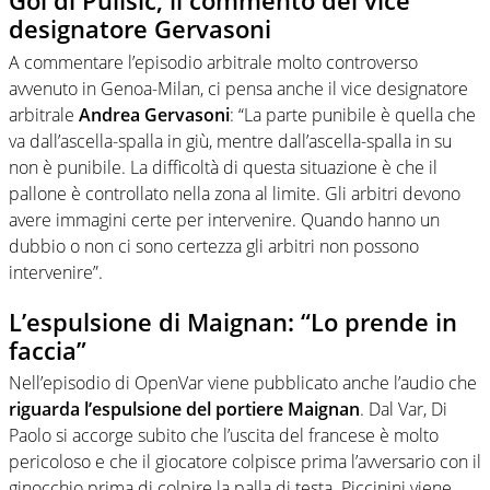
Gol di Pulisic, il commento del vice
designatore Gervasoni
A commentare l’episodio arbitrale molto controverso
avvenuto in Genoa-Milan, ci pensa anche il vice designatore
arbitrale
Andrea Gervasoni
: “La parte punibile è quella che
va dall’ascella-spalla in giù, mentre dall’ascella-spalla in su
non è punibile. La difficoltà di questa situazione è che il
pallone è controllato nella zona al limite. Gli arbitri devono
avere immagini certe per intervenire. Quando hanno un
dubbio o non ci sono certezza gli arbitri non possono
intervenire”.
L’espulsione di Maignan: “Lo prende in
faccia”
Nell’episodio di OpenVar viene pubblicato anche l’audio che
riguarda l’espulsione del portiere Maignan
. Dal Var, Di
Paolo si accorge subito che l’uscita del francese è molto
pericoloso e che il giocatore colpisce prima l’avversario con il
ginocchio prima di colpire la palla di testa. Piccinini viene