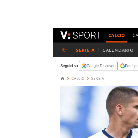
CALCIO
C
SERIE A
CALENDARIO
Seguici su:
Google Discover
Fonti pr
CALCIO
SERIE A