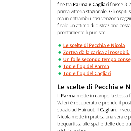
fine tra
Parma e Cagliari
finisce 3-2
prima vittoria stagionale. Gli ospiti
ma in entrambi i casi vengono raggi
finale un attimo di distrazione cost
prontamente li punisce.
Le scelte di Pecchia e Nicola
Zortea dà la carica ai rossoblù
Un folle secondo tempo consegn
Top e flop del Parma
Top e flop del Cagliari
Le scelte di Pecchia e N
Il
Parma
mette in campo la stessa f
Valeri è recuperato e prende il pos
spazio ad Hainaut. Il
Cagliari
, invec
Nicola mette in pratica una vera e pr
trequartista alle spalle delle due p
e Makoumbou.