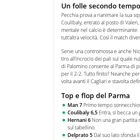
Un folle secondo tempo 
Pecchia prova a rianimare la sua sq
Coulibaly, entrato al posto di Valeri, 
mentale nel calcio è determinante:
tutt’altra velocità. Così il match div
Serve una contromossa e anche Nico
tiro all’incrocio dei pali sul quale n
di Palomino consente al Parma di pr
per il 2-2. Tutto finito? Neanche p
volta avanti il Cagliari e stavolta def
Top e flop del Parma
Man 7
Primo tempo sonnecchioso
Coulibaly 6,5
Entra, si becca un 
Hernani 6
Non una gran partita 
sul tabellino.
Delprato 5
Dal suo lato sfonda il