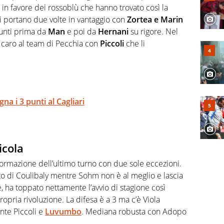
 in favore dei rossoblù che hanno trovato così la
 si portano due volte in vantaggio con
Zortea e Marin
unti prima da
Man
e poi da
Hernani
su rigore. Nel
a caro al team di Pecchia con
Piccoli
che li
a i 3 punti al Cagliari
icola
ormazione dell’ultimo turno con due sole eccezioni.
to di Coulibaly mentre Sohm non è al meglio e lascia
e, ha toppato nettamente l’avvio di stagione così
opria rivoluzione. La difesa è a 3 ma c’è Viola
unte Piccoli e
Luvumbo
. Mediana robusta con Adopo