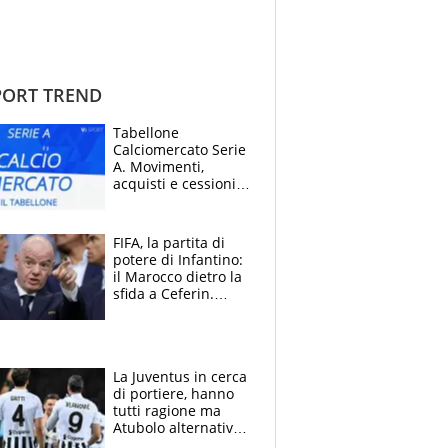
ORT TREND
Tabellone
Calciomercato Serie
A. Movimenti,
acquisti e cessioni:
estate 2026-27
FIFA, la partita di
potere di Infantino:
il Marocco dietro la
sfida a Ceferin.
Scontro sul
Mondiale a 64
squadre, l’ira di Figo
La Juventus in cerca
di portiere, hanno
tutti ragione ma
Atubolo alternativa
a Vicario non regge