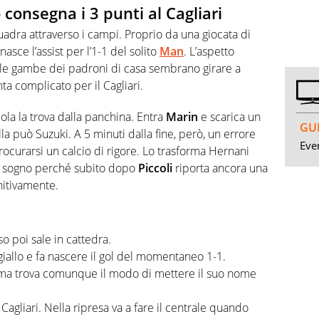
consegna i 3 punti al Cagliari
uadra attraverso i campi. Proprio da una giocata di
nasce l’assist per l’1-1 del solito
Man
. L’aspetto
 le gambe dei padroni di casa sembrano girare a
enta complicato per il Cagliari.
la la trova dalla panchina. Entra
Marin
e scarica un
GUI
ulla può Suzuki. A 5 minuti dalla fine, però, un errore
Even
ocurarsi un calcio di rigore. Lo trasforma Hernani
er sogno perché subito dopo
Piccoli
riporta ancora una
initivamente.
 poi sale in cattedra.
giallo e fa nascere il gol del momentaneo 1-1.
ma trova comunque il modo di mettere il suo nome
 Cagliari. Nella ripresa va a fare il centrale quando