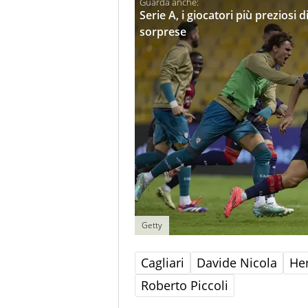
Serie A, i giocatori più preziosi
sorprese
Getty
Cagliari
Davide Nicola
He
Roberto Piccoli