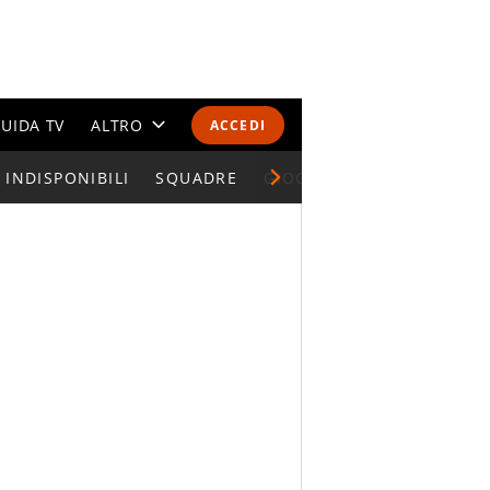
UIDA TV
ALTRO
ACCEDI
INDISPONIBILI
CALENDARI E CLASSIFICHE
SQUADRE
GIOCATORI SERIE A
ALTRI SPORT
MONDIALI 2026
OLIMPIADI
GOSSIP
LIFESTYLE