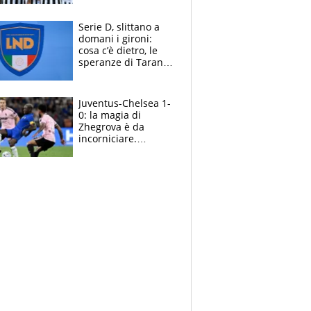
e la soluzione
rimane Milinkovic-
Serie D, slittano a
Savic
domani i gironi:
cosa c’è dietro, le
speranze di Taranto
e Messina, chi può
essere ripescato
Juventus-Chelsea 1-
0: la magia di
Zhegrova è da
incorniciare.
Spalletti suona il
Blues e tiene,
ancora, la porta
inviolata