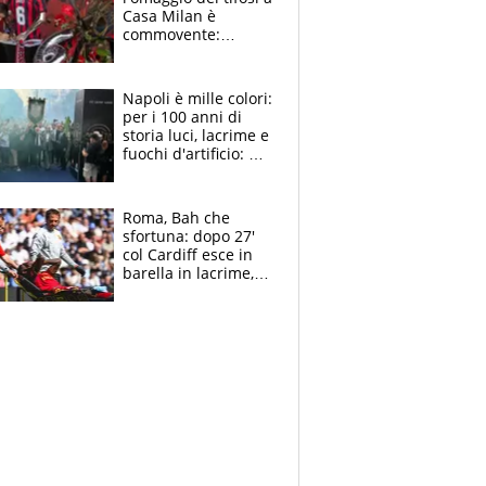
Casa Milan è
commovente:
maglie, bandiere,
sciarpe, lacrime e
bigliettini
Napoli è mille colori:
per i 100 anni di
storia luci, lacrime e
fuochi d'artificio: De
Laurentiis salta al
coro anti-Juve
Roma, Bah che
sfortuna: dopo 27'
col Cardiff esce in
barella in lacrime,
Dybala rigore da
schiaffi, i giallorossi
prendono 3 gol in
45'