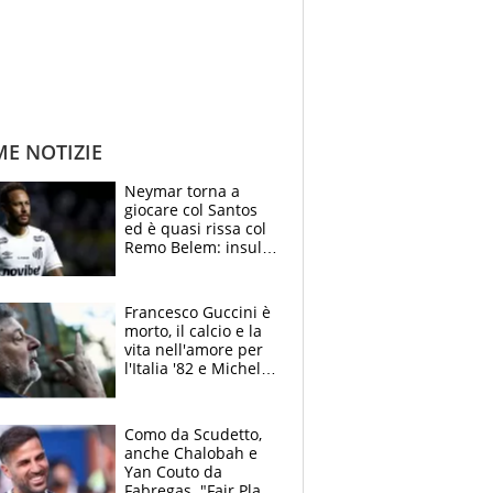
ME NOTIZIE
Neymar torna a
giocare col Santos
ed è quasi rissa col
Remo Belem: insulti
e provocazioni, tifosi
inferociti
Francesco Guccini è
morto, il calcio e la
vita nell'amore per
l'Italia '82 e Michel
Platini: tifoso
anomalo di Pistoiese
e Juventus
Como da Scudetto,
anche Chalobah e
Yan Couto da
Fabregas. "Fair Play