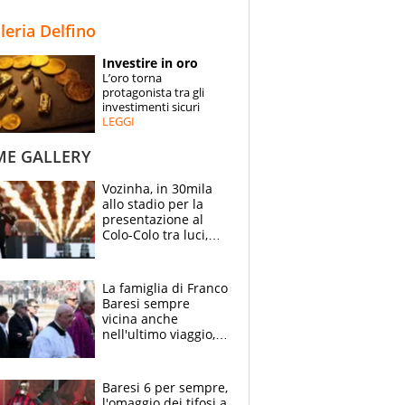
STORIE
lleria Delfino
SPECIALI
Investire in oro
L’oro torna
ESPERTI
protagonista tra gli
investimenti sicuri
LEGGI
CONTATTI
ME GALLERY
Vozinha, in 30mila
allo stadio per la
presentazione al
Colo-Colo tra luci,
spettacolo, elicotteri
e paracadutisti
La famiglia di Franco
Baresi sempre
vicina anche
nell'ultimo viaggio,
la moglie Maura, i
figli e i suoi cari
circondati
Baresi 6 per sempre,
dall'affetto dei tifosi
l'omaggio dei tifosi a