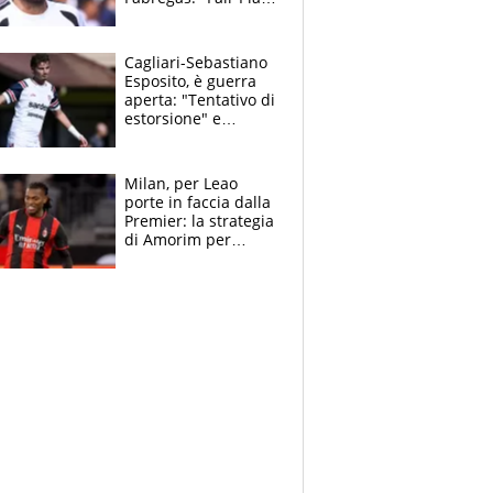
Finanziario?
Pagheremo la
multa"
Cagliari-Sebastiano
Esposito, è guerra
aperta: "Tentativo di
estorsione" e
"certificato medico
imbarazzante"
Milan, per Leao
porte in faccia dalla
Premier: la strategia
di Amorim per
recuperarlo e il
grazie ad Allegri
dopo il derby