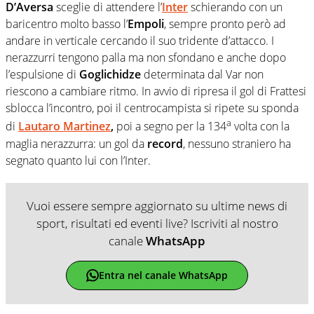
D’Aversa
sceglie di attendere l’
Inter
schierando con un
baricentro molto basso l’
Empoli
, sempre pronto però ad
andare in verticale cercando il suo tridente d’attacco. I
nerazzurri tengono palla ma non sfondano e anche dopo
l’espulsione di
Goglichidze
determinata dal Var non
riescono a cambiare ritmo. In avvio di ripresa il gol di Frattesi
sblocca l’incontro, poi il centrocampista si ripete su sponda
a
di
Lautaro Martinez
,
poi a segno per la 134
volta con la
maglia nerazzurra: un gol da
record
, nessuno straniero ha
segnato quanto lui con l’Inter.
Vuoi essere sempre aggiornato su ultime news di
sport, risultati ed eventi live? Iscriviti al nostro
canale
WhatsApp
Entra nel canale WhatsApp