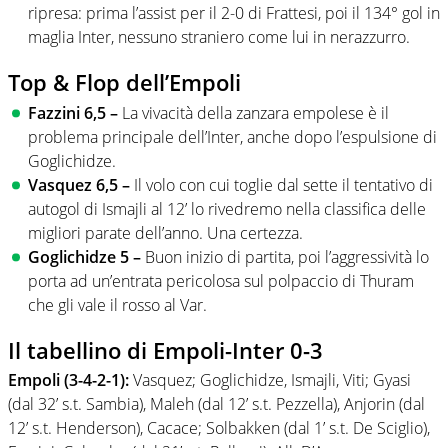
ripresa: prima l’assist per il 2-0 di Frattesi, poi il 134° gol in
maglia Inter, nessuno straniero come lui in nerazzurro.
Top & Flop dell’Empoli
Fazzini 6,5 –
La vivacità della zanzara empolese è il
problema principale dell’Inter, anche dopo l’espulsione di
Goglichidze.
Vasquez 6,5 –
Il volo con cui toglie dal sette il tentativo di
autogol di Ismajli al 12’ lo rivedremo nella classifica delle
migliori parate dell’anno. Una certezza.
Goglichidze 5 –
Buon inizio di partita, poi l’aggressività lo
porta ad un’entrata pericolosa sul polpaccio di Thuram
che gli vale il rosso al Var.
Il tabellino di Empoli-Inter 0-3
Empoli (3-4-2-1):
Vasquez; Goglichidze, Ismajli, Viti; Gyasi
(dal 32’ s.t. Sambia), Maleh (dal 12’ s.t. Pezzella), Anjorin (dal
12’ s.t. Henderson), Cacace; Solbakken (dal 1’ s.t. De Sciglio),