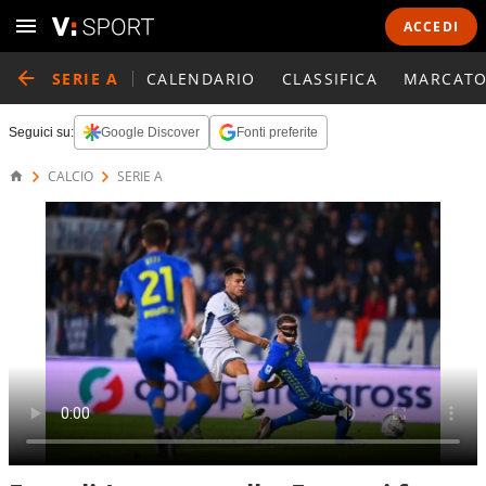
ACCEDI
SERIE A
CALENDARIO
CLASSIFICA
MARCATO
Seguici su:
Google Discover
Fonti preferite
CALCIO
SERIE A