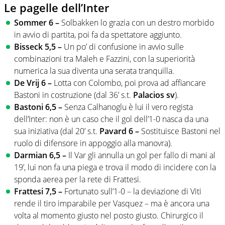
Le pagelle dell’Inter
Sommer 6 –
Solbakken lo grazia con un destro morbido
in avvio di partita, poi fa da spettatore aggiunto.
Bisseck 5,5 –
Un po’ di confusione in avvio sulle
combinazioni tra Maleh e Fazzini, con la superiorità
numerica la sua diventa una serata tranquilla.
De Vrij 6 –
Lotta con Colombo, poi prova ad affiancare
Bastoni in costruzione (dal 36’ s.t.
Palacios sv
).
Bastoni 6,5 –
Senza Calhanoglu è lui il vero regista
dell’Inter: non è un caso che il gol dell’1-0 nasca da una
sua iniziativa (dal 20’ s.t.
Pavard 6 –
Sostituisce Bastoni nel
ruolo di difensore in appoggio alla manovra).
Darmian 6,5 –
Il Var gli annulla un gol per fallo di mani al
19’, lui non fa una piega e trova il modo di incidere con la
sponda aerea per la rete di Frattesi.
Frattesi 7,5 –
Fortunato sull’1-0 – la deviazione di Viti
rende il tiro imparabile per Vasquez – ma è ancora una
volta al momento giusto nel posto giusto. Chirurgico il