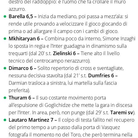
destro del raddoppio: è l’uomo che fa crollare il muro
azzurro.
Barella 6,5 –
Inizia da mediano, poi passa a mezz’ala: si
rende utile provando a velocizzare il gioco giocando di
prima o ad allargare il campo con i cambi di gioco.
Mkhitaryan 6 –
Combina poco da interno, Simone Inzaghi
lo sposta in regia e l’Inter guadagna in dinamismo sulla
trequarti (dal 20’ s.t.
Zielinski 6 –
Tiene alto il livello
tecnico del centrocampo nerazzurro).
Dimarco 6 –
Solito repertorio di cross e sventagliate,
nessuna decisiva stavolta (dal 21’ s.t.
Dumfries 6 –
Darmian trasloca a sinistra, lui martella sulla fascia
preferita).
Thuram 6 –
Il suo costante movimento porta
all’espulsione di Goglichidze che mette la gara in discesa
per l’Inter. In area, però, non punge (dal 29’ s.t.
Taremi sv
).
Lautaro Martinez 7 –
Il colpo di testa fallito nel recupero
del primo tempo a un passo dalla porta di Vasquez
fotografa il momento no del Toro, che però termina nella