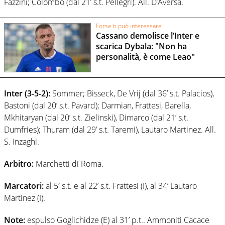
Fazzini; Colombo (dal 21’ s.t. Pellegri). All. D’Aversa.
Forse ti può interessare
Cassano demolisce l’Inter e
scarica Dybala: "Non ha
personalità, è come Leao"
Inter (3-5-2):
Sommer; Bisseck, De Vrij (dal 36’ s.t. Palacios),
Bastoni (dal 20’ s.t. Pavard); Darmian, Frattesi, Barella,
Mkhitaryan (dal 20’ s.t. Zielinski), Dimarco (dal 21’ s.t.
Dumfries); Thuram (dal 29’ s.t. Taremi), Lautaro Martinez. All.
S. Inzaghi.
Arbitro:
Marchetti di Roma.
Marcatori:
al 5′ s.t. e al 22’ s.t. Frattesi (I), al 34’ Lautaro
Martinez (I).
Note:
espulso Goglichidze (E) al 31’ p.t.. Ammoniti Cacace