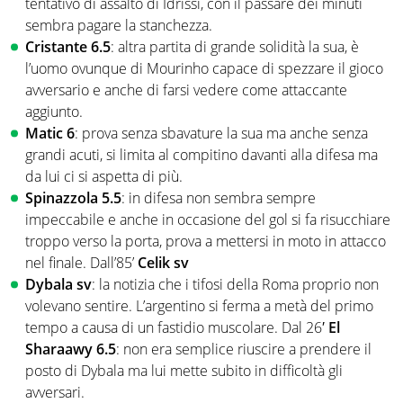
tentativo di assalto di Idrissi, con il passare dei minuti
sembra pagare la stanchezza.
Cristante 6.5
: altra partita di grande solidità la sua, è
l’uomo ovunque di Mourinho capace di spezzare il gioco
avversario e anche di farsi vedere come attaccante
aggiunto.
Matic 6
: prova senza sbavature la sua ma anche senza
grandi acuti, si limita al compitino davanti alla difesa ma
da lui ci si aspetta di più.
Spinazzola 5.5
: in difesa non sembra sempre
impeccabile e anche in occasione del gol si fa risucchiare
troppo verso la porta, prova a mettersi in moto in attacco
nel finale. Dall’85’
Celik sv
Dybala sv
: la notizia che i tifosi della Roma proprio non
volevano sentire. L’argentino si ferma a metà del primo
tempo a causa di un fastidio muscolare. Dal 26′
El
Sharaawy 6.5
: non era semplice riuscire a prendere il
posto di Dybala ma lui mette subito in difficoltà gli
avversari.