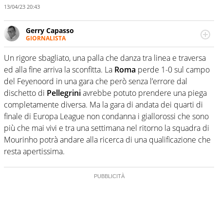
13/04/23 20:43
Gerry Capasso
GIORNALISTA
Per lui gli sport americani non hanno segreti: basket,
football, baseball e la capacità innata di trovare la notizia
Un rigore sbagliato, una palla che danza tra linea e traversa
dove altri non vedono granché
ed alla fine arriva la sconfitta. La
Roma
perde 1-0 sul campo
del Feyenoord in una gara che però senza l’errore dal
dischetto di
Pellegrini
avrebbe potuto prendere una piega
completamente diversa. Ma la gara di andata dei quarti di
finale di Europa League non condanna i giallorossi che sono
più che mai vivi e tra una settimana nel ritorno la squadra di
Mourinho potrà andare alla ricerca di una qualificazione che
resta apertissima.