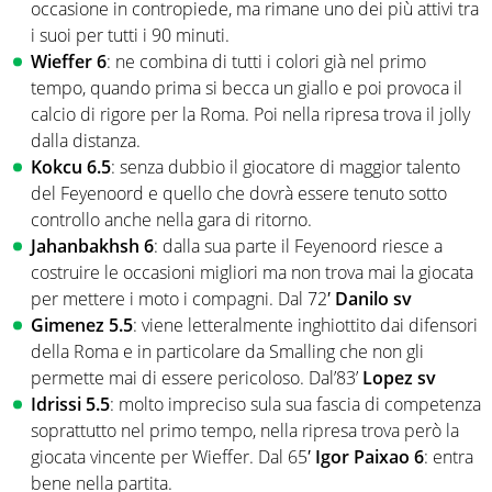
occasione in contropiede, ma rimane uno dei più attivi tra
i suoi per tutti i 90 minuti.
Wieffer 6
: ne combina di tutti i colori già nel primo
tempo, quando prima si becca un giallo e poi provoca il
calcio di rigore per la Roma. Poi nella ripresa trova il jolly
dalla distanza.
Kokcu 6.5
: senza dubbio il giocatore di maggior talento
del Feyenoord e quello che dovrà essere tenuto sotto
controllo anche nella gara di ritorno.
Jahanbakhsh 6
: dalla sua parte il Feyenoord riesce a
costruire le occasioni migliori ma non trova mai la giocata
per mettere i moto i compagni. Dal 72′
Danilo sv
Gimenez 5.5
: viene letteralmente inghiottito dai difensori
della Roma e in particolare da Smalling che non gli
permette mai di essere pericoloso. Dal’83’
Lopez sv
Idrissi 5.5
: molto impreciso sula sua fascia di competenza
soprattutto nel primo tempo, nella ripresa trova però la
giocata vincente per Wieffer. Dal 65′
Igor Paixao 6
: entra
bene nella partita.