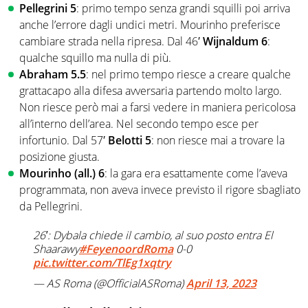
Pellegrini 5
: primo tempo senza grandi squilli poi arriva
anche l’errore dagli undici metri. Mourinho preferisce
cambiare strada nella ripresa. Dal 46′
Wijnaldum 6
:
qualche squillo ma nulla di più.
Abraham 5.5
: nel primo tempo riesce a creare qualche
grattacapo alla difesa avversaria partendo molto largo.
Non riesce però mai a farsi vedere in maniera pericolosa
all’interno dell’area. Nel secondo tempo esce per
infortunio. Dal 57′
Belotti 5
: non riesce mai a trovare la
posizione giusta.
Mourinho (all.) 6
: la gara era esattamente come l’aveva
programmata, non aveva invece previsto il rigore sbagliato
da Pellegrini.
26′: Dybala chiede il cambio, al suo posto entra El
Shaarawy
#FeyenoordRoma
0-0
pic.twitter.com/TlEg1xqtry
— AS Roma (@OfficialASRoma)
April 13, 2023