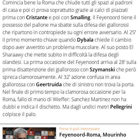
Comincia bene la Roma che chiude tutti gli spazi ai padroni
di casa e poi ci prova soprattutto grazie ai calci di piazzati
prima con
Cristante
e poi con
Smalling
. Il Feyenoord tiene il
possesso del pallone ma sbatte sulla difesa dei giallorossi
che ripartono in contropiede su ogni errore avversario. Al 25′
il primo momento chiave quando
Dybala
chiede il cambio
dopo aver avvertito un problema muscolare. Al suo posto El
Sharaawy che mette subito in difficoltà la difesa degli
olandesi. La prima occasione del Feyenoord arriva al 28’ sulla
prima disattenzione dei giallorosso con
Szymanski
che però
spreca clamorosamente. Al 32′ azione confusa in area
giallorossa con
Geertruida
che di sinistro non trova la porta.
Nel finale di primo tempo la clamorosa occasione per la
Roma, fallo di mano di Wieffer: Sanchez Martinez non ha
dubbi e indica il dischetto. Ma dagli undici metri
Pellegrini
colpisce il palo.
Forse ti può interessare
Feyenoord-Roma, Mourinho