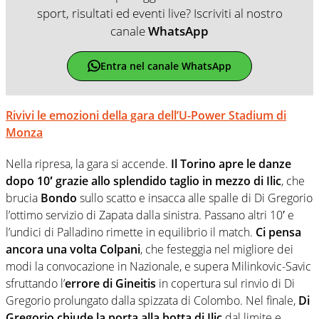
sport, risultati ed eventi live? Iscriviti al nostro
canale
WhatsApp
Entra nel canale WhatsApp
Rivivi le emozioni della gara dell’U-Power Stadium di
Monza
Nella ripresa, la gara si accende.
Il Torino apre le danze
dopo 10′ grazie allo splendido taglio in mezzo di Ilic
, che
brucia
Bondo
sullo scatto e insacca alle spalle di Di Gregorio
l’ottimo servizio di Zapata dalla sinistra. Passano altri 10′ e
l’undici di Palladino rimette in equilibrio il match.
Ci pensa
ancora una volta Colpani
, che festeggia nel migliore dei
modi la convocazione in Nazionale, e supera Milinkovic-Savic
sfruttando l’
errore di Gineitis
in copertura sul rinvio di Di
Gregorio prolungato dalla spizzata di Colombo. Nel finale,
Di
Gregorio chiude la porta alla botta di Ilic
dal limite e