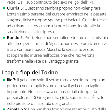
vede. C’è il suo contributo decisivo nel gol dell’1-1.
Ciurria 5:
Quest’anno sembra proprio non voler girare.
Lontanissimo parente del cursore ammirato nella passata
stagione, finisce troppo spesso per isolarsi. Quando riesce
ad arrivare al cross, manca la precisione. Inevitabile la
sostituzione a inizio ripresa.
Bondo 5:
Prestazione non semplice. Gettato nella mischia
all’ultimo per il forfait di Vignato, non riesce praticamente
mai a cambiare passo. Macchia la serata facendosi
scappare Ilic in area nell’occasione che l’ex Verona
trasforma nella rete del vantaggio granata.
I top e flop del Torino
Ilic 7:
Il gol e non solo. Il serbo torna a sorridere dopo un
periodo non semplicissimo e trova il gol con un taglio
importante. Nel finale, va a un passo dalla doppietta
personale, ma Di Gregorio tira giù la saracinesca. È tra le
note più liete della serata dei granata.
Zapata 6,5:
Con Sanabria troppo spesso imbrigliato dalla