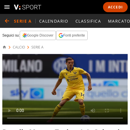
ACCEDI
SERIE A
CALENDARIO
CLASSIFICA
MARCATO
Seguici su:
Google Discover
Fonti preferite
CALCIO
SERIE A