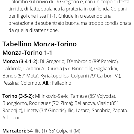
Colombo sul rinvio di Di Gregorio e, con un colpo di testa
timido, di fatto, spalanca la prateria in cui fionda Colpani
per il gol che fissa l’1-1. Chiude in crescendo una
prestazione da subentrato buona, ma troppo condizionata
da quella disattenzione.
Tabellino Monza-Torino
Monza-Torino 1-1
Monza (3-4-1-2):
Di Gregorio; D’Ambrosio (89′ Pereira),
Caldirola, Carboni A.; Ciurria (57′ Birindelli), Gagliardini,
Bondo (57′ Mota), Kyriakopoilos; Colpani (79′ Carboni V.),
Pessina; Colombo.
All.:
Palladino
Torino
(3-5-2):
Milinkovic-Savic, Tameze (85′ Vojvoda),
Buongiorno, Rodriguez (70′ Zima); Bellanova, Vlasic (85′
Radonjic), Linetty (34′ Gineitis), Ilic, Lazaro; Sanabria, Zapata.
All.: Juric
Marcatori:
54′ Ilic (T), 65′ Colpani (M)