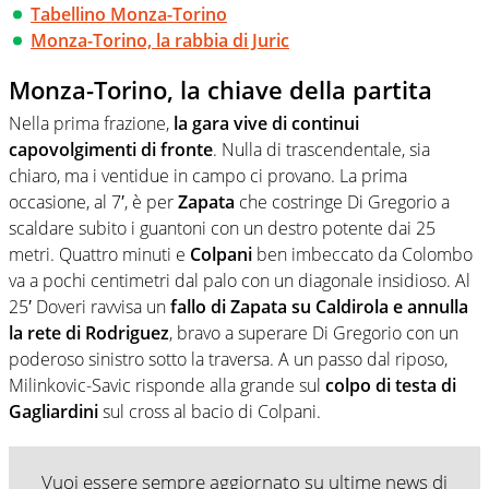
Tabellino Monza-Torino
Monza-Torino, la rabbia di Juric
Monza-Torino, la chiave della partita
Nella prima frazione,
la gara vive di continui
capovolgimenti di fronte
. Nulla di trascendentale, sia
chiaro, ma i ventidue in campo ci provano. La prima
occasione, al 7′, è per
Zapata
che costringe Di Gregorio a
scaldare subito i guantoni con un destro potente dai 25
metri. Quattro minuti e
Colpani
ben imbeccato da Colombo
va a pochi centimetri dal palo con un diagonale insidioso. Al
25′ Doveri ravvisa un
fallo di Zapata su Caldirola e
annulla
la rete di Rodriguez
, bravo a superare Di Gregorio con un
poderoso sinistro sotto la traversa. A un passo dal riposo,
Milinkovic-Savic risponde alla grande sul
colpo di testa di
Gagliardini
sul cross al bacio di Colpani.
Vuoi essere sempre aggiornato su ultime news di