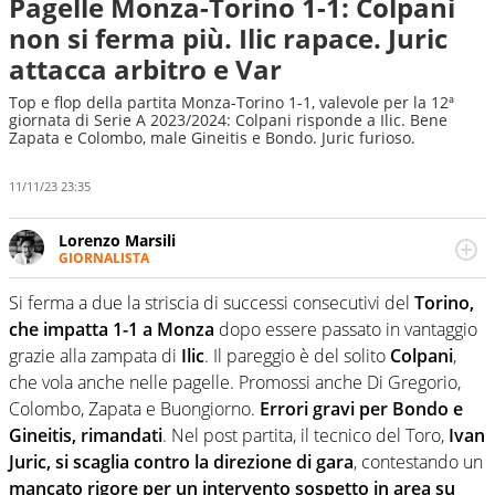
Pagelle Monza-Torino 1-1: Colpani
non si ferma più. Ilic rapace. Juric
attacca arbitro e Var
Top e flop della partita Monza-Torino 1-1, valevole per la 12ª
giornata di Serie A 2023/2024: Colpani risponde a Ilic. Bene
Zapata e Colombo, male Gineitis e Bondo. Juric furioso.
11/11/23 23:35
Lorenzo Marsili
GIORNALISTA
Giornalista pubblicista, redattore, divulgatore. E' una
delle anime video del sito: racconta in immagini un
Si ferma a due la striscia di successi consecutivi del
Torino,
evento e lo fa come pochi altri
che impatta 1-1 a Monza
dopo essere passato in vantaggio
grazie alla zampata di
Ilic
. Il pareggio è del solito
Colpani
,
che vola anche nelle pagelle. Promossi anche Di Gregorio,
Colombo, Zapata e Buongiorno.
Errori gravi per Bondo e
Gineitis, rimandati
. Nel post partita, il tecnico del Toro,
Ivan
Juric, si scaglia contro la direzione di gara
, contestando un
mancato rigore per un intervento sospetto in area su