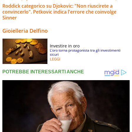
Roddick categorico su Djokovic: "Non riuscirete a
convincerlo". Petkovic indica l'errore che coinvolge
Sinner
Gioielleria Delfino
Investire in oro
L’oro torna protagonista tra gli investimenti
sicuri
LEGGI