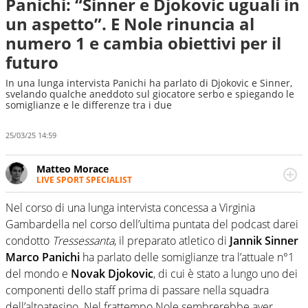
Panichi: “Sinner e Djokovic uguali in
un aspetto”. E Nole rinuncia al
numero 1 e cambia obiettivi per il
futuro
In una lunga intervista Panichi ha parlato di Djokovic e Sinner,
svelando qualche aneddoto sul giocatore serbo e spiegando le
somiglianze e le differenze tra i due
25/03/25 14:59
Matteo Morace
LIVE SPORT SPECIALIST
La multimedialità quale approccio personale e
professionale. Ama raccontare lo sport focalizzando ogni
Nel corso di una lunga intervista concessa a Virginia
attenzione sul tempo reale: la verità della dirette non
Gambardella nel corso dell’ultima puntata del podcast darei
sono opinioni ma fatti
condotto
Tressessanta
, il preparato atletico di
Jannik Sinner
Marco Panichi
ha parlato delle somiglianze tra l’attuale n°1
del mondo e
Novak Djokovic
, di cui è stato a lungo uno dei
componenti dello staff prima di passare nella squadra
dell’altoatesino. Nel frattempo Nole sembrerebbe aver