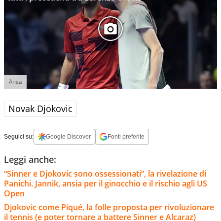
Ansa
Novak Djokovic
Seguici su:
Google Discover
Fonti preferite
Leggi anche:
“Sinner e Djokovic sono ossessionati”, la rivelazione di
Panichi. Jannik, ansia per il ginocchio e il rischio agli US
Open
Djokovic come Piqué, la folle proposta per rivoluzionare
il tennis (e poter tornare a battere Sinner e Alcaraz)