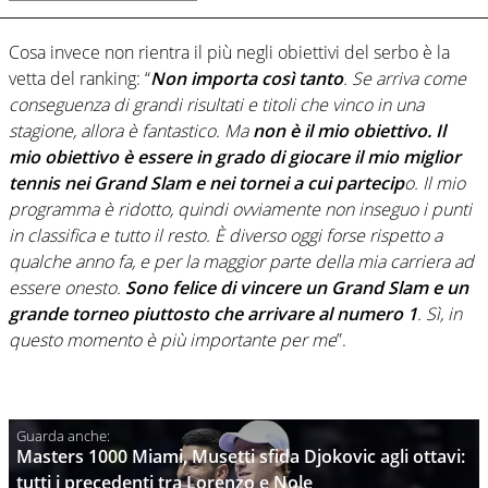
Cosa invece non rientra il più negli obiettivi del serbo è la
vetta del ranking: “
Non importa così tanto
. Se arriva come
conseguenza di grandi risultati e titoli che vinco in una
stagione, allora è fantastico. Ma
non è il mio obiettivo. Il
mio obiettivo è essere in grado di giocare il mio miglior
tennis nei Grand Slam e nei tornei a cui partecip
o. Il mio
programma è ridotto, quindi ovviamente non inseguo i punti
in classifica e tutto il resto. È diverso oggi forse rispetto a
qualche anno fa, e per la maggior parte della mia carriera ad
essere onesto.
Sono felice di vincere un Grand Slam e un
grande torneo piuttosto che arrivare al numero 1
. Sì, in
questo momento è più importante per me
”.
Masters 1000 Miami, Musetti sfida Djokovic agli ottavi:
tutti i precedenti tra Lorenzo e Nole