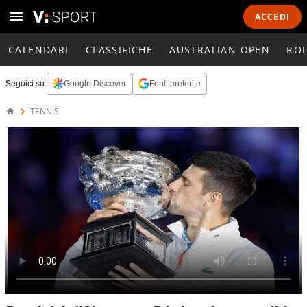
ACCEDI
CALENDARI
CLASSIFICHE
AUSTRALIAN OPEN
RO
Seguici su:
Google Discover
Fonti preferite
TENNIS