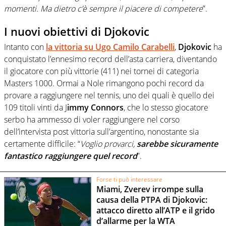
momenti. Ma dietro c’è sempre il piacere di competere
”.
I nuovi obiettivi di Djokovic
Intanto con
la vittoria su
Ugo Camilo Carabelli
,
Djokovic
ha
conquistato l’ennesimo record dell’asta carriera, diventando
il giocatore con più vittorie (411) nei tornei di categoria
Masters 1000. Ormai a Nole rimangono pochi record da
provare a raggiungere nel tennis, uno dei quali è quello dei
109 titoli vinti da J
immy Connors
, che lo stesso giocatore
serbo ha ammesso di voler raggiungere nel corso
dell’intervista post vittoria sull’argentino, nonostante sia
certamente difficile: “
Voglio provarci,
sarebbe sicuramente
fantastico raggiungere quel record
”.
Forse ti può interessare
Miami, Zverev irrompe sulla
causa della PTPA di Djokovic:
attacco diretto all’ATP e il grido
d’allarme per la WTA