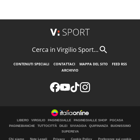
Cerca in Virgilio Sport...
CONTENUTI SPECIALI
CONTATTACI
MAPPA DEL SITO
FEED RSS
ARCHIVIO
LIBERO
VIRGILIO
PAGINEGIALLE
PAGINEGIALLE SHOP
PGCASA
PAGINEBIANCHE
TUTTOCITTÀ
DILEI
SIVIAGGIA
QUIFINANZA
BUONISSIMO
SUPEREVA
Chi siamo
Note Legali
Privacy
Cookie Policy
Preferenze sui cookie