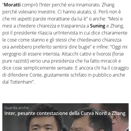
“
Moratti
comprò l’Inter perché era innamorato. Zhang
perché volevano investire. Ci hanno aiutato, sì. Però non è
che mi aspetti parole morattiane da lui è” o anche: “Mesi e
mesi a chiedere chiarezza e trasparenza a
Suning
e Zhang,
poi il presidente rilascia un’intervista in cui dice chiaramente
le cose come stanno e gli stessi che chiedevano chiarezza
ora avrebbero preferito sentirsi dire bugie” e infine:
“Oggi mi
vergogno di essere interista. Attacchi cattivi e livorosi (forse
pure razzisti) verso una presidenza che ha fatto miracoli e
dice cose semplicemente sensate. E ancora chi ha il coraggio
di difendere Conte, giustamente schifato in pubblico anche
dal Tottenham”.
Inter, pesante contestazione della Curva Nord a Zhang