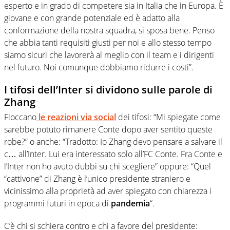
esperto e in grado di competere sia in Italia che in Europa. È
giovane e con grande potenziale ed è adatto alla
conformazione della nostra squadra, si sposa bene. Penso
che abbia tanti requisiti giusti per noi e allo stesso tempo
siamo sicuri che lavorerà al meglio con il team e i dirigenti
nel futuro. Noi comunque dobbiamo ridurre i costi”.
I tifosi dell’Inter si dividono sulle parole di
Zhang
Fioccano
le reazioni via social
dei tifosi
: “Mi spiegate come
sarebbe potuto rimanere Conte dopo aver sentito queste
robe?” o anche:
“Tradotto: Io Zhang devo pensare a salvare il
c… all’Inter. Lui era interessato solo all’FC Conte. Fra Conte e
l’Inter non ho avuto dubbi su chi scegliere” oppure: “Quel
“cattivone” di Zhang è l‘unico presidente straniero e
vicinissimo alla proprietà ad aver spiegato con chiarezza i
programmi futuri in epoca di
pandemia
“.
C’è chi si schiera contro e chi a favore del presidente: