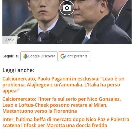
ANSA
Seguici su:
Google Discover
Fonti preferite
Leggi anche:
Calciomercato, Paolo Paganini in esclusiva: “Leao è un
problema, Alajbegovic un’anomalia. L’Italia ha perso
appeal”
Calciomercato: l'Inter fa sul serio per Nico Gonzalez,
Leao e Loftus-Cheek possono restare al Milan,
Mastantuono verso la Fiorentina
Inter, l'ultima beffa di mercato dopo Nico Paz e Palestra
scatena i tifosi: per Marotta una doccia fredda