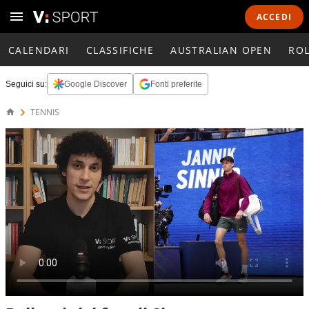
ACCEDI
CALENDARI
CLASSIFICHE
AUSTRALIAN OPEN
RO
Seguici su:
Google Discover
Fonti preferite
TENNIS