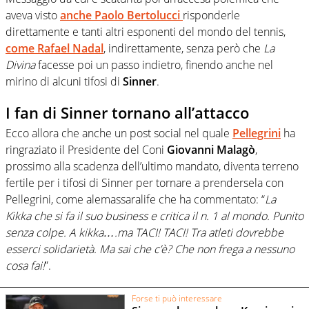
aveva visto
anche
Paolo Bertolucci
risponderle
direttamente e tanti altri esponenti del mondo del tennis,
come
Rafael Nadal
, indirettamente, senza però che
La
Divina
facesse poi un passo indietro, finendo anche nel
mirino di alcuni tifosi di
Sinner
.
I fan di Sinner tornano all’attacco
Ecco allora che anche un post social nel quale
Pellegrini
ha
ringraziato il Presidente del Coni
Giovanni Malagò
,
prossimo alla scadenza dell’ultimo mandato, diventa terreno
fertile per i tifosi di Sinner per tornare a prendersela con
Pellegrini, come alemassaralife che ha commentato: “
La
Kikka che si fa il suo business e critica il n. 1 al mondo. Punito
senza colpe. A kikka….ma TACI! TACI! Tra atleti dovrebbe
esserci solidarietà. Ma sai che c’è? Che non frega a nessuno
cosa fai!
”.
Forse ti può interessare