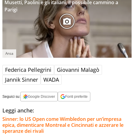
Musetti, Paolini e gli italiani, il possibile cammino a
Parigi
Ansa
Federica Pellegrini
Giovanni Malagò
Jannik Sinner
WADA
Seguici su:
Google Discover
Fonti preferite
Leggi anche:
Sinner: lo US Open come Wimbledon per un’impresa
epica, dimenticare Montreal e Cincinnati e azzerare le
speranze dei rivali