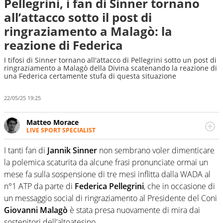
Pellegrini, i fan di Sinner tornano
all’attacco sotto il post di
ringraziamento a Malagò: la
reazione di Federica
I tifosi di Sinner tornano all'attacco di Pellegrini sotto un post di
ringraziamento a Malagò della Divina scatenando la reazione di
una Federica certamente stufa di questa situazione
22/05/25 19:25
Matteo Morace
LIVE SPORT SPECIALIST
La multimedialità quale approccio personale e
professionale. Ama raccontare lo sport focalizzando ogni
I tanti fan di
Jannik Sinner
non sembrano voler dimenticare
attenzione sul tempo reale: la verità della dirette non
la polemica scaturita da alcune frasi pronunciate ormai un
sono opinioni ma fatti
mese fa sulla sospensione di tre mesi inflitta dalla WADA al
n°1 ATP da parte di
Federica Pellegrini
, che in occasione di
un messaggio social di ringraziamento al Presidente del Coni
Giovanni Malagò
è stata presa nuovamente di mira dai
sostenitori dell’altoatesino.