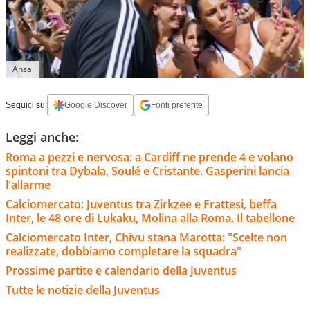
Ansa
Seguici su:
Google Discover
Fonti preferite
Leggi anche:
Roma a pezzi e nervosa: a Cardiff ne prende 4 e volano
spintoni tra Dybala, Soulé e Cristante. Gasperini lancia
l'allarme
Calciomercato: Juventus tra Zirkzee e Frattesi, beffa
Inter, le 48 ore di Lukaku, Molina alla Roma. Il tabellone
Calciomercato Inter, Chivu stana Marotta: "Scelte non
realizzate, dobbiamo completare la squadra"
Prossime partite e calendario della Juventus
Tutte le notizie della Juventus