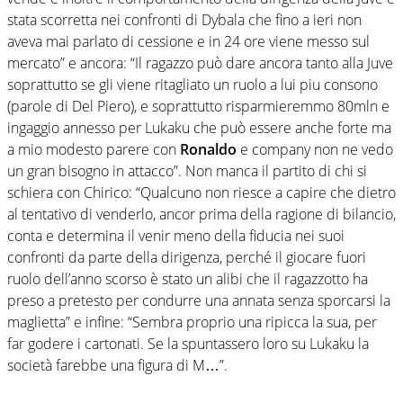
stata scorretta nei confronti di Dybala che fino a ieri non
aveva mai parlato di cessione e in 24 ore viene messo sul
mercato” e ancora: “Il ragazzo può dare ancora tanto alla Juve
soprattutto se gli viene ritagliato un ruolo a lui piu consono
(parole di Del Piero), e soprattutto risparmieremmo 80mln e
ingaggio annesso per Lukaku che può essere anche forte ma
a mio modesto parere con
Ronaldo
e company non ne vedo
un gran bisogno in attacco”. Non manca il partito di chi si
schiera con Chirico: “Qualcuno non riesce a capire che dietro
al tentativo di venderlo, ancor prima della ragione di bilancio,
conta e determina il venir meno della fiducia nei suoi
confronti da parte della dirigenza, perché il giocare fuori
ruolo dell’anno scorso è stato un alibi che il ragazzotto ha
preso a pretesto per condurre una annata senza sporcarsi la
maglietta” e infine: “Sembra proprio una ripicca la sua, per
far godere i cartonati. Se la spuntassero loro su Lukaku la
società farebbe una figura di M…”.