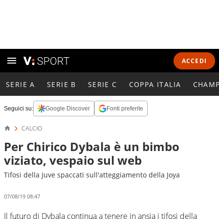
ACCEDI
SERIE A
SERIE B
SERIE C
COPPA ITALIA
CHAMP
Seguici su:
Google Discover
Fonti preferite
CALCIO
Per Chirico Dybala è un bimbo
viziato, vespaio sul web
Tifosi della Juve spaccati sull'atteggiamento della Joya
07/08/19 08:47
Il futuro di Dybala continua a tenere in ansia i tifosi della