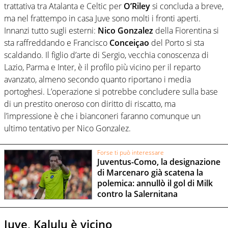
trattativa tra Atalanta e Celtic per
O’Riley
si concluda a breve,
ma nel frattempo in casa Juve sono molti i fronti aperti.
Innanzi tutto sugli esterni:
Nico Gonzalez
della Fiorentina si
sta raffreddando e Francisco
Conceiçao
del Porto si sta
scaldando. Il figlio d’arte di Sergio, vecchia conoscenza di
Lazio, Parma e Inter, è il profilo più vicino per il reparto
avanzato, almeno secondo quanto riportano i media
portoghesi. L’operazione si potrebbe concludere sulla base
di un prestito oneroso con diritto di riscatto, ma
l’impressione è che i bianconeri faranno comunque un
ultimo tentativo per Nico Gonzalez.
Forse ti può interessare
Juventus-Como, la designazione
di Marcenaro già scatena la
polemica: annullò il gol di Milk
contro la Salernitana
Juve, Kalulu è vicino