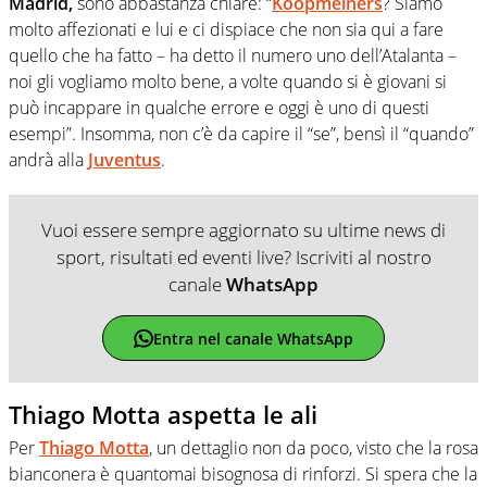
Madrid,
sono abbastanza chiare: “
Koopmeiners
? Siamo
molto affezionati e lui e ci dispiace che non sia qui a fare
quello che ha fatto – ha detto il numero uno dell’Atalanta –
noi gli vogliamo molto bene, a volte quando si è giovani si
può incappare in qualche errore e oggi è uno di questi
esempi”. Insomma, non c’è da capire il “se”, bensì il “quando”
andrà alla
Juventus
.
Vuoi essere sempre aggiornato su ultime news di
sport, risultati ed eventi live? Iscriviti al nostro
canale
WhatsApp
Entra nel canale WhatsApp
Thiago Motta aspetta le ali
Per
Thiago Motta
, un dettaglio non da poco, visto che la rosa
bianconera è quantomai bisognosa di rinforzi. Si spera che la