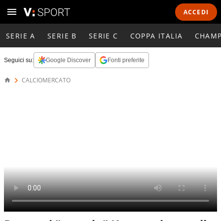
ACCEDI
SERIE A
SERIE B
SERIE C
COPPA ITALIA
CHAMP
Seguici su:
Google Discover
Fonti preferite
CALCIOMERCATO