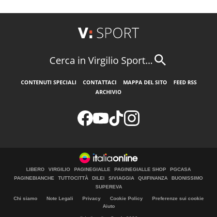
Cerca in Virgilio Sport...
CONTENUTI SPECIALI
CONTATTACI
MAPPA DEL SITO
FEED RSS
ARCHIVIO
LIBERO
VIRGILIO
PAGINEGIALLE
PAGINEGIALLE SHOP
PGCASA
PAGINEBIANCHE
TUTTOCITTÀ
DILEI
SIVIAGGIA
QUIFINANZA
BUONISSIMO
SUPEREVA
Chi siamo
Note Legali
Privacy
Cookie Policy
Preferenze sui cookie
Aiuto