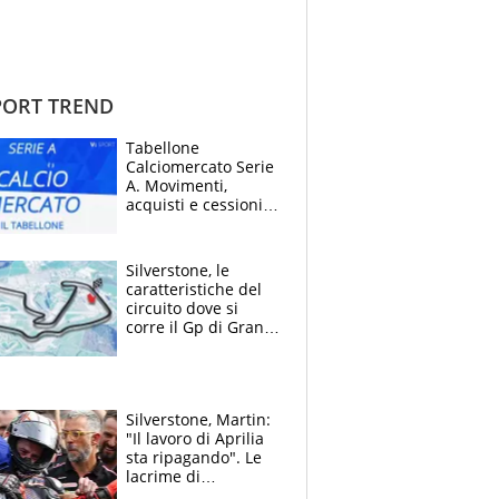
ORT TREND
Tabellone
Calciomercato Serie
A. Movimenti,
acquisti e cessioni:
estate 2026-27
Silverstone, le
caratteristiche del
circuito dove si
corre il Gp di Gran
Bretagna del
Motomondiale
Silverstone, Martin:
"Il lavoro di Aprilia
sta ripagando". Le
lacrime di
Bezzecchi: "Ho dato