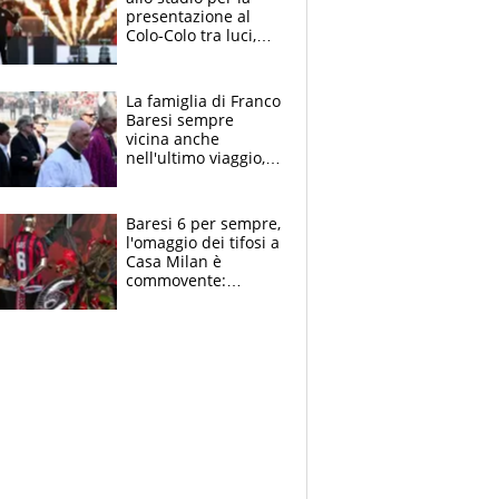
presentazione al
Colo-Colo tra luci,
spettacolo, elicotteri
e paracadutisti
La famiglia di Franco
Baresi sempre
vicina anche
nell'ultimo viaggio,
la moglie Maura, i
figli e i suoi cari
circondati
Baresi 6 per sempre,
dall'affetto dei tifosi
l'omaggio dei tifosi a
Casa Milan è
commovente:
maglie, bandiere,
sciarpe, lacrime e
bigliettini