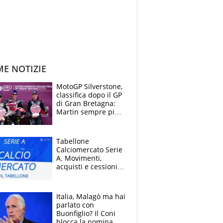
ME NOTIZIE
MotoGP Silverstone,
classifica dopo il GP
di Gran Bretagna:
Martin sempre più
leader, ma
Bezzecchi avanza
Tabellone
Calciomercato Serie
A. Movimenti,
acquisti e cessioni:
estate 2026-27
Italia, Malagò ma hai
parlato con
Buonfiglio? Il Coni
blocca la nomina di