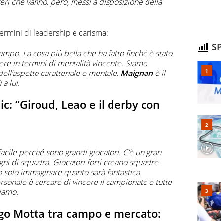
eri che vanno, però, messi a disposizione della
termini di leadership e carisma:
SP
ampo. La cosa più bella che ha fatto finché è stato
cere in termini di mentalità vincente. Siamo
dell’aspetto caratteriale e mentale,
Maignan
è il
 a lui.
ic: “Giroud, Leao e il derby con
acile perché sono grandi giocatori. C’è un gran
gni di squadra. Giocatori forti creano squadre
sso solo immaginare quanto sarà fantastica
ersonale è cercare di vincere il campionato e tutte
piamo.
ago Motta tra campo e mercato: