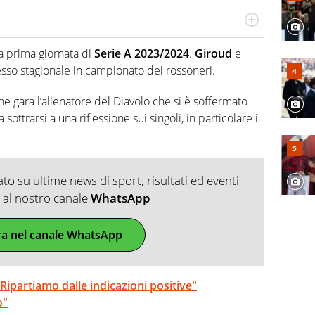
rto di calcio, ama agganciare e far domande a idoli e
ecorre gli addetti ai lavori e li scova prima di loro
a prima giornata di
Serie A 2023/2024
.
Giroud
e
sso stagionale in campionato dei rossoneri.
e gara l’allenatore del Diavolo che si è soffermato
sottrarsi a una riflessione sui singoli, in particolare i
o su ultime news di sport, risultati ed eventi
ti al nostro canale
WhatsApp
ra nel canale WhatsApp
Ripartiamo dalle indicazioni positive"
o"