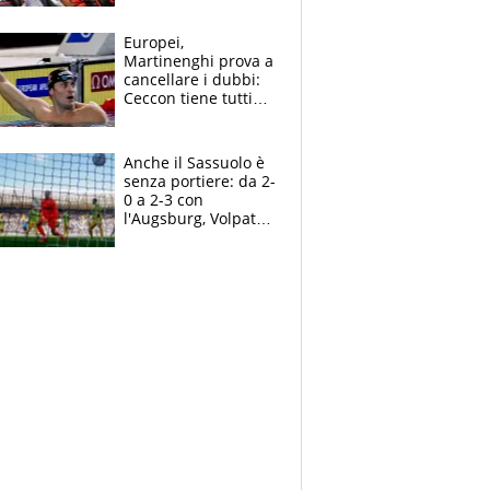
tutto, spero di finire
la gara domani"
Europei,
Martinenghi prova a
cancellare i dubbi:
Ceccon tiene tutti
col fiato sospeso.
Pellegrini punta su
Curtis
Anche il Sassuolo è
senza portiere: da 2-
0 a 2-3 con
l'Augsburg, Volpato
non basta, che
errori di Muric