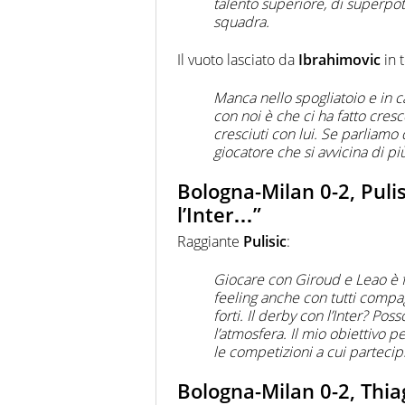
talento superiore, di superpot
squadra.
Il vuoto lasciato da
Ibrahimovic
in 
Manca nello spogliatoio e in c
con noi è che ci ha fatto cres
cresciuti con lui. Se parliamo 
giocatore che si avvicina di più
Bologna-Milan 0-2, Pulis
l’Inter…”
Raggiante
Pulisic
:
Giocare con Giroud e Leao è f
feeling anche con tutti compa
forti. Il derby con l’Inter? Po
l’atmosfera. Il mio obiettivo p
le competizioni a cui parteci
Bologna-Milan 0-2, Thi