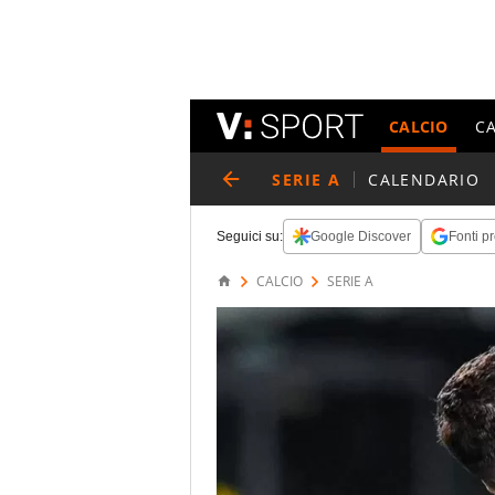
CALCIO
C
SERIE A
CALENDARIO
Seguici su:
Google Discover
Fonti pr
CALCIO
SERIE A