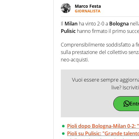
Marco Festa
GIORNALISTA
Frequentatore di stadi ed espe
futuri campioni. Anzi, spesso pr
Il
Milan
ha vinto 2-0 a
Bologna
nell
Pulisic
hanno firmato il primo succe
Comprensibilmente soddisfatto a fin
sulla prestazione del collettivo senza 
neo-acquisti.
Vuoi essere sempre aggiornat
live? Iscrivi
Ent
Pioli dopo Bologna-Milan 0-2: "
Pioli su Pulisic: "Grande talent