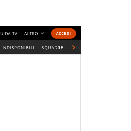
UIDA TV
ALTRO
ACCEDI
INDISPONIBILI
CALENDARI E CLASSIFICHE
SQUADRE
GIOCATORI SERIE A
ALTRI SPORT
MONDIALI 2026
OLIMPIADI
GOSSIP
LIFESTYLE