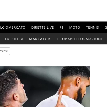
ALCIOMERCATO
DIRETTE LIVE
F1
MOTO
TENNIS
G
CLASSIFICA
MARCATORI
PROBABILI FORMAZIONI
eferite