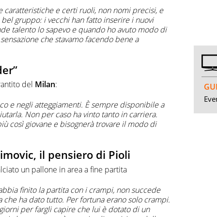
 caratteristiche e certi ruoli, non nomi precisi, e
bel gruppo: i vecchi han fatto inserire i nuovi
rande talento lo sapevo e quando ho avuto modo di
la sensazione che stavamo facendo bene a
der”
rantito del
Milan
:
GUI
Even
co e negli atteggiamenti. È sempre disponibile a
utarla. Non per caso ha vinto tanto in carriera.
 più così giovane e bisognerà trovare il modo di
imovic, il pensiero di Pioli
ciato un pallone in area a fine partita
bia finito la partita con i crampi, non succede
ica che ha dato tutto. Per fortuna erano solo crampi.
i giorni per fargli capire che lui è dotato di un