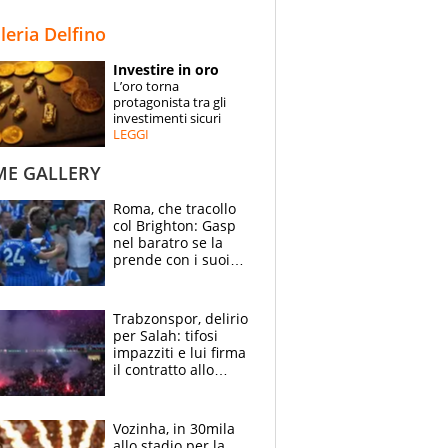
STORIE
lleria Delfino
SPECIALI
Investire in oro
L’oro torna
ESPERTI
protagonista tra gli
investimenti sicuri
LEGGI
CONTATTI
ME GALLERY
Roma, che tracollo
col Brighton: Gasp
nel baratro se la
prende con i suoi
cambiando tutti
Trabzonspor, delirio
per Salah: tifosi
impazziti e lui firma
il contratto allo
stadio
Vozinha, in 30mila
allo stadio per la