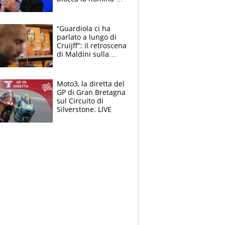
Diana Bianchedi
“Guardiola ci ha
parlato a lungo di
Cruijff”: il retroscena
di Maldini sulla
Nazionale e sul
sogno interrotto
Moto3, la diretta del
GP di Gran Bretagna
sul Circuito di
Silverstone. LIVE