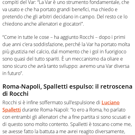
compiti del Var: “La Var è uno strumento fondamentale, che
va usato e che ha portato grandi benefici, ma chiedo e
pretendo che gli arbitri decidano in campo. Del resto ce lo
chiedono anche allenatori e giocatori”.
“Come in tutte le cose – ha aggiunto Rocchi – dopo i primi
due anni c’era soddisfazione, perché la Var ha portato molta
più giustizia nel calcio, dal momento che i gol in fuorigioco
sono quasi del tutto spariti. È un meccanismo da oliare e
sono sicuro che avrà tanto sviluppo: avremo una Var diversa
in futuro”.
Roma-Napoli, Spalletti espulso: il retroscena
di Rocchi
Rocchi si è infine soffermato sull’espulsione di
Luciano
Spalletti
durante Roma-Napoli: “Io ero a Roma, ho parlato
con entrambi gli allenatori che a fine partita si sono scusati e
di questo sono molto contento. Spalletti è toscano come me,
se avesse fatto la battuta a me avrei reagito diversamente,