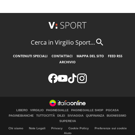
Cerca in Virgilio Sport...
CONTENUTI SPECIALI
CONTATTACI
MAPPA DEL SITO
FEED RSS
ARCHIVIO
LIBERO
VIRGILIO
PAGINEGIALLE
PAGINEGIALLE SHOP
PGCASA
PAGINEBIANCHE
TUTTOCITTÀ
DILEI
SIVIAGGIA
QUIFINANZA
BUONISSIMO
SUPEREVA
Chi siamo
Note Legali
Privacy
Cookie Policy
Preferenze sui cookie
Aiuto