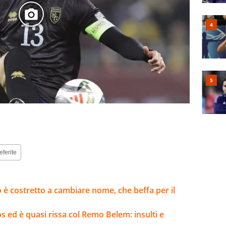
eferite
 è costretto a cambiare nome, che beffa per il
 ed è quasi rissa col Remo Belem: insulti e