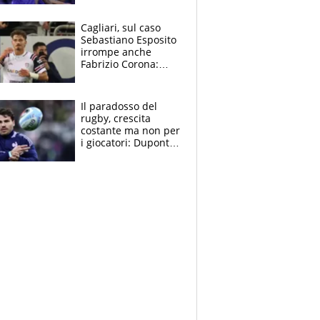
tutto nel finale
Cagliari, sul caso
Sebastiano Esposito
irrompe anche
Fabrizio Corona:
“Ecco cosa è
successo, ho le
prove”
Il paradosso del
rugby, crescita
costante ma non per
i giocatori: Dupont
(il più pagato al
mondo) guadagna
solo 1,4 milioni
all'anno