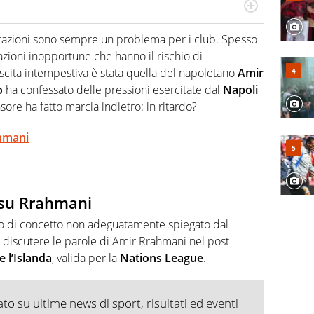
a tesi di laurea sugli stadi di proprietà in Italia. Il calcio
abile tra passione e professione. Per Virgilio Sport
ocazioni sono sempre un problema per i club. Spesso
aglia l'universo mondo dello sport per antonomasia
arazioni inopportune che hanno il rischio di
uscita intempestiva è stata quella del napoletano
Amir
o
ha confessato delle pressioni esercitate dal
Napoli
nsore ha fatto marcia indietro: in ritardo?
ahmani
 su Rrahmani
o di concetto non adeguatamente spiegato dal
 discutere le parole di Amir Rrahmani nel post
 l’Islanda
, valida per la
Nations League
.
o su ultime news di sport, risultati ed eventi