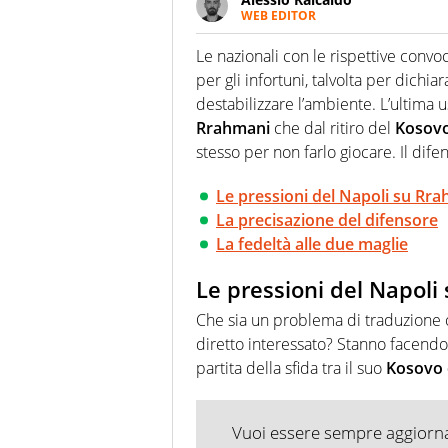
WEB EDITOR
Un figlio che si chiama Diego e l
quale filo conduttore irrinunci
Le nazionali con le rispettive conv
indaga, approfondisce e scand
per gli infortuni, talvolta per dichi
destabilizzare l’ambiente. L’ultima 
Rrahmani
che dal ritiro del
Kosov
stesso per non farlo giocare. Il dife
Le pressioni del Napoli su Rr
La precisazione del difensore
La fedeltà alle due maglie
Le pressioni del Napoli
Che sia un problema di traduzione 
diretto interessato? Stanno facendo
partita della sfida tra il suo
Kosovo e
Vuoi essere sempre aggiornat