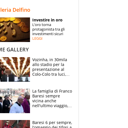
STORIE
lleria Delfino
SPECIALI
Investire in oro
L’oro torna
ESPERTI
protagonista tra gli
investimenti sicuri
LEGGI
CONTATTI
ME GALLERY
Vozinha, in 30mila
allo stadio per la
presentazione al
Colo-Colo tra luci,
spettacolo, elicotteri
e paracadutisti
La famiglia di Franco
Baresi sempre
vicina anche
nell'ultimo viaggio,
la moglie Maura, i
figli e i suoi cari
circondati
Baresi 6 per sempre,
dall'affetto dei tifosi
l'omaggio dei tifosi a