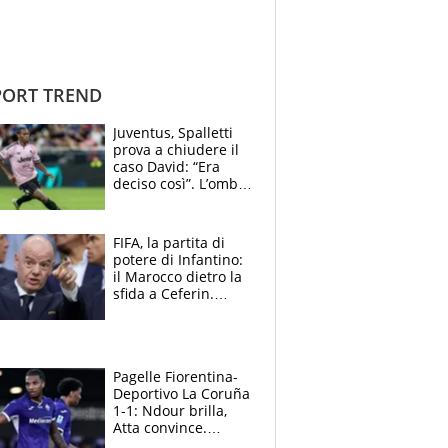
ORT TREND
Juventus, Spalletti
prova a chiudere il
caso David: “Era
deciso così”. L’ombra
di Zirkzee e la
sentenza dei tifosi
FIFA, la partita di
potere di Infantino:
il Marocco dietro la
sfida a Ceferin.
Scontro sul
Mondiale a 64
squadre, l’ira di Figo
Pagelle Fiorentina-
Deportivo La Coruña
1-1: Ndour brilla,
Atta convince.
Pongracic rovina