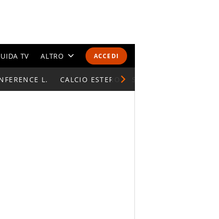
UIDA TV
ALTRO
ACCEDI
NFERENCE L.
CALENDARI E CLASSIFICHE
CALCIO ESTERO
SUPERCOPPA ITALIAN
ALTRI SPORT
MONDIALI 2026
OLIMPIADI
GOSSIP
LIFESTYLE