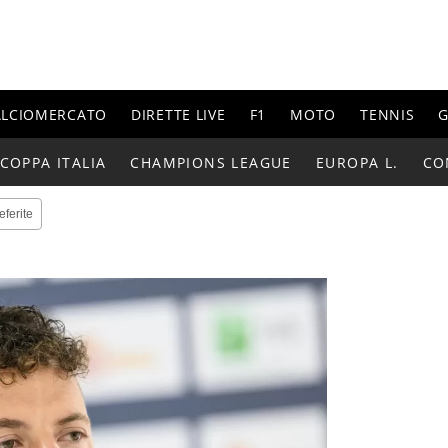
ALCIOMERCATO
DIRETTE LIVE
F1
MOTO
TENNIS
G
COPPA ITALIA
CHAMPIONS LEAGUE
EUROPA L.
CO
eferite