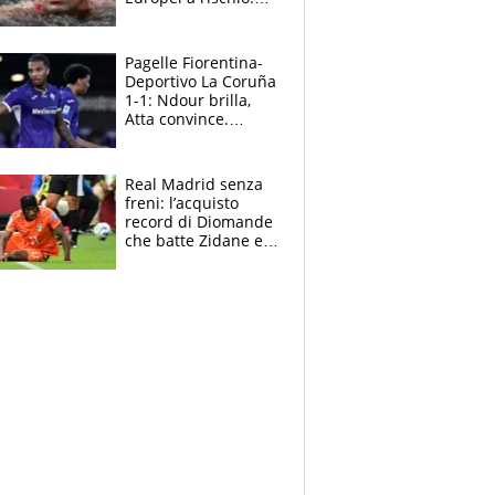
allenamenti fermi,
cosa succede
adesso
Pagelle Fiorentina-
Deportivo La Coruña
1-1: Ndour brilla,
Atta convince.
Pongracic rovina
tutto nel finale
Real Madrid senza
freni: l’acquisto
record di Diomande
che batte Zidane e
Ronaldo. Vinicius
rinnova: le cifre