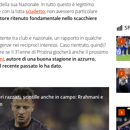
della sua Nazionale. In tutto questo è legittimo
 con la lotta
scudetto
, non avessero particolare
tore ritenuto fondamentale nello scacchiere
SP
stente tra club e nazionale, un rapporto in qualche
genze nei reciproci interessi. Caso rientrato, quindi?
re se il 31enne di Pristina giocherà anche il prossimo
ni
, autore di una buona stagione in azzurro,
l recente passato lo ha dato.
 razzisti, scintille anche in campo: Rrahmani e
po