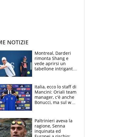
ME NOTIZIE
Montreal, Darderi
rimonta Shang e
vede aprirsi un
tabellone intrigante:
"Penso solo a
Borges, ma sono
felice del mio livello"
Italia, ecco lo staff di
Mancini: Oriali team
manager, c'è anche
Bonucci, ma sul web
infuria la polemica
Paltrinieri aveva la
ragione, Senna
inquinata ed
Europei a rischio: