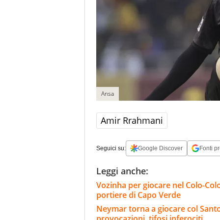
Ansa
Amir Rrahmani
Seguici su:
Google Discover
Fonti pr
Leggi anche:
Vozinha per giocare nel Colo-Colo
portiere di Capo Verde
Neymar torna a giocare col Santos
provocazioni, tifosi inferociti