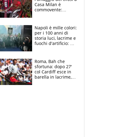
Casa Milan è
commovente:
maglie, bandiere,
sciarpe, lacrime e
bigliettini
Napoli è mille colori:
per i 100 anni di
storia luci, lacrime e
fuochi d'artificio: De
Laurentiis salta al
coro anti-Juve
Roma, Bah che
sfortuna: dopo 27'
col Cardiff esce in
barella in lacrime,
Dybala rigore da
schiaffi, i giallorossi
prendono 3 gol in
45'