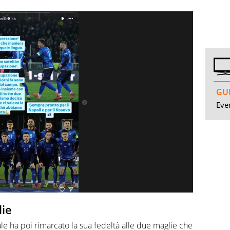
GUI
Even
lie
rale ha poi rimarcato la sua fedeltà alle due maglie che