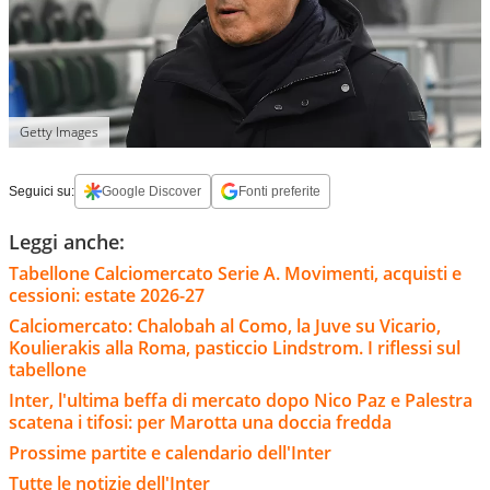
Getty Images
Seguici su:
Google Discover
Fonti preferite
Leggi anche:
Tabellone Calciomercato Serie A. Movimenti, acquisti e
cessioni: estate 2026-27
Calciomercato: Chalobah al Como, la Juve su Vicario,
Koulierakis alla Roma, pasticcio Lindstrom. I riflessi sul
tabellone
Inter, l'ultima beffa di mercato dopo Nico Paz e Palestra
scatena i tifosi: per Marotta una doccia fredda
Prossime partite e calendario dell'Inter
Tutte le notizie dell'Inter