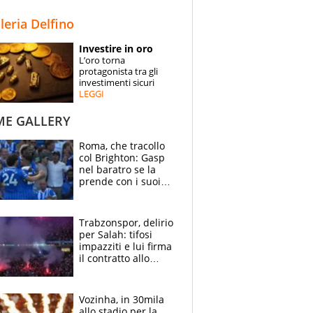
STORIE
lleria Delfino
SPECIALI
Investire in oro
L’oro torna
ESPERTI
protagonista tra gli
investimenti sicuri
LEGGI
CONTATTI
ME GALLERY
Roma, che tracollo
col Brighton: Gasp
nel baratro se la
prende con i suoi
cambiando tutti
Trabzonspor, delirio
per Salah: tifosi
impazziti e lui firma
il contratto allo
stadio
Vozinha, in 30mila
allo stadio per la