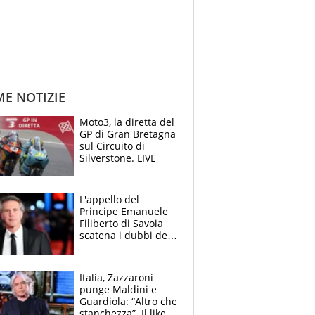
ME NOTIZIE
Moto3, la diretta del
GP di Gran Bretagna
sul Circuito di
Silverstone. LIVE
L'appello del
Principe Emanuele
Filiberto di Savoia
scatena i dubbi dei
tifosi: "E' una
trappola"
Italia, Zazzaroni
punge Maldini e
Guardiola: “Altro che
stanchezza”. Il like