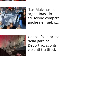
tutto, spero di finire
la gara domani"
“Las Malvinas son
argentinas”, lo
striscione compare
anche nel rugby:
dopo Messi e
compagni ormai è
un caso
Genoa, follia prima
della gara col
Deportivo: scontri
violenti tra tifosi, il
video è virale