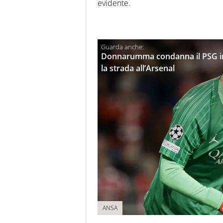
evidente.
Donnarumma condanna il PSG in 
la strada all’Arsenal
ANSA