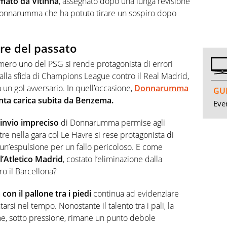
rmato da Vitinha
, assegnato dopo una lunga revisione
onnarumma che ha potuto tirare un sospiro dopo
e del passato
umero uno del PSG si rende protagonista di errori
le alla sfida di Champions League contro il Real Madrid,
un gol avversario. In quell’occasione,
Donnarumma
GUI
nta carica subita da Benzema.
Even
rinvio impreciso
di Donnarumma permise agli
tre nella gara col Le Havre si rese protagonista di
 un’espulsione per un fallo pericoloso. E come
 l’Atletico Madrid
, costato l’eliminazione dalla
o il Barcellona?
con il pallone tra i piedi
continua ad evidenziare
arsi nel tempo. Nonostante il talento tra i pali, la
e, sotto pressione, rimane un punto debole