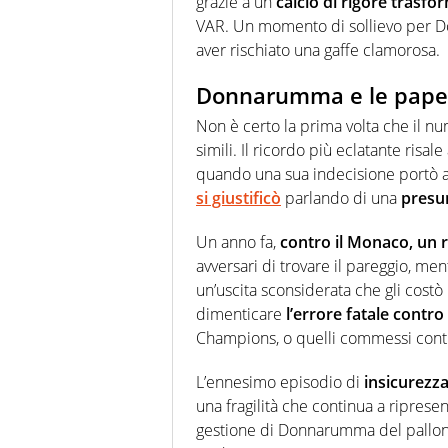
grazie a un
calcio di rigore trasfo
VAR. Un momento di sollievo per D
aver rischiato una gaffe clamorosa.
Donnarumma e le paper
Non è certo la prima volta che il n
simili. Il ricordo più eclatante risa
quando una sua indecisione portò a 
si giustificò
parlando di una
presu
Un anno fa,
contro il Monaco, un 
avversari di trovare il pareggio, men
un’uscita sconsiderata che gli costò
dimenticare
l’errore fatale contro
Champions, o quelli commessi contr
L’ennesimo episodio di
insicurezza 
una fragilità che continua a ripresent
gestione di Donnarumma del pallon