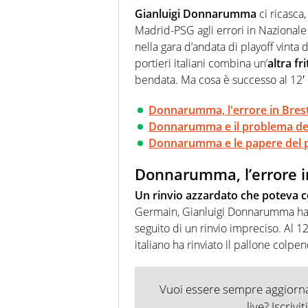
modo di concentrarsi sulle inte
Gianluigi Donnarumma
ci ricasca
Madrid-PSG agli errori in Nazionale
nella gara d’andata di playoff vinta 
portieri italiani combina un’
altra fr
bendata. Ma cosa è successo al 12′ 
Donnarumma, l'errore in Brest
Donnarumma e il problema della
Donnarumma e le papere del 
Donnarumma, l’errore in
Un rinvio azzardato che poteva c
Germain, Gianluigi Donnarumma ha 
seguito di un rinvio impreciso. Al 12′,
italiano ha rinviato il pallone colpe
Vuoi essere sempre aggiornat
live? Iscrivi