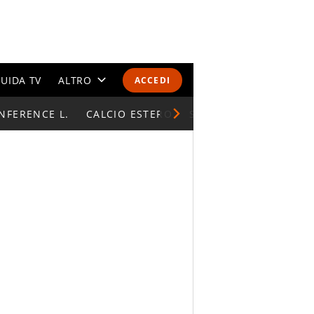
UIDA TV
ALTRO
ACCEDI
NFERENCE L.
CALENDARI E CLASSIFICHE
CALCIO ESTERO
SUPERCOPPA ITALIAN
ALTRI SPORT
MONDIALI 2026
OLIMPIADI
GOSSIP
LIFESTYLE