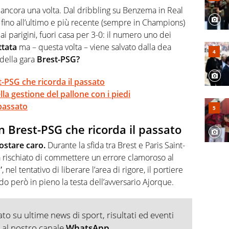
rviste ai grandi protagonisti
, ancora una volta. Dal dribbling su Benzema in Real
 fino all’ultimo e più recente (sempre in Champions)
dai parigini, fuori casa per 3-0: il numero uno dei
ittata
ma – questa volta – viene salvato dalla dea
della gara
Brest-PSG?
-PSG che ricorda il passato
 gestione del pallone con i piedi
passato
 Brest-PSG che ricorda il passato
ostare caro.
Durante la sfida tra Brest e Paris Saint-
rischiato di commettere un errore clamoroso al
 nel tentativo di liberare l’area di rigore, il portiere
ndo però in pieno la testa dell’avversario Ajorque.
o su ultime news di sport, risultati ed eventi
ti al nostro canale
WhatsApp