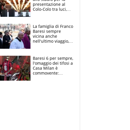
presentazione al
Colo-Colo tra luci,
spettacolo, elicotteri
e paracadutisti
La famiglia di Franco
Baresi sempre
vicina anche
nell'ultimo viaggio,
la moglie Maura, i
figli e i suoi cari
circondati
Baresi 6 per sempre,
dall'affetto dei tifosi
l'omaggio dei tifosi a
Casa Milan è
commovente:
maglie, bandiere,
sciarpe, lacrime e
bigliettini