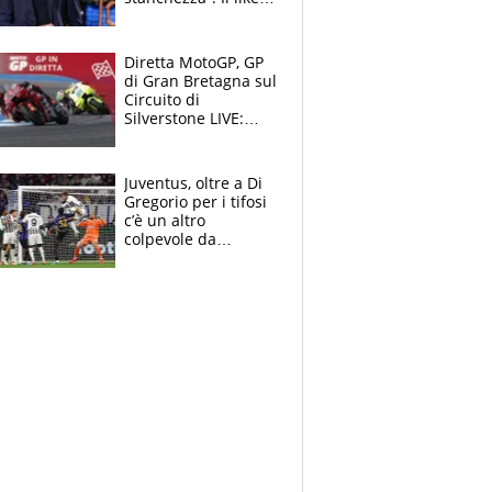
di Mancini e le
polemiche sui social
Diretta MotoGP, GP
di Gran Bretagna sul
Circuito di
Silverstone LIVE:
trionfa Fernandez,
podio Aprilia e c'è
un Bezzecchi
Juventus, oltre a Di
stremato
Gregorio per i tifosi
c’è un altro
colpevole da
mandar via