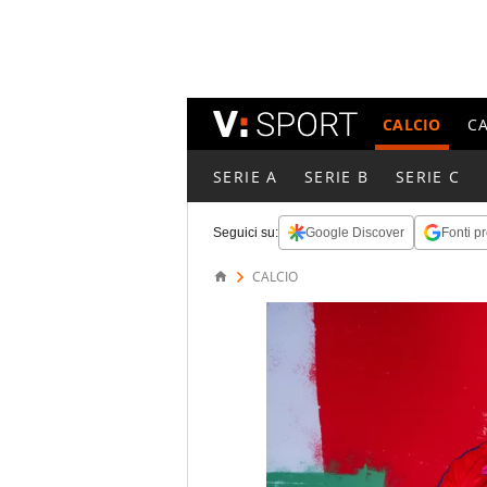
CALCIO
C
SERIE A
SERIE B
SERIE C
Seguici su:
Google Discover
Fonti pr
CALCIO