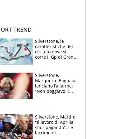
ORT TREND
Silverstone, le
caratteristiche del
circuito dove si
corre il Gp di Gran
Bretagna del
Motomondiale
Silverstone,
Marquez e Bagnaia
lanciano l’allarme:
“Non poggiavo il
ginocchio, dobbiamo
capire cosa è
successo”
Silverstone, Martin:
"Il lavoro di Aprilia
sta ripagando". Le
lacrime di
Bezzecchi: "Ho dato