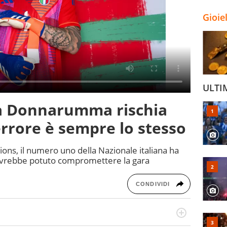
Gioie
ULTI
a Donnarumma rischia
errore è sempre lo stesso
ons, il numero uno della Nazionale italiana ha
avrebbe potuto compromettere la gara
CONDIVIDI
port in tutte le sfaccettature. Tocca l'apice quando ha