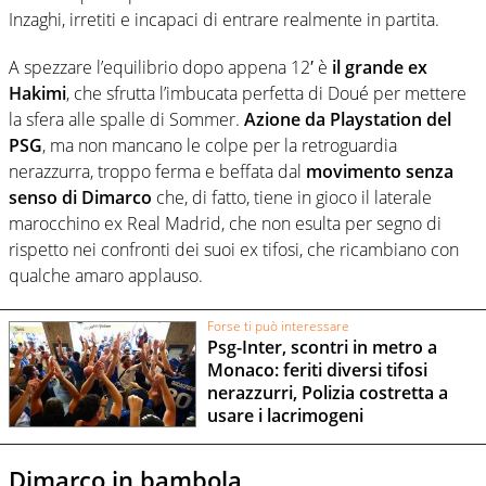
Inzaghi, irretiti e incapaci di entrare realmente in partita.
A spezzare l’equilibrio dopo appena 12′ è
il grande ex
Hakimi
, che sfrutta l’imbucata perfetta di Doué per mettere
la sfera alle spalle di Sommer.
Azione da Playstation del
PSG
, ma non mancano le colpe per la retroguardia
nerazzurra, troppo ferma e beffata dal
movimento senza
senso di Dimarco
che, di fatto, tiene in gioco il laterale
marocchino ex Real Madrid, che non esulta per segno di
rispetto nei confronti dei suoi ex tifosi, che ricambiano con
qualche amaro applauso.
Forse ti può interessare
Psg-Inter, scontri in metro a
Monaco: feriti diversi tifosi
nerazzurri, Polizia costretta a
usare i lacrimogeni
Dimarco in bambola