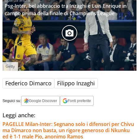
Psg-Inter, bel abbraccio tra Inzaghi e Luis Enrique in
campo prima della finale di Champions League
Getty
Federico Dimarco
Filippo Inzaghi
Seguici su:
Google Discover
Fonti preferite
Leggi anche:
PAGELLE Milan-Inter: Segnano solo i difensori per Chivu
ma Dimarco non basta, un rigore generoso di Nkunku
ed è 1-1 male Pio, anonimo Ramos