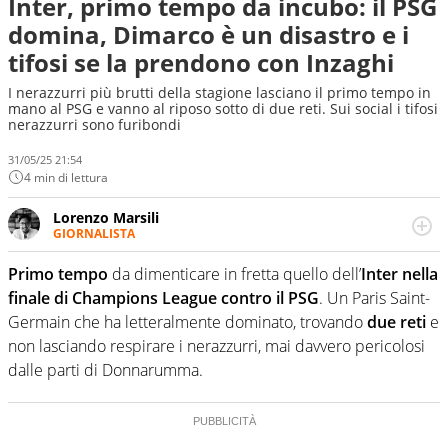
Inter, primo tempo da incubo: il PSG
domina, Dimarco è un disastro e i
tifosi se la prendono con Inzaghi
I nerazzurri più brutti della stagione lasciano il primo tempo in
mano al PSG e vanno al riposo sotto di due reti. Sui social i tifosi
nerazzurri sono furibondi
31/05/25 21:54
4 min di lettura
Lorenzo Marsili
GIORNALISTA
Giornalista pubblicista, redattore, divulgatore. E' una
delle anime video del sito: racconta in immagini un
Primo tempo
da dimenticare in fretta quello dell’
Inter nella
evento e lo fa come pochi altri
finale di Champions League contro il PSG
. Un Paris Saint-
Germain che ha letteralmente dominato, trovando
due reti
e
non lasciando respirare i nerazzurri, mai davvero pericolosi
dalle parti di Donnarumma.