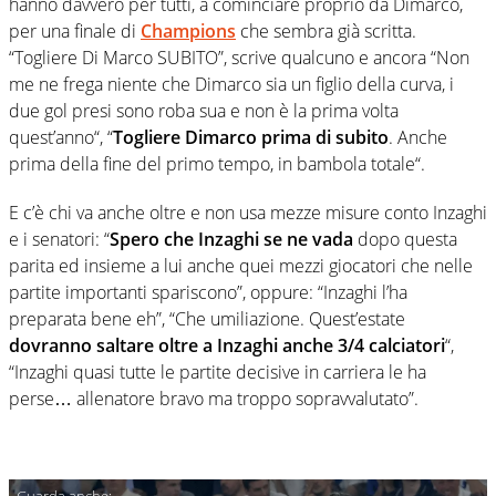
hanno davvero per tutti, a cominciare proprio da Dimarco,
per una finale di
Champions
che sembra già scritta.
“Togliere Di Marco SUBITO”, scrive qualcuno e ancora “
Non
me ne frega niente che
Dimarco
sia un figlio della curva, i
due gol presi sono roba sua e non è la prima volta
quest’anno
“, “
Togliere
Dimarco
prima di subito
. Anche
prima della fine del primo tempo, in bambola totale
“.
E c’è chi va anche oltre e non usa mezze misure conto Inzaghi
e i senatori: “
Spero che Inzaghi se ne vada
dopo questa
parita ed insieme a lui anche quei mezzi giocatori che nelle
partite importanti spariscono”, oppure: “Inzaghi l’ha
preparata bene eh”, “Che umiliazione. Quest’estate
dovranno saltare oltre a
Inzaghi
anche 3/4 calciatori
“,
“
Inzaghi
quasi tutte le partite decisive in carriera le ha
perse… allenatore bravo ma troppo sopravvalutato”.