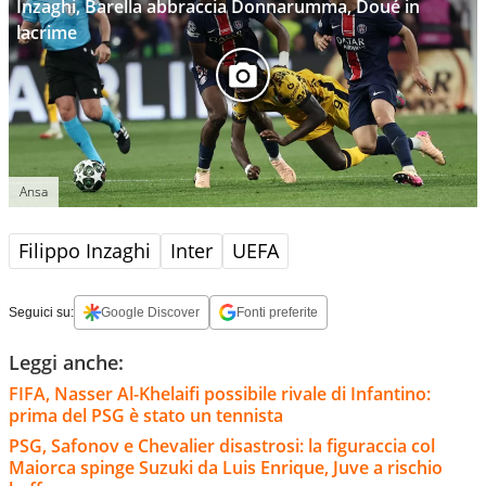
Inzaghi, Barella abbraccia Donnarumma, Doué in
lacrime
Ansa
Filippo Inzaghi
Inter
UEFA
Seguici su:
Google Discover
Fonti preferite
Leggi anche:
FIFA, Nasser Al-Khelaifi possibile rivale di Infantino:
prima del PSG è stato un tennista
PSG, Safonov e Chevalier disastrosi: la figuraccia col
Maiorca spinge Suzuki da Luis Enrique, Juve a rischio