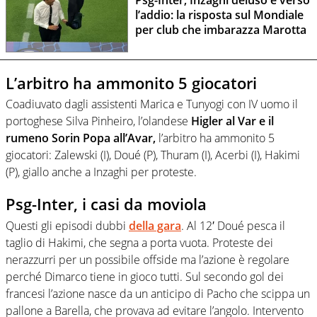
l’addio: la risposta sul Mondiale
per club che imbarazza Marotta
L’arbitro ha ammonito 5 giocatori
Coadiuvato dagli assistenti Marica e Tunyogi con IV uomo il
portoghese Silva Pinheiro, l’olandese
Higler al Var e il
rumeno Sorin Popa all’Avar,
l’arbitro ha ammonito 5
giocatori: Zalewski (I), Doué (P), Thuram (I), Acerbi (I), Hakimi
(P), giallo anche a Inzaghi per proteste.
Psg-Inter, i casi da moviola
Questi gli episodi dubbi
della gara
. Al 12′ Doué pesca il
taglio di Hakimi, che segna a porta vuota. Proteste dei
nerazzurri per un possibile offside ma l’azione è regolare
perché Dimarco tiene in gioco tutti. Sul secondo gol dei
francesi l’azione nasce da un anticipo di Pacho che scippa un
pallone a Barella, che provava ad evitare l’angolo. Intervento