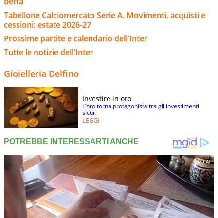
beffa
Tabellone Calciomercato Serie A. Movimenti, acquisti e
cessioni: estate 2026-27
Prossime partite e calendario dell'Inter
Tutte le notizie dell'Inter
Gioielleria Delfino
Investire in oro
L’oro torna protagonista tra gli investimenti
sicuri
LEGGI