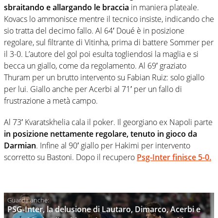
sbraitando e allargando le braccia
in maniera plateale.
Kovacs lo ammonisce mentre il tecnico insiste, indicando che
sio tratta del decimo fallo. Al 64′ Doué è in posizione
regolare, sul filtrante di Vitinha, prima di battere Sommer per
il 3-0. L’autore del gol poi esulta togliendosi la maglia e si
becca un giallo, come da regolamento. Al 69′ graziato
Thuram per un brutto intervento su Fabian Ruiz: solo giallo
per lui. Giallo anche per Acerbi al 71′ per un fallo di
frustrazione a metà campo.
Al 73′ Kvaratskhelia cala il poker. Il georgiano ex Napoli parte
in posizione nettamente regolare, tenuto in gioco da
Darmian
. Infine al 90′ giallo per Hakimi per intervento
scorretto su Bastoni. Dopo il recupero
Psg-Inter finisce 5-0.
PSG-Inter, la delusione di Lautaro, Dimarco, Acerbi e