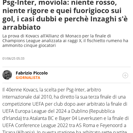
Psg-Inter, moviola: niente rosso,
niente rigore e quei fuorigioco sui
gol, i casi dubbi e perchè Inzaghi s'è
arrabbiato
La prova di Kovacs all’Allianz di Monaco per la finale di
Champions League analizzata ai raggi X, il fischietto rumeno ha
ammonito cinque giocatori
01/06/25 05:33
Fabrizio Piccolo
GIORNALISTA
Nella sua carriera ha seguito numerose manifestazioni
sportive e collaborato con agenzie e testate. Esperienza,
Il 40enne Kovacs, la scelta per Psg-Inter, arbitro
competenza, conoscenza e memoria storica. Si occupa
internazionale dal 2010, ha diretto la sua terza finale di una
prevalentemente di calcio
competizione UEFA per club dopo aver arbitrato la finale di
UEFA Europa League del 2024 a Dublino (Repubblica
d’Irlanda) tra Atalanta BC e Bayer 04 Leverkusen e la finale di
UEFA Conference League 2022 tra AS Roma e Feyenoord a
Tirana (Albania). In questa stagione ha arbitrato sette partite