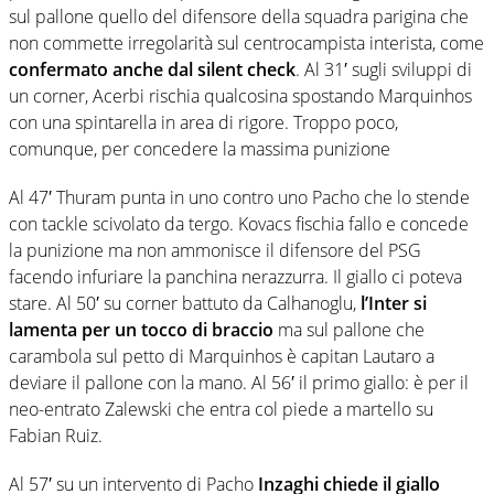
sul pallone quello del difensore della squadra parigina che
non commette irregolarità sul centrocampista interista, come
confermato anche dal silent check
. Al 31′ sugli sviluppi di
un corner, Acerbi rischia qualcosina spostando Marquinhos
con una spintarella in area di rigore. Troppo poco,
comunque, per concedere la massima punizione
Al 47′ Thuram punta in uno contro uno Pacho che lo stende
con tackle scivolato da tergo. Kovacs fischia fallo e concede
la punizione ma non ammonisce il difensore del PSG
facendo infuriare la panchina nerazzurra. Il giallo ci poteva
stare. Al 50′ su corner battuto da Calhanoglu,
l’Inter si
lamenta per un tocco di braccio
ma sul pallone che
carambola sul petto di Marquinhos è capitan Lautaro a
deviare il pallone con la mano. Al 56′ il primo giallo: è per il
neo-entrato Zalewski che entra col piede a martello su
Fabian Ruiz.
Al 57′ su un intervento di Pacho
Inzaghi chiede il giallo