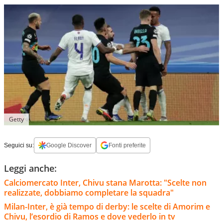
Getty
Seguici su:
Google Discover
Fonti preferite
Leggi anche:
Calciomercato Inter, Chivu stana Marotta: "Scelte non
realizzate, dobbiamo completare la squadra"
Milan-Inter, è già tempo di derby: le scelte di Amorim e
Chivu, l’esordio di Ramos e dove vederlo in tv