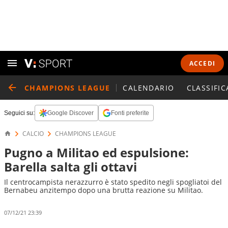
ACCEDI
CHAMPIONS LEAGUE
CALENDARIO
CLASSIFIC
Seguici su:
Google Discover
Fonti preferite
CALCIO
CHAMPIONS LEAGUE
Pugno a Militao ed espulsione:
Barella salta gli ottavi
Il centrocampista nerazzurro è stato spedito negli spogliatoi del
Bernabeu anzitempo dopo una brutta reazione su Militao.
07/12/21 23:39