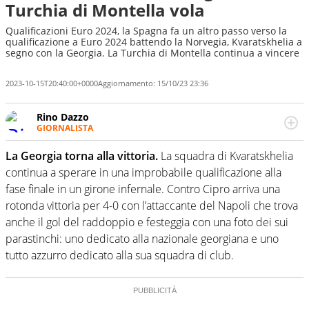
Turchia di Montella vola
Qualificazioni Euro 2024, la Spagna fa un altro passo verso la
qualificazione a Euro 2024 battendo la Norvegia, Kvaratskhelia a
segno con la Georgia. La Turchia di Montella continua a vincere
2023-10-15T20:40:00+0000
Aggiornamento:
15/10/23 23:36
Rino Dazzo
GIORNALISTA
Se mai ci fosse modo di traslare il glossario del calcio in
una nicchia di esperti, lui ne farebbe parte. Non si perde
La Georgia torna alla vittoria.
La squadra di Kvaratskhelia
una svista arbitrale né gli umori social del mondo delle
continua a sperare in una improbabile qualificazione alla
curve
fase finale in un girone infernale. Contro Cipro arriva una
rotonda vittoria per 4-0 con l’attaccante del Napoli che trova
anche il gol del raddoppio e festeggia con una foto dei sui
parastinchi: uno dedicato alla nazionale georgiana e uno
tutto azzurro dedicato alla sua squadra di club.