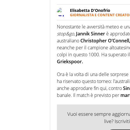
Elisabetta D'Onofrio
GIORNALISTA E CONTENT CREATO
Giornalista professionista dal 
soprattutto di calcio, di sport
Nonostante le avversità meteo e una c
nell'ambito della creazione di 
stop&go
,
Jannik Sinner
è approdato 
ruolo di libero. Cura una classi
australiano
Christopher O’Connell
neanche per il campione altoatesin
colpi in questo 1000. Ha superato 
Griekspoor.
Ora è la volta di una delle sorprese
ha riservato questo torneo: l’australian
anche approdare fin qui, contro
Si
banale. Il match è previsto per
mar
Vuoi essere sempre aggiornat
live? Iscrivi