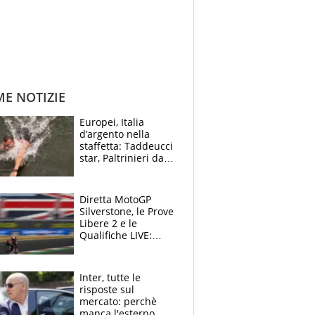
ME NOTIZIE
Europei, Italia
d’argento nella
staffetta: Taddeucci
star, Paltrinieri da
leggenda. Greg
svela la profezia di
Padre Pio
Diretta MotoGP
Silverstone, le Prove
Libere 2 e le
Qualifiche LIVE:
Martin beffa tutti, è
prima fila Aprilia
Inter, tutte le
risposte sul
mercato: perchè
manca l'esterno,