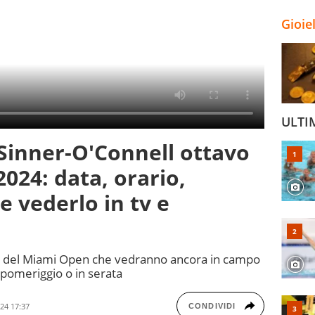
Gioie
ULTI
Sinner-O'Connell ottavo
024: data, orario,
e vederlo in tv e
le del Miami Open che vedranno ancora in campo
pomeriggio o in serata
24 17:37
CONDIVIDI