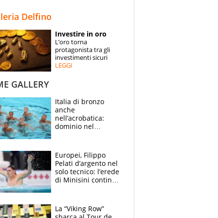
STORIE
lleria Delfino
SPECIALI
Investire in oro
L’oro torna
ESPERTI
protagonista tra gli
investimenti sicuri
LEGGI
CONTATTI
ME GALLERY
Italia di bronzo
anche
nell’acrobatica:
dominio nel
medagliere, ora
tocca a Ceccon, Curti
e compagni
Europei, Filippo
continuare
Pelati d’argento nel
solo tecnico: l’erede
di Minisini continua
a stupire, Los
Angeles è già nel
mirino
La “Viking Row”
sbarca al Tour de