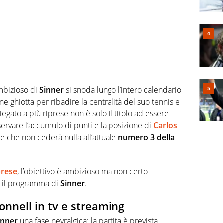
ambizioso di
Sinner
si snoda lungo l’intero calendario
e ghiotta per ribadire la centralità del suo tennis e
egato a più riprese non è solo il titolo ad essere
ervare l’accumulo di punti e la posizione di
Carlos
re che non cederà nulla all’attuale
numero 3 della
prese
, l’obiettivo è ambizioso ma non certo
e il programma di
Sinner
.
nnell in tv e streaming
inner
una fase nevralgica: la partita è prevista