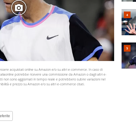
 essere acquistati online su Amazon e/o su altri e-commerce. In caso di
 Italiaonline potrebbe ricevere una commissione da Amazon o dagli altri e-
otti non sono aggiornati in tempo reale e potrebbero subire variazioni nel
ibilità e prezzo su Amazon e/o su altri e-commerce citati.
eferite