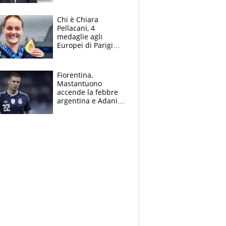
figlio Daniele
Chi è Chiara
Pellacani, 4
medaglie agli
Europei di Parigi
2026, papà
Giampaolo
giornalista, mamma
Fiorentina,
insegnante e il
Mastantuono
fratello calciatore
accende la febbre
argentina e Adani
impazzisce. Ma
Antognoni ‘rovina la
festa’ a Commisso