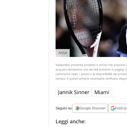
ANSA
Italiaonline presenta prodotti e servizi che possono
acquisto attraverso uno dei link presenti in pagina,
commerce citati. I prezzi e la disponibilità dei prod
tempo: è quindi sempre necessario verificare dispon
Jannik Sinner
Miami
Seguici su:
Google Discover
Fonti pr
Leggi anche: