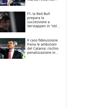
perchè Romero è
sfumato, quale è il
vero obiettivo di
F1, la Red Bull
Marotta
prepara la
successione a
Verstappen in “stile
Antonelli”. Colapinto
derubato, che
attacco all’Italia
Il caso fideiussione
frena le ambizioni
del Catania: rischio
penalizzazione in
classifica, cosa
succede?