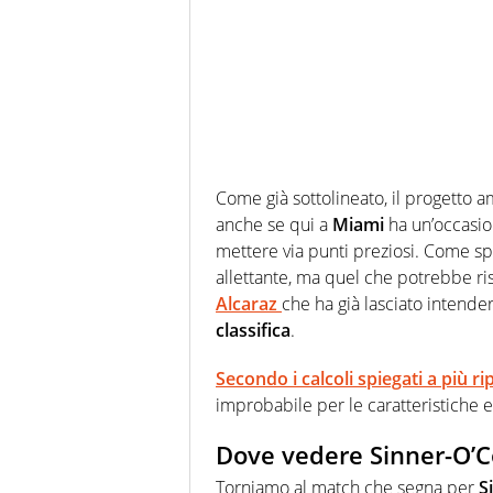
Come già sottolineato, il progetto 
anche se qui a
Miami
ha un’occasion
mettere via punti preziosi. Come spi
allettante, ma quel che potrebbe ris
Alcaraz
che ha già lasciato intende
classifica
.
Secondo i calcoli spiegati a più ri
improbabile per le caratteristiche 
Dove vedere Sinner-O’Co
Torniamo al match che segna per
S