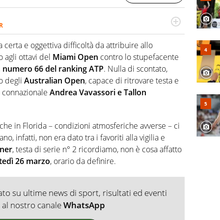
R
2007, scrive per curiosità personale e necessità:
 e dei suoi protagonisti, concedendosi innocenti evasioni
erta e oggettiva difficoltà da attribuire allo
format. Un tempo ala destra, oggi si sente a suo agio nel
agli ottavi del
Miami Open
contro lo stupefacente
fica riservata dei migliori 5 calciatori di sempre.
, numero 66 del ranking ATP
. Nulla di scontato,
o degli
Australian Open
, capace di ritrovare testa e
il connazionale
Andrea Vavassori e Tallon
 che in Florida – condizioni atmosferiche avverse – ci
o, infatti, non era dato tra i favoriti alla vigilia e
nner
, testa di serie n° 2 ricordiamo, non è cosa affatto
tedì 26 marzo
, orario da definire.
o su ultime news di sport, risultati ed eventi
ti al nostro canale
WhatsApp