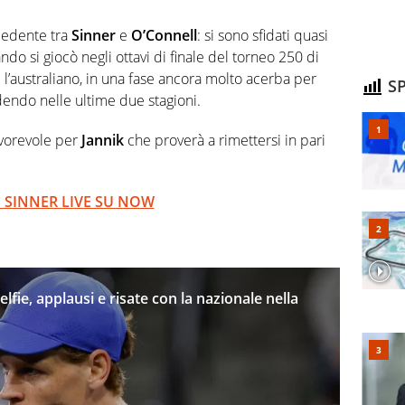
cedente tra
Sinner
e
O’Connell
: si sono sfidati quasi
ando si giocò negli ottavi di finale del torneo 250 di
l’australiano, in una fase ancora molto acerba per
SP
endo nelle ultime due stagioni.
avorevole per
Jannik
che proverà a rimettersi in pari
 SINNER LIVE SU NOW
selfie, applausi e risate con la nazionale nella