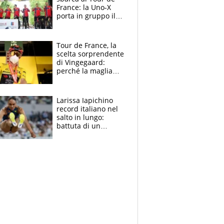
France: la Uno-X
porta in gruppo il
rito della Norvegia
di Haaland e
compagni
Tour de France, la
scelta sorprendente
di Vingegaard:
perché la maglia
gialla indossa la
mascherina, il
rischio da evitare
Larissa Iapichino
record italiano nel
salto in lungo:
battuta di un
centimetro mamma
Fiona May