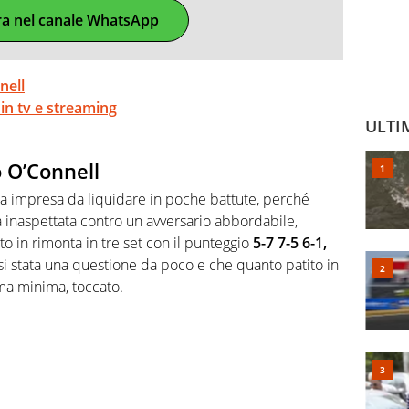
ra nel canale WhatsApp
nell
in tv e streaming
ULTI
o O’Connell
ta impresa da liquidare in poche battute, perché
à inaspettata contro un avversario abbordabile,
nto in rimonta in tre set con il punteggio
5-7 7-5 6-1,
i stata una questione da poco e che quanto patito in
ma minima, toccato.