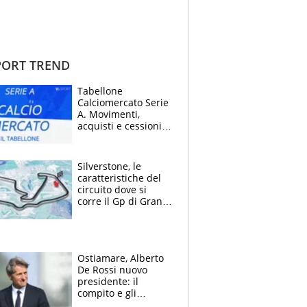
ORT TREND
Tabellone
Calciomercato Serie
A. Movimenti,
acquisti e cessioni:
estate 2026-27
Silverstone, le
caratteristiche del
circuito dove si
corre il Gp di Gran
Bretagna del
Motomondiale
Ostiamare, Alberto
De Rossi nuovo
presidente: il
compito e gli
obiettivi ricevuti dal