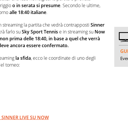
riggio
o in serata si presume
. Secondo le ultime,
torno
alle 18:40 italiane
.
in streaming la partita che vedrà contrapposti
Sinner
rà farlo su
Sky Sport
Tennis
e in streaming su
Now
non prima delle 18:40, in base a quel che verrà
 deve ancora essere confermato.
GUI
treaming
la sfida
, ecco le coordinate di uno degli
Even
del torneo:
 SINNER LIVE SU NOW