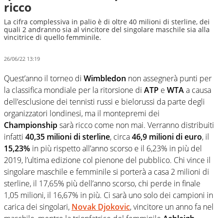
ricco
La cifra complessiva in palio è di oltre 40 milioni di sterline, dei
quali 2 andranno sia al vincitore del singolare maschile sia alla
vincitrice di quello femminile.
26/06/22 13:19
Quest’anno il torneo di
Wimbledon
non assegnerà punti per
la classifica mondiale per la ritorsione di
ATP
e
WTA
a causa
dell’esclusione dei tennisti russi e bielorussi da parte degli
organizzatori londinesi, ma il montepremi dei
Championship
sarà ricco come non mai. Verranno distribuiti
infatti
40,35 milioni di sterline
, circa
46,9 milioni di euro
, il
15,23%
in più rispetto all’anno scorso e il 6,23% in più del
2019, l’ultima edizione col pienone del pubblico. Chi vince il
singolare maschile e femminile si porterà a casa 2 milioni di
sterline, il 17,65% più dell’anno scorso, chi perde in finale
1,05 milioni, il 16,67% in più. Ci sarà uno solo dei campioni in
carica dei singolari,
Novak Djokovic
, vincitore un anno fa nel