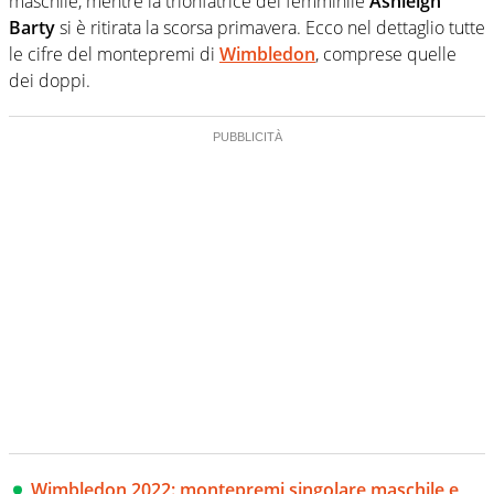
maschile, mentre la trionfatrice del femminile
Ashleigh
Barty
si è ritirata la scorsa primavera. Ecco nel dettaglio tutte
le cifre del montepremi di
Wimbledon
, comprese quelle
dei doppi.
Wimbledon 2022: montepremi singolare maschile e