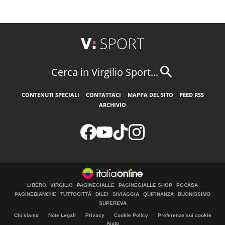
Cerca in Virgilio Sport...
CONTENUTI SPECIALI
CONTATTACI
MAPPA DEL SITO
FEED RSS
ARCHIVIO
LIBERO
VIRGILIO
PAGINEGIALLE
PAGINEGIALLE SHOP
PGCASA
PAGINEBIANCHE
TUTTOCITTÀ
DILEI
SIVIAGGIA
QUIFINANZA
BUONISSIMO
SUPEREVA
Chi siamo
Note Legali
Privacy
Cookie Policy
Preferenze sui cookie
Aiuto