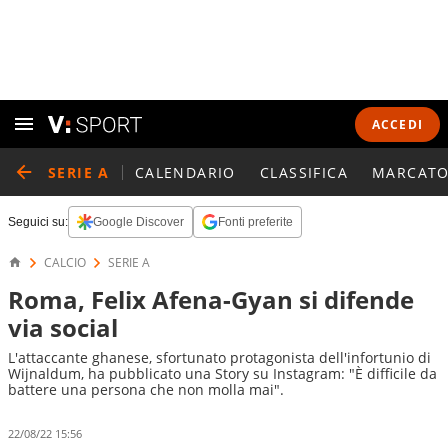
ACCEDI
SERIE A
CALENDARIO
CLASSIFICA
MARCATO
Seguici su:
Google Discover
Fonti preferite
CALCIO
SERIE A
Roma, Felix Afena-Gyan si difende
via social
L'attaccante ghanese, sfortunato protagonista dell'infortunio di
Wijnaldum, ha pubblicato una Story su Instagram: "È difficile da
battere una persona che non molla mai".
22/08/22 15:56