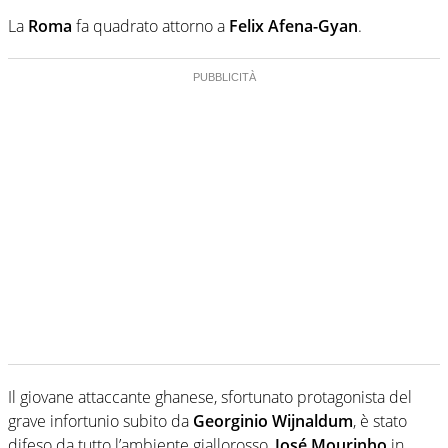
La
Roma
fa quadrato attorno a
Felix Afena-Gyan
.
Il giovane attaccante ghanese, sfortunato protagonista del
grave infortunio subito da
Georginio Wijnaldum
, è stato
difeso da tutto l’ambiente giallorosso,
José Mourinho
in