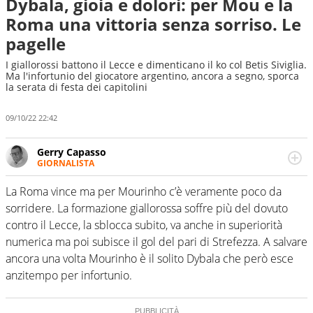
Dybala, gioia e dolori: per Mou e la
Roma una vittoria senza sorriso. Le
pagelle
I giallorossi battono il Lecce e dimenticano il ko col Betis Siviglia.
Ma l'infortunio del giocatore argentino, ancora a segno, sporca
la serata di festa dei capitolini
09/10/22 22:42
Gerry Capasso
GIORNALISTA
Per lui gli sport americani non hanno segreti: basket,
football, baseball e la capacità innata di trovare la notizia
La Roma vince ma per Mourinho c’è veramente poco da
dove altri non vedono granché
sorridere. La formazione giallorossa soffre più del dovuto
contro il Lecce, la sblocca subito, va anche in superiorità
numerica ma poi subisce il gol del pari di Strefezza. A salvare
ancora una volta Mourinho è il solito Dybala che però esce
anzitempo per infortunio.