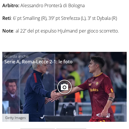
Arbitro:
Alessandro Pronterà di Bologna
Reti
: 6’ pt Smalling (R), 39′ pt Strefezza (L), 3′ st Dybala (R)
Note
: al 22′ del pt espulso Hjulmand per gioco scorretto.
Serie A, Roma-Lecce 2-1: le foto
Getty Images