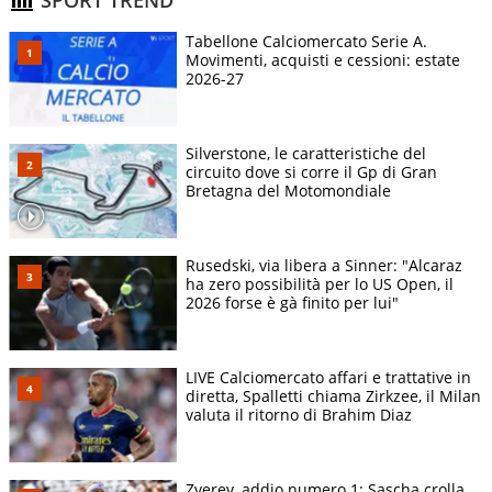
SPORT TREND
Tabellone Calciomercato Serie A.
Movimenti, acquisti e cessioni: estate
2026-27
Silverstone, le caratteristiche del
circuito dove si corre il Gp di Gran
Bretagna del Motomondiale
Rusedski, via libera a Sinner: "Alcaraz
ha zero possibilità per lo US Open, il
2026 forse è gà finito per lui"
LIVE Calciomercato affari e trattative in
diretta, Spalletti chiama Zirkzee, il Milan
valuta il ritorno di Brahim Diaz
Zverev, addio numero 1: Sascha crolla