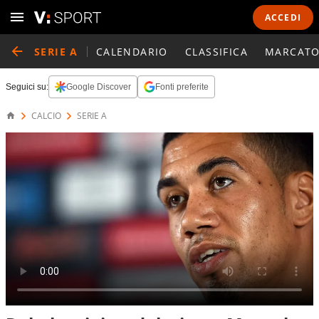
ACCEDI
SERIE A
CALENDARIO
CLASSIFICA
MARCATO
Seguici su:
Google Discover
Fonti preferite
CALCIO
SERIE A