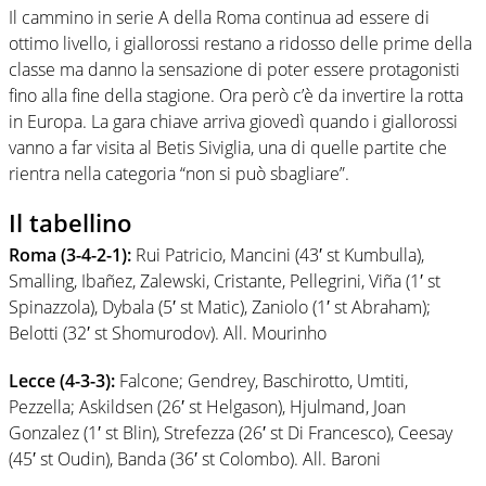
Il cammino in serie A della Roma continua ad essere di
ottimo livello, i giallorossi restano a ridosso delle prime della
classe ma danno la sensazione di poter essere protagonisti
fino alla fine della stagione. Ora però c’è da invertire la rotta
in Europa. La gara chiave arriva giovedì quando i giallorossi
vanno a far visita al Betis Siviglia, una di quelle partite che
rientra nella categoria “non si può sbagliare”.
Il tabellino
Roma (3-4-2-1):
Rui Patricio, Mancini (43′ st Kumbulla),
Smalling, Ibañez, Zalewski, Cristante, Pellegrini, Viña (1′ st
Spinazzola), Dybala (5′ st Matic), Zaniolo (1′ st Abraham);
Belotti (32′ st Shomurodov). All. Mourinho
Lecce (4-3-3):
Falcone; Gendrey, Baschirotto, Umtiti,
Pezzella; Askildsen (26′ st Helgason), Hjulmand, Joan
Gonzalez (1′ st Blin), Strefezza (26′ st Di Francesco), Ceesay
(45′ st Oudin), Banda (36′ st Colombo). All. Baroni