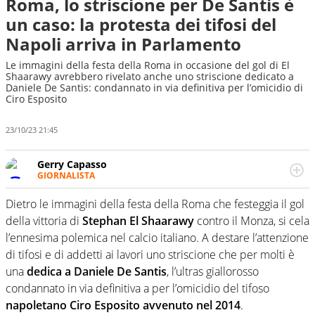
Roma, lo striscione per De Santis è
un caso: la protesta dei tifosi del
Napoli arriva in Parlamento
Le immagini della festa della Roma in occasione del gol di El
Shaarawy avrebbero rivelato anche uno striscione dedicato a
Daniele De Santis: condannato in via definitiva per l’omicidio di
Ciro Esposito
23/10/23 21:45
Gerry Capasso
GIORNALISTA
Per lui gli sport americani non hanno segreti: basket,
football, baseball e la capacità innata di trovare la notizia
Dietro le immagini della festa della Roma che festeggia il gol
dove altri non vedono granché
della vittoria di
Stephan El Shaarawy
contro il Monza, si cela
l’ennesima polemica nel calcio italiano. A destare l’attenzione
di tifosi e di addetti ai lavori uno striscione che per molti è
una
dedica a Daniele De Santis
, l’ultras giallorosso
condannato in via definitiva a per l’omicidio del tifoso
napoletano Ciro Esposito avvenuto nel 2014
.