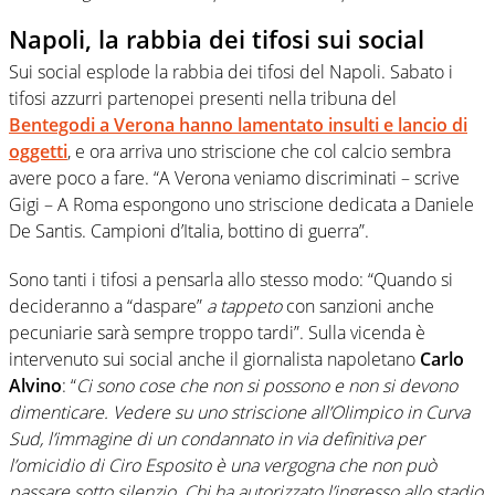
Napoli, la rabbia dei tifosi sui social
Sui social esplode la rabbia dei tifosi del Napoli. Sabato i
tifosi azzurri partenopei presenti nella tribuna del
Bentegodi a Verona hanno lamentato insulti e lancio di
oggetti
, e ora arriva uno striscione che col calcio sembra
avere poco a fare. “A Verona veniamo discriminati – scrive
Gigi – A Roma espongono uno striscione dedicata a Daniele
De Santis. Campioni d’Italia, bottino di guerra”.
Sono tanti i tifosi a pensarla allo stesso modo: “Quando si
decideranno a “daspare”
a tappeto
con sanzioni anche
pecuniarie sarà sempre troppo tardi”. Sulla vicenda è
intervenuto sui social anche il giornalista napoletano
Carlo
Alvino
: “
Ci sono cose che non si possono e non si devono
dimenticare. Vedere su uno striscione all’Olimpico in Curva
Sud, l’immagine di un condannato in via definitiva per
l’omicidio di Ciro Esposito è una vergogna che non può
passare sotto silenzio. Chi ha autorizzato l’ingresso allo stadio