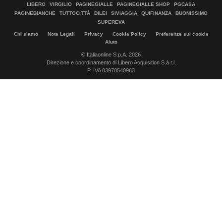
LIBERO
VIRGILIO
PAGINEGIALLE
PAGINEGIALLE SHOP
PGCASA
PAGINEBIANCHE
TUTTOCITTÀ
DILEI
SIVIAGGIA
QUIFINANZA
BUONISSIMO
SUPEREVA
Chi siamo
Note Legali
Privacy
Cookie Policy
Preferenze sui cookie
Aiuto
© Italiaonline S.p.A. 2026
Direzione e coordinamento di Libero Acquisition S.á r.l.
P. IVA 03970540963