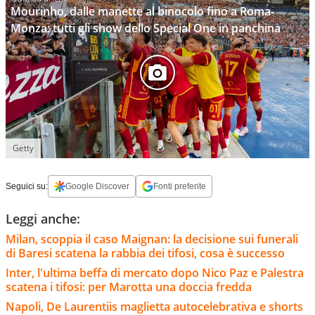
Mourinho, dalle manette al binocolo fino a Roma-
Monza: tutti gli show dello Special One in panchina
Getty
Seguici su:
Google Discover
Fonti preferite
Leggi anche:
Milan, scoppia il caso Maignan: la decisione sui funerali
di Baresi scatena la rabbia dei tifosi, cosa è successo
Inter, l'ultima beffa di mercato dopo Nico Paz e Palestra
scatena i tifosi: per Marotta una doccia fredda
Napoli, De Laurentiis maglietta autocelebrativa e shorts