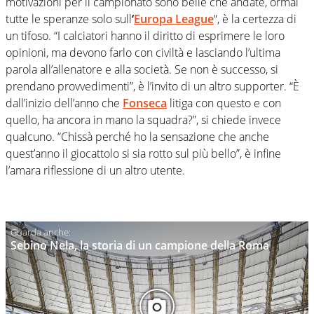
motivazioni per il campionato sono belle che andate, ormai
tutte le speranze solo sull
‘
Europa League
“, è la certezza di
un tifoso. “I calciatori hanno il diritto di esprimere le loro
opinioni, ma devono farlo con civiltà e lasciando l’ultima
parola all’allenatore e alla società. Se non è successo, si
prendano provvedimenti”, è l’invito di un altro supporter. “È
dall’inizio dell’anno che
Fonseca
litiga con questo e con
quello, ha ancora in mano la squadra?”, si chiede invece
qualcuno. “Chissà perché ho la sensazione che anche
quest’anno il giocattolo si sia rotto sul più bello”, è infine
l’amara riflessione di un altro utente.
Sebino Nela, la storia di un campione della Roma