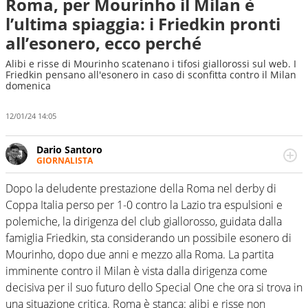
Roma, per Mourinho il Milan è
l’ultima spiaggia: i Friedkin pronti
all’esonero, ecco perché
Alibi e risse di Mourinho scatenano i tifosi giallorossi sul web. I
Friedkin pensano all'esonero in caso di sconfitta contro il Milan
domenica
12/01/24 14:05
Dario Santoro
GIORNALISTA
Scrive, commenta, racconta lo sport in tutte le
sfaccettature. Tocca l'apice quando ha modo di
Dopo la deludente prestazione della Roma nel derby di
concentrarsi sulle interviste ai grandi protagonisti
Coppa Italia perso per 1-0 contro la Lazio tra espulsioni e
polemiche, la dirigenza del club giallorosso, guidata dalla
famiglia Friedkin, sta considerando un possibile esonero di
Mourinho, dopo due anni e mezzo alla Roma. La partita
imminente contro il Milan è vista dalla dirigenza come
decisiva per il suo futuro dello Special One che ora si trova in
una situazione critica. Roma è stanca: alibi e risse non