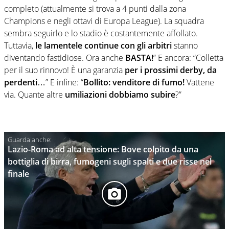
completo (attualmente si trova a 4 punti dalla zona
Champions e negli ottavi di Europa League). La squadra
sembra seguirlo e lo stadio è costantemente affollato.
Tuttavia,
le lamentele continue con gli arbitri
stanno
diventando fastidiose. Ora anche
BASTA!
” E ancora: “Colletta
per il suo rinnovo! È una garanzia
per i prossimi derby, da
perdenti
…” E infine: “
Bollito: venditore di fumo!
Vattene
via. Quante altre
umiliazioni dobbiamo subire
?”
Lazio-Roma ad alta tensione: Bove colpito da una
bottiglia di birra, fumogeni sugli spalti e due risse nel
finale