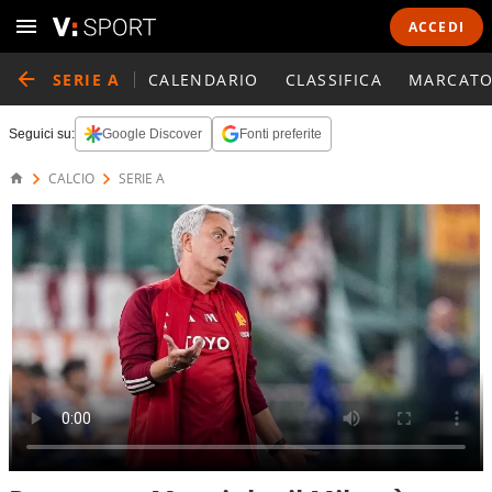
ACCEDI
SERIE A
CALENDARIO
CLASSIFICA
MARCATO
Seguici su:
Google Discover
Fonti preferite
CALCIO
SERIE A